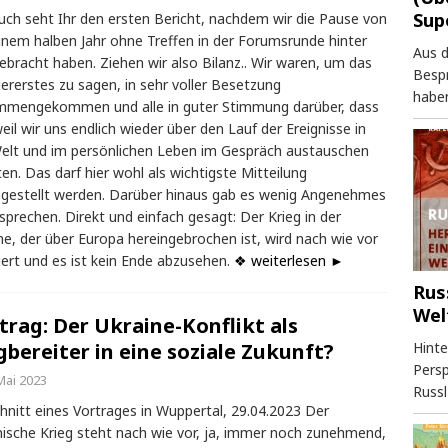
Sup
uch seht Ihr den ersten Bericht, nachdem wir die Pause von
inem halben Jahr ohne Treffen in der Forumsrunde hinter
Aus 
ebracht haben. Ziehen wir also Bilanz.. Wir waren, um das
Besp
llererstes zu sagen, in sehr voller Besetzung
haben
mmengekommen und alle in guter Stimmung darüber, dass
eil wir uns endlich wieder über den Lauf der Ereignisse in
elt und im persönlichen Leben im Gespräch austauschen
en. Das darf hier wohl als wichtigste Mitteilung
gestellt werden. Darüber hinaus gab es wenig Angenehmes
sprechen. Direkt und einfach gesagt: Der Krieg in der
ne, der über Europa hereingebrochen ist, wird nach wie vor
ert und es ist kein Ende abzusehen.
❖ weiterlesen ►
Rus
Wel
trag: Der Ukraine-Konflikt als
Hinte
bereiter in eine soziale Zukunft?
Persp
Mai 2023
Russl
hnitt eines Vortrages in Wuppertal, 29.04.2023 Der
nische Krieg steht nach wie vor, ja, immer noch zunehmend,