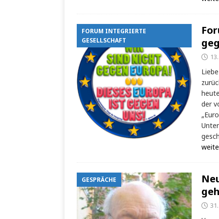
For
FORUM INTEGRIERTE
GESELLSCHAFT
geg
13
Liebe
zurüc
heute
der v
„Euro
Unter
gesch
weite
Neu
GESPRÄCHE
geh
31.