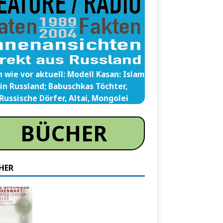
 wie vor aktuell: Modell Kasan: Islam
in Russland; Babuschkas Töchter,
Russische Dörfer, Altai, Mongolei
BÜCHER
HER