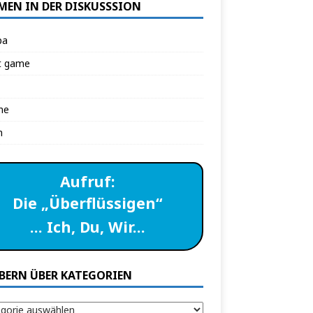
MEN IN DER DISKUSSSION
pa
t game
ne
n
Aufruf:
Die „Überflüssigen“
… Ich, Du, Wir…
BERN ÜBER KATEGORIEN