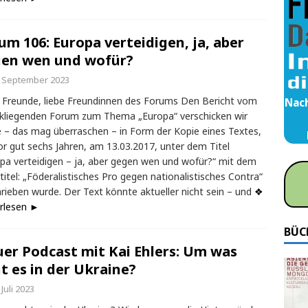
um 106: Europa verteidigen, ja, aber
en wen und wofür?
. September 2023
 Freunde, liebe Freundinnen des Forums Den Bericht vom
Nach
kliegenden Forum zum Thema „Europa“ verschicken wir
 – das mag überraschen – in Form der Kopie eines Textes,
or gut sechs Jahren, am 13.03.2017, unter dem Titel
pa verteidigen – ja, aber gegen wen und wofür?“ mit dem
titel: „Föderalistisches Pro gegen nationalistisches Contra“
rieben wurde. Der Text könnte aktueller nicht sein – und
❖
rlesen ►
BÜC
er Podcast mit Kai Ehlers: Um was
t es in der Ukraine?
 Juli 2023