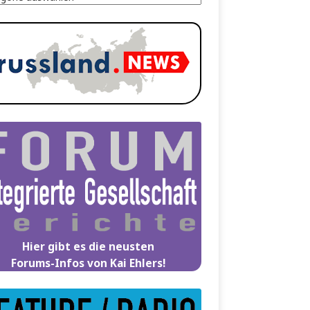
Hier gibt es die neusten
Forums-Infos von Kai Ehlers!