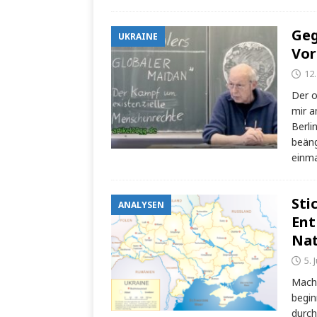
Geg
UKRAINE
Vor
12.
Der o
mir a
Berli
beäng
einma
Sti
ANALYSEN
Ent
Nat
5. 
Mache
begin
durch