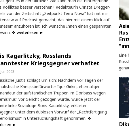
s geht es in der Ukraine? Wie kann man die Hintergründe
s Kofliktes besser verstehen? Redakteurin Christa Dregger-
els von der Zeitschrift „Zeitpunkt Terra Nova“ hat mit mir
nterview auf Podcast gemacht, das hier mit einem Klick auf
Asi
erlesen‘ anzuhören ist. Ich wünsche Ihnen einen gespannten
Rus
ewinn.
❖ weiterlesen ►
Ent
"in
is Kagarlitzky, Russlands
Eine 
Russl
anntester Kriegsgegner verhaftet
genau
 Juli 2023
ussische Justiz schlägt um sich: Nachdem vor Tagen der
nalistische Kriegssbefürworter Igor Girkin, ehemaliger
andeur der aufständischen Truppen im Donbass wegen
emismus“ vor Gericht gezogen wurde, wurde jetzt der
nte linke Soziologe Boris Kagarlitsky, erklärter
sgegner unter dem dubiosen Vorwurf der „Rechtfertigung
Terrorismus“ in Untersuchungshaft genommen.
❖
Dik
rlesen ►