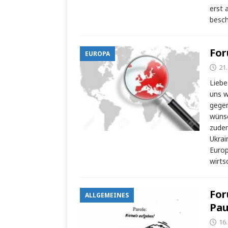
erst 
besch
For
EUROPA
21.
Liebe
uns w
gegen
wünsc
zudem
Ukrai
Europ
wirts
For
ALLGEMEINES
Pau
16.