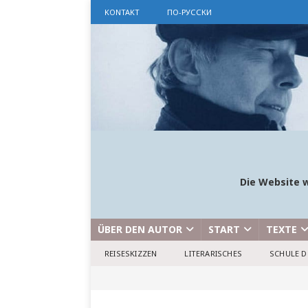
KONTAKT
ПО-РУССКИ
Die Website w
ÜBER DEN AUTOR
START
TEXTE
REISESKIZZEN
LITERARISCHES
SCHULE D