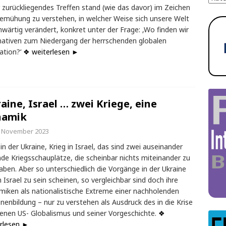
 zurückliegendes Treffen stand (wie das davor) im Zeichen
emühung zu verstehen, in welcher Weise sich unsere Welt
wärtig verändert, konkret unter der Frage: ‚Wo finden wir
nativen zum Niedergang der herrschenden globalen
sation?‘
❖ weiterlesen ►
aine, Israel … zwei Kriege, eine
namik
. November 2023
 in der Ukraine, Krieg in Israel, das sind zwei auseinander
nde Kriegsschauplätze, die scheinbar nichts miteinander zu
aben. Aber so unterschiedlich die Vorgänge in der Ukraine
n Israel zu sein scheinen, so vergleichbar sind doch ihre
iken als nationalistische Extreme einer nachholenden
nenbildung – nur zu verstehen als Ausdruck des in die Krise
enen US- Globalismus und seiner Vorgeschichte.
❖
rlesen ►