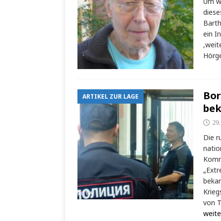
Um wa
diese
Barth
ein I
‚weit
Hörg
Bor
ARTIKEL ZUR LAGE
bek
29.
Die r
natio
Komm
„Extr
bekan
Krieg
von 
weite