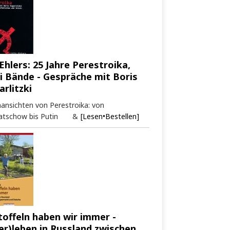
Ehlers: 25 Jahre Perestroika,
i Bände - Gespräche mit Boris
arlitzki
ansichten von Perestroika: von
atschow bis Putin &
[Lesen•Bestellen]
toffeln haben wir immer -
er)leben in Russland zwischen