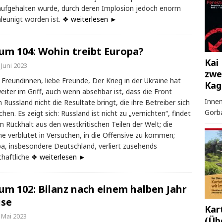
aufgehalten wurde, durch deren Implosion jedoch enorm
leunigt worden ist.
❖ weiterlesen ►
um 104: Wohin treibt Europa?
Kai 
 Juni 2023
zwe
 Freundinnen, liebe Freunde, Der Krieg in der Ukraine hat
Kag
eiter im Griff, auch wenn absehbar ist, dass die Front
Innen
 Russland nicht die Resultate bringt, die ihre Betreiber sich
Gorb
hen. Es zeigt sich: Russland ist nicht zu „vernichten“, findet
 Rückhalt aus den westkritischen Teilen der Welt; die
ne verblutet in Versuchen, in die Offensive zu kommen;
a, insbesondere Deutschland, verliert zusehends
chaftliche
❖ weiterlesen ►
um 102: Bilanz nach einem halben Jahr
se
Kar
 Mai 2023
(Üb