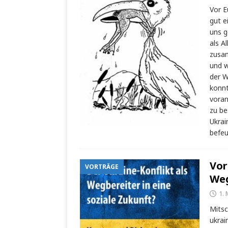
Vor E
gut e
uns g
als A
zusa
und w
der W
konnt
voran
zu be
Ukrai
befeu
Vor
VORTRÄGE
Weg
1. 
Mitsc
ukrai