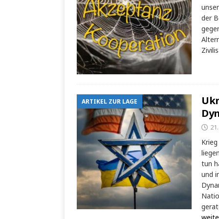
unser
der B
gegen
Alter
Zivili
Ukr
ARTIKEL ZUR LAGE
Dy
21
Krieg
liege
tun h
und i
Dynam
Natio
gerat
weite