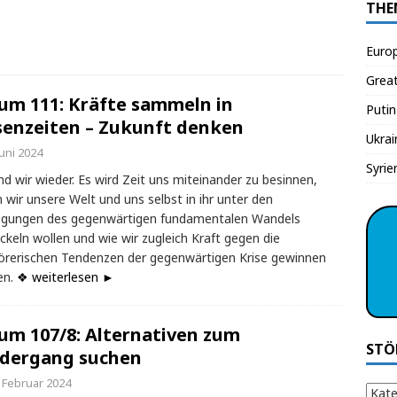
THE
Euro
Grea
um 111: Kräfte sammeln in
Putin
senzeiten – Zukunft denken
Ukrai
Juni 2024
Syrie
nd wir wieder. Es wird Zeit uns miteinander zu besinnen,
 wir unsere Welt und uns selbst in ihr unter den
ngungen des gegenwärtigen fundamentalen Wandels
ckeln wollen und wie wir zugleich Kraft gegen die
örerischen Tendenzen der gegenwärtigen Krise gewinnen
en.
❖ weiterlesen ►
um 107/8: Alternativen zum
STÖ
dergang suchen
. Februar 2024