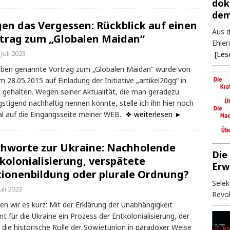
dok
dem
en das Vergessen: Rückblick auf einen
Aus d
trag zum „Globalen Maidan“
Ehler
 Juli 2023
[Les
ben genannte Vortrag zum „Globalen Maidan“ wurde von
m 28.05.2015 auf Einladung der Initiative „artikel20gg“ in
n gehalten. Wegen seiner Aktualität, die man geradezu
stigend nachhaltig nennen könnte, stelle ich ihn hier noch
l auf die Eingangsseite meiner WEB.
❖ weiterlesen ►
chworte zur Ukraine: Nachholende
Die
kolonialisierung, verspätete
Erw
ionenbildung oder plurale Ordnung?
Selek
Juli 2023
Revol
n wir es kurz: Mit der Erklärung der Unabhängigkeit
nt für die Ukraine ein Prozess der Entkolonialisierung, der
 die historische Rolle der Sowjetunion in paradoxer Weise