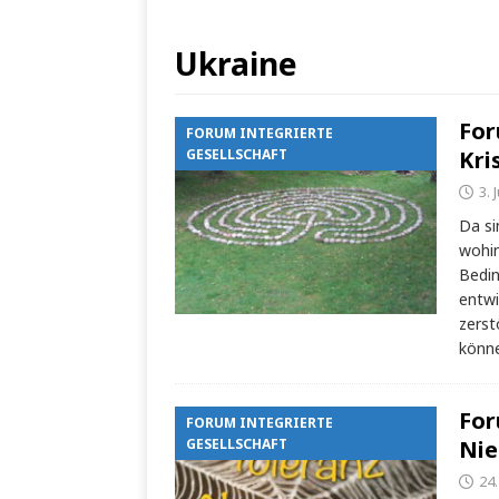
Ukraine
For
FORUM INTEGRIERTE
GESELLSCHAFT
Kri
3. 
Da si
wohin
Bedi
entwi
zerst
könn
For
FORUM INTEGRIERTE
GESELLSCHAFT
Nie
24