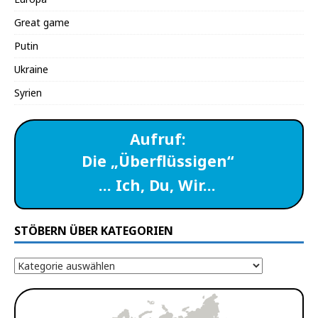
Great game
Putin
Ukraine
Syrien
Aufruf:
Die „Überflüssigen“
… Ich, Du, Wir…
STÖBERN ÜBER KATEGORIEN