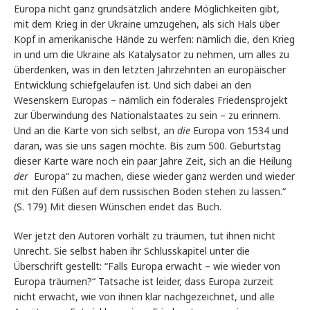
Europa nicht ganz grundsätzlich andere Möglichkeiten gibt,
mit dem Krieg in der Ukraine umzugehen, als sich Hals über
Kopf in amerikanische Hände zu werfen: nämlich die, den Krieg
in und um die Ukraine als Katalysator zu nehmen, um alles zu
überdenken, was in den letzten Jahrzehnten an europäischer
Entwicklung schiefgelaufen ist. Und sich dabei an den
Wesenskern Europas – nämlich ein föderales Friedensprojekt
zur Überwindung des Nationalstaates zu sein – zu erinnern.
Und an die Karte von sich selbst, an
die
Europa von 1534 und
daran, was sie uns sagen möchte. Bis zum 500. Geburtstag
dieser Karte wäre noch ein paar Jahre Zeit, sich an die Heilung
der
Europa“ zu machen, diese wieder ganz werden und wieder
mit den Füßen auf dem russischen Boden stehen zu lassen.“
(S. 179) Mit diesen Wünschen endet das Buch.
Wer jetzt den Autoren vorhält zu träumen, tut ihnen nicht
Unrecht. Sie selbst haben ihr Schlusskapitel unter die
Überschrift gestellt: “Falls Europa erwacht – wie wieder von
Europa träumen?“ Tatsache ist leider, dass Europa zurzeit
nicht erwacht, wie von ihnen klar nachgezeichnet, und alle