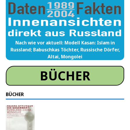
Nach wie vor aktuell: Modell Kasan: Islam in
Russland; Babuschkas Töchter, Russische Dörfer,
Altai, Mongolei
BÜCHER
BÜCHER