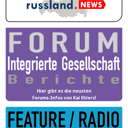
Hier gibt es die neusten
Forums-Infos von Kai Ehlers!