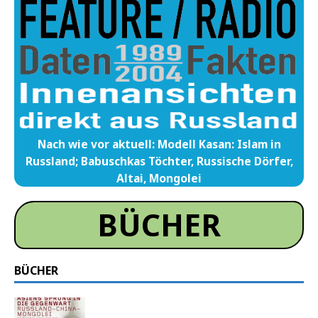
Nach wie vor aktuell: Modell Kasan: Islam in
Russland; Babuschkas Töchter, Russische Dörfer,
Altai, Mongolei
BÜCHER
BÜCHER