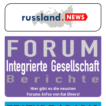
Hier gibt es die neusten
Forums-Infos von Kai Ehlers!