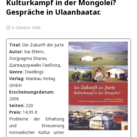
Kulturkampf in der Mongolei?
Gespräche in Ulaanbaatar.
3. Oktober 2006
Titel:
Die Zukunft der Jurte
Autor:
Kai Ehlers,
Dorjpagma Sharav,
Дагвадоржийн Ганболд,
Genre:
Dwellings
Verlag:
Mankau Verlag
GmbH
Erscheinungsdatum:
2006
Seiten:
220
Preis:
14,95 €
Probleme der Erhaltung
und Erneuerung
nomadischer Kultur unter