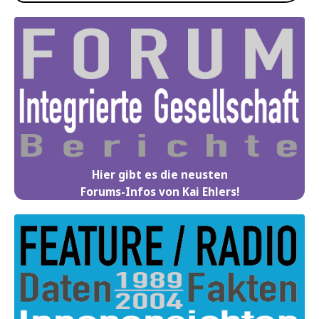
Hier gibt es die neusten
Forums-Infos von Kai Ehlers!