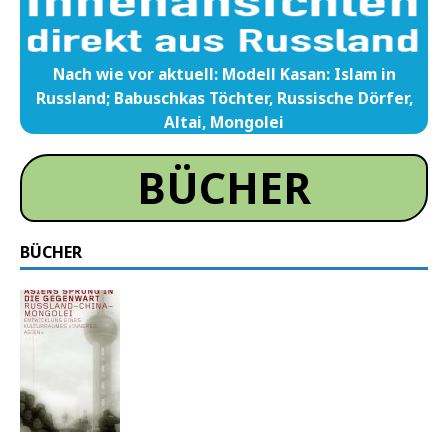
Nach wie vor aktuell: Modell Kasan: Islam in
Russland; Babuschkas Töchter, Russische Dörfer,
Altai, Mongolei
BÜCHER
BÜCHER