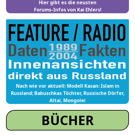
Hier gibt es die neusten
Forums-Infos von Kai Ehlers!
Nach wie vor aktuell: Modell Kasan: Islam in
Russland; Babuschkas Töchter, Russische Dörfer,
Altai, Mongolei
BÜCHER