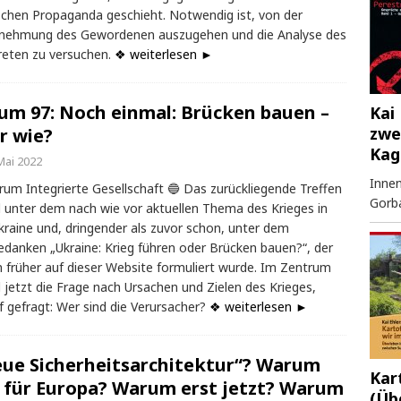
schen Propaganda geschieht. Notwendig ist, von der
nehmung des Gewordenen auszugehen und die Analyse des
eten zu versuchen.
❖ weiterlesen ►
um 97: Noch einmal: Brücken bauen –
Kai 
zwe
r wie?
Kag
Mai 2022
Innen
rum Integrierte Gesellschaft 🔵 Das zurückliegende Treffen
Gorb
 unter dem nach wie vor aktuellen Thema des Krieges in
kraine und, dringender als zuvor schon, unter dem
edanken „Ukraine: Krieg führen oder Brücken bauen?“, der
 früher auf dieser Website formuliert wurde. Im Zentrum
 jetzt die Frage nach Ursachen und Zielen des Krieges,
f gefragt: Wer sind die Verursacher?
❖ weiterlesen ►
ue Sicherheitsarchitektur“? Warum
Kar
 für Europa? Warum erst jetzt? Warum
(Üb