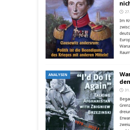
nic
27.
Im Kr
zwisc
deuts
Europ
Warum
Raum 
Wan
ANALYSEN
den
31
Began
Grenz
dreiu
Erwar
zweiu