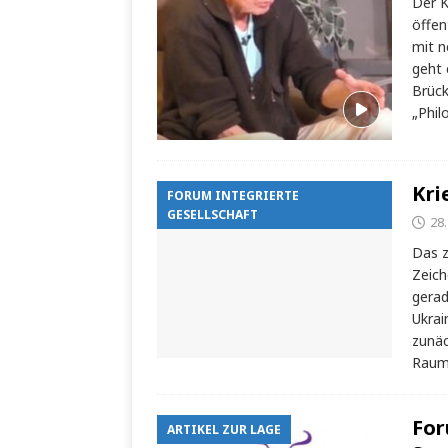
Der K
öffen
mit n
geht 
Brück
„Phil
Kri
FORUM INTEGRIERTE
GESELLSCHAFT
28
Das z
Zeich
gerad
Ukrai
zunäc
Raum
For
ARTIKEL ZUR LAGE