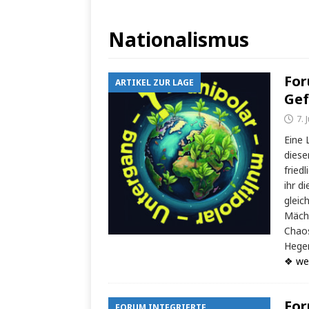
Nationalismus
For
ARTIKEL ZUR LAGE
Gef
7. 
Eine 
diese
fried
ihr d
gleic
Mächt
Chaos
Hegem
❖ we
For
FORUM INTEGRIERTE