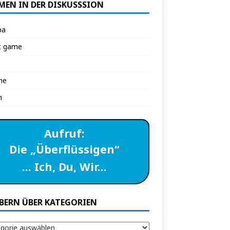
MEN IN DER DISKUSSSION
pa
t game
ne
n
Aufruf:
Die „Überflüssigen“
… Ich, Du, Wir…
BERN ÜBER KATEGORIEN