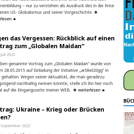
nenbildung – nur zu verstehen als Ausdruck des in die Krise
enen US- Globalismus und seiner Vorgeschichte.
❖
rlesen ►
en das Vergessen: Rückblick auf einen
Nach
trag zum „Globalen Maidan“
 Juli 2023
ben genannte Vortrag zum „Globalen Maidan“ wurde von
m 28.05.2015 auf Einladung der Initiative „artikel20gg“ in
n gehalten. Wegen seiner Aktualität, die man geradezu
stigend nachhaltig nennen könnte, stelle ich ihn hier noch
l auf die Eingangsseite meiner WEB.
❖ weiterlesen ►
BÜC
trag: Ukraine – Krieg oder Brücken
en?
. September 2022