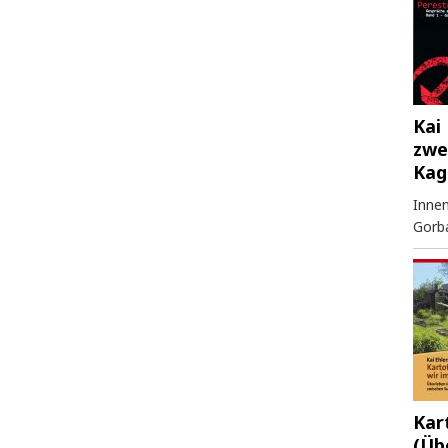
Kai 
zwe
Kag
Innen
Gorb
Kar
(Üb