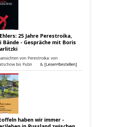
Ehlers: 25 Jahre Perestroika,
i Bände - Gespräche mit Boris
arlitzki
ansichten von Perestroika: von
atschow bis Putin &
[Lesen•Bestellen]
toffeln haben wir immer -
er)leben in Russland zwischen