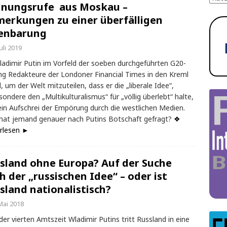
nungsrufe aus Moskau –
erkungen zu einer überfälligen
enbarung
Juli 2019
ladimir Putin im Vorfeld der soeben durchgeführten G20-
g Redakteure der Londoner Financial Times in den Kreml
d, um der Welt mitzuteilen, dass er die „liberale Idee“,
sondere den „Multikulturalismus“ für „völlig überlebt“ halte,
ein Aufschrei der Empörung durch die westlichen Medien.
hat jemand genauer nach Putins Botschaft gefragt?
❖
rlesen ►
sland ohne Europa? Auf der Suche
h der „russischen Idee“ – oder ist
sland nationalistisch?
Mai 2018
er vierten Amtszeit Wladimir Putins tritt Russland in eine