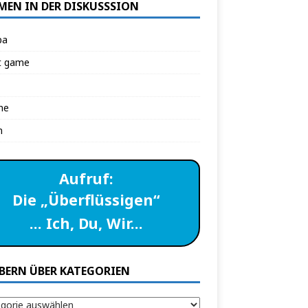
MEN IN DER DISKUSSSION
pa
t game
ne
n
Aufruf:
Die „Überflüssigen“
… Ich, Du, Wir…
BERN ÜBER KATEGORIEN