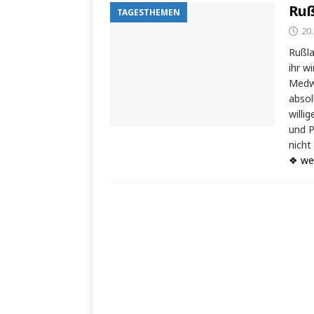
Ruß
TAGESTHEMEN
20
Rußla
ihr w
Medwe
absol
will
und P
nicht
❖ we