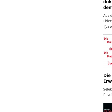
dok
dem
Aus d
Ehler
[Les
Die
Erw
Selek
Revol