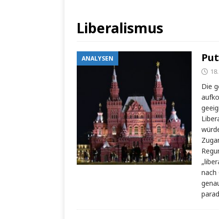
Liberalismus
Put
ANALYSEN
18
Die g
aufko
geeig
Liber
würde
Zugan
Regun
„libe
nach 
genau
parad