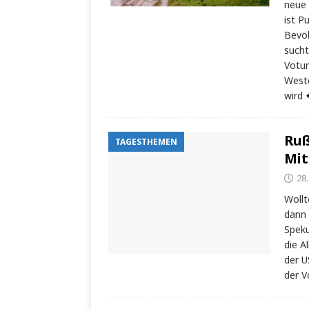
neue 
ist P
Bevöl
sucht
Votum
Weste
wird
Ruß
TAGESTHEMEN
Mit
28
Wollt
dann 
Speku
die A
der U
der V