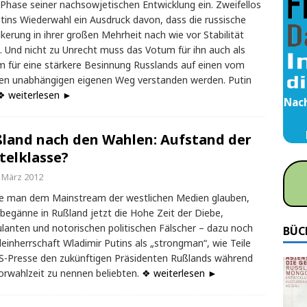
Phase seiner nachsowjetischen Entwicklung ein. Zweifellos
utins Wiederwahl ein Ausdruck davon, dass die russische
kerung in ihrer großen Mehrheit nach wie vor Stabilität
. Und nicht zu Unrecht muss das Votum für ihn auch als
 für eine stärkere Besinnung Russlands auf einen vom
n unabhängigen eigenen Weg verstanden werden. Putin
❖ weiterlesen ►
Nach
land nach den Wahlen: Aufstand der
telklasse?
. März 2012
e man dem Mainstream der westlichen Medien glauben,
begänne in Rußland jetzt die Hohe Zeit der Diebe,
lanten und notorischen politischen Fälscher – dazu noch
BÜC
lleinherrschaft Wladimir Putins als „strongman“, wie Teile
S-Presse den zukünftigen Präsidenten Rußlands während
orwahlzeit zu nennen beliebten.
❖ weiterlesen ►