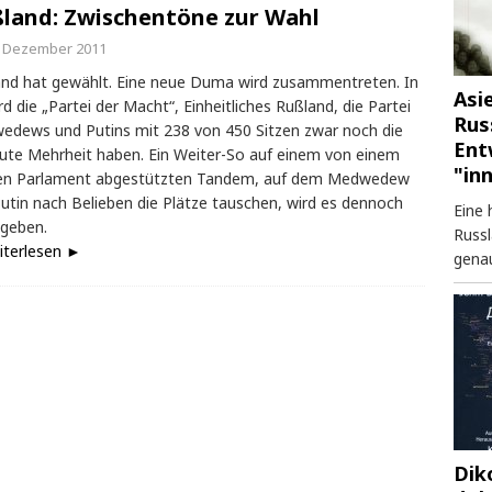
land: Zwischentöne zur Wahl
. Dezember 2011
nd hat gewählt. Eine neue Duma wird zusammentreten. In
Asi
ird die „Partei der Macht“, Einheitliches Rußland, die Partei
Rus
dews und Putins mit 238 von 450 Sitzen zwar noch die
Ent
ute Mehrheit haben. Ein Weiter-So auf einem von einem
"in
igen Parlament abgestützten Tandem, auf dem Medwedew
utin nach Belieben die Plätze tauschen, wird es dennoch
Eine 
 geben.
Russl
iterlesen ►
genau
Dik