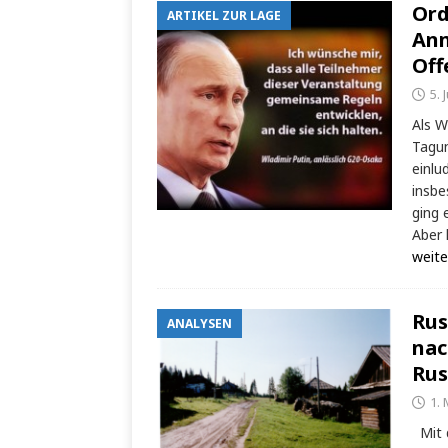
Ord
ARTIKEL ZUR LAGE
Anm
Off
5. 
Als W
Tagun
einlu
insbe
ging 
Aber 
weite
Rus
ANALYSEN
nac
Rus
1. 
Mit d