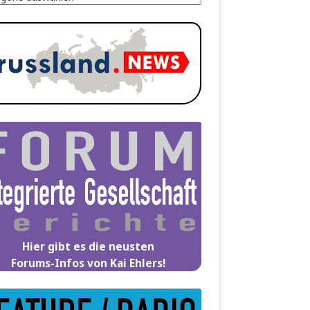
Hier gibt es die neusten
Forums-Infos von Kai Ehlers!