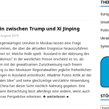
THE
Euro
Grea
in zwischen Trump und Xi Jinping
Putin
. August 2019
Ukrai
egenwärtigen Unruhen in Moskau lassen eine Frage
Syrie
mmen, die über die aktuellen Ereignisse hinauszuführen
net ist: Welche Rolle spielt Russland in der Ablösung des
alismus? In der westlichen Presse erscheint es so, als
n mit der gewaltsamen Zurückweisung nach freiem
g zu den Moskauer Regionalwahlen jegliche freiheitlichen
gen in Russland unterdrückt. Wladimir Putins Kritik an der
ralen Idee“ und seine gleichzeitige verstärkte Hinwendung
China hat dieser Sicht reichlich Nahrung gegeben. Eine
ere Betrachtung lässt allerdings eine andere, wenn auch
STÖ
oxe Perspektive erkennen.
❖ weiterlesen ►