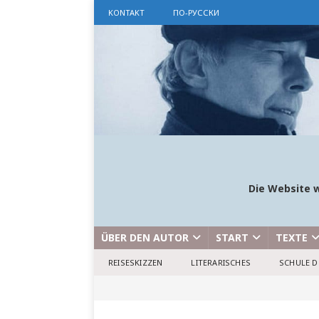
KONTAKT
ПО-РУССКИ
Die Website w
ÜBER DEN AUTOR
START
TEXTE
REISESKIZZEN
LITERARISCHES
SCHULE D