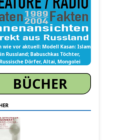
 wie vor aktuell: Modell Kasan: Islam
in Russland; Babuschkas Töchter,
Russische Dörfer, Altai, Mongolei
BÜCHER
HER