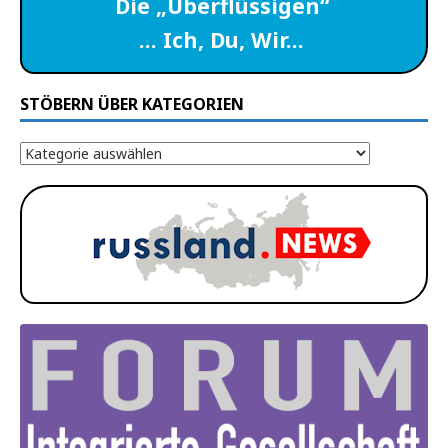
Die „Überflüssigen“
… Ich, Du, Wir…
STÖBERN ÜBER KATEGORIEN