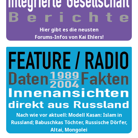
Hier gibt es die neusten
Forums-Infos von Kai Ehlers!
Nach wie vor aktuell: Modell Kasan: Islam in
Russland; Babuschkas Töchter, Russische Dörfer,
Altai, Mongolei