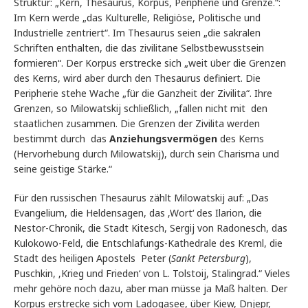
Struktur: „Kern, Thesaurus, Korpus, Peripherie und Grenze.“:
Im Kern werde „das Kulturelle, Religiöse, Politische und
Industrielle zentriert“. Im Thesaurus seien „die sakralen
Schriften enthalten, die das zivilitane Selbstbewusstsein
formieren“. Der Korpus erstrecke sich „weit über die Grenzen
des Kerns, wird aber durch den Thesaurus definiert. Die
Peripherie stehe Wache „für die Ganzheit der Zivilita“. Ihre
Grenzen, so Milowatskij schließlich, „fallen nicht mit den
staatlichen zusammen. Die Grenzen der Zivilita werden
bestimmt durch das
Anziehungsvermögen
des Kerns
(Hervorhebung durch Milowatskij), durch sein Charisma und
seine geistige Stärke.“
Für den russischen Thesaurus zählt Milowatskij auf: „Das
Evangelium, die Heldensagen, das ‚Wort‘ des Ilarion, die
Nestor-Chronik, die Stadt Kitesch, Sergij von Radonesch, das
Kulokowo-Feld, die Entschlafungs-Kathedrale des Kreml, die
Stadt des heiligen Apostels Peter (
Sankt Petersburg
),
Puschkin, ‚Krieg und Frieden‘ von L. Tolstoij, Stalingrad.“ Vieles
mehr gehöre noch dazu, aber man müsse ja Maß halten. Der
Korpus erstrecke sich vom Ladogasee, über Kiew, Dnjepr,