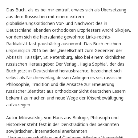
Das Buch, als es bei mir eintraf, erwies sich als Übersetzung
aus dem Russischen mit einem extrem
globalisierungskritischen Vor- und Nachwort des in
Deutschland lebenden orthodoxen Erzpriesters André Sikojew,
vor dem sich die hierzulande gewohnte Links-rechts-
Radikalität fast pausbäckig ausnimmt. Das Buch erschien
ursprünglich 2015 bei der „Gesellschaft zum Gedenken der
Äbtissin Taissija“, St. Petersburg, also bei einem kirchlichen
russischen Herausgeber. Der Verlag „Hagia Sophia“, der das
Buch jetzt in Deutschland herausbrachte, bezeichnet sich
selbst als Nischenverlag, dessen Anliegen es sei, russische
Philosophie, Tradition und die Ansätze zur Erneuerung
russischer Identität aus orthodoxer Sicht deutschen Lesern
bekannt zu machen und neue Wege der Krisenbewältigung
aufzuzeigen.
Autor Milowatskij, von Haus aus Biologe, Philosoph und
Historiker steht fest in der Denktradition des bekannten
sowjetischen, international anerkannten
Naturwissenschaftlers und Ökologen Wladimir Wernadskij