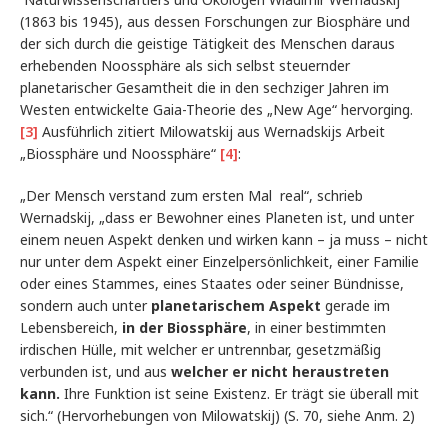
(1863 bis 1945), aus dessen Forschungen zur Biosphäre und
der sich durch die geistige Tätigkeit des Menschen daraus
erhebenden Noossphäre als sich selbst steuernder
planetarischer Gesamtheit die in den sechziger Jahren im
Westen entwickelte Gaia-Theorie des „New Age“ hervorging.
[3]
Ausführlich zitiert Milowatskij aus Wernadskijs Arbeit
„Biossphäre und Noossphäre“
[4]
:
„Der Mensch verstand zum ersten Mal real“, schrieb
Wernadskij, „dass er Bewohner eines Planeten ist, und unter
einem neuen Aspekt denken und wirken kann – ja muss – nicht
nur unter dem Aspekt einer Einzelpersönlichkeit, einer Familie
oder eines Stammes, eines Staates oder seiner Bündnisse,
sondern auch unter
planetarischem Aspekt
gerade im
Lebensbereich,
in der Biossphäre
, in einer bestimmten
irdischen Hülle, mit welcher er untrennbar, gesetzmäßig
verbunden ist, und aus
welcher er nicht heraustreten
kann.
Ihre Funktion ist seine Existenz. Er trägt sie überall mit
sich.“ (Hervorhebungen von Milowatskij) (S. 70, siehe Anm. 2)