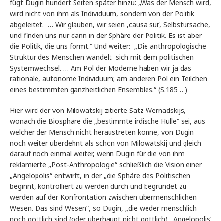
fügt Dugin hundert Seiten später hinzu: „Was der Mensch wird,
wird nicht von ihm als Individuum, sondern von der Politik
abgeleitet. … Wir glauben, wir seien ‚causa sui‘, Selbstursache,
und finden uns nur dann in der Sphäre der Politik. Es ist aber
die Politik, die uns formt.“ Und weiter: „Die anthropologische
Struktur des Menschen wandelt sich mit dem politischen
Systemwechsel. … Am Pol der Moderne haben wir ja das
rationale, autonome Individuum; am anderen Pol ein Teilchen
eines bestimmten ganzheitlichen Ensembles.“ (S.185 …)
Hier wird der von Milowatskij zitierte Satz Wernadskijs,
wonach die Biosphäre die „bestimmte irdische Hülle“ sei, aus
welcher der Mensch nicht heraustreten könne, von Dugin
noch weiter überdehnt als schon von Milowatskij und gleich
darauf noch einmal weiter, wenn Dugin für die von ihm
reklamierte „Post-Anthropologie“ schließlich die Vision einer
„Angelopolis“ entwirft, in der „die Sphäre des Politischen
beginnt, kontrolliert zu werden durch und begründet zu
werden auf der Konfrontation zwischen übermenschlichen
Wesen. Das sind Wesen“, so Dugin, „die weder menschlich
noch göttlich sind (oder überhaupt nicht göttlich). ‚Angelopolis‘