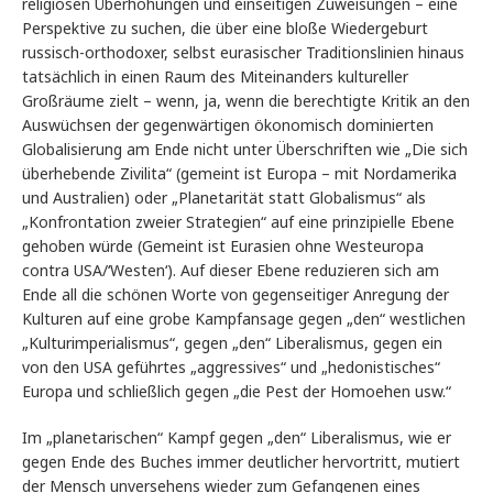
religiösen Überhöhungen und einseitigen Zuweisungen – eine
Perspektive zu suchen, die über eine bloße Wiedergeburt
russisch-orthodoxer, selbst eurasischer Traditionslinien hinaus
tatsächlich in einen Raum des Miteinanders kultureller
Großräume zielt – wenn, ja, wenn die berechtigte Kritik an den
Auswüchsen der gegenwärtigen ökonomisch dominierten
Globalisierung am Ende nicht unter Überschriften wie „Die sich
überhebende Zivilita“ (gemeint ist Europa – mit Nordamerika
und Australien) oder „Planetarität statt Globalismus“ als
„Konfrontation zweier Strategien“ auf eine prinzipielle Ebene
gehoben würde (Gemeint ist Eurasien ohne Westeuropa
contra USA/‘Westen‘). Auf dieser Ebene reduzieren sich am
Ende all die schönen Worte von gegenseitiger Anregung der
Kulturen auf eine grobe Kampfansage gegen „den“ westlichen
„Kulturimperialismus“, gegen „den“ Liberalismus, gegen ein
von den USA geführtes „aggressives“ und „hedonistisches“
Europa und schließlich gegen „die Pest der Homoehen usw.“
Im „planetarischen“ Kampf gegen „den“ Liberalismus, wie er
gegen Ende des Buches immer deutlicher hervortritt, mutiert
der Mensch unversehens wieder zum Gefangenen eines