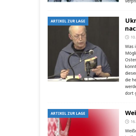
verpf
Ukr
ARTIKEL ZUR LAGE
nac
10
Was i
Mögli
Osten
könnt
diese
die h
werde
dort 
Wei
ARTIKEL ZUR LAGE
16
Weißr