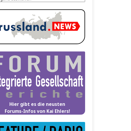
Hier gibt es die neusten
Forums-Infos von Kai Ehlers!