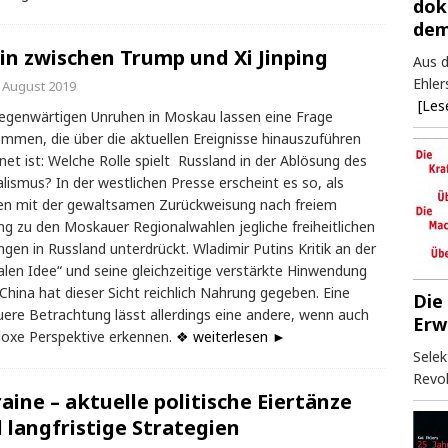
dok
dem
in zwischen Trump und Xi Jinping
Aus d
Ehler
. August 2019
[Les
egenwärtigen Unruhen in Moskau lassen eine Frage
mmen, die über die aktuellen Ereignisse hinauszuführen
net ist: Welche Rolle spielt Russland in der Ablösung des
alismus? In der westlichen Presse erscheint es so, als
n mit der gewaltsamen Zurückweisung nach freiem
g zu den Moskauer Regionalwahlen jegliche freiheitlichen
gen in Russland unterdrückt. Wladimir Putins Kritik an der
ralen Idee“ und seine gleichzeitige verstärkte Hinwendung
China hat dieser Sicht reichlich Nahrung gegeben. Eine
Die
ere Betrachtung lässt allerdings eine andere, wenn auch
Erw
oxe Perspektive erkennen.
❖ weiterlesen ►
Selek
Revol
aine – aktuelle politische Eiertänze
 langfristige Strategien