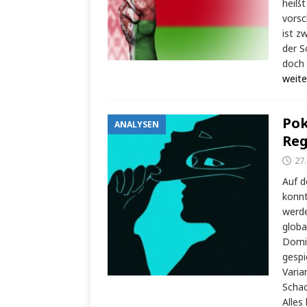
heißt
vorsc
ist z
der S
doch 
weite
Pok
ANALYSEN
Reg
27
Auf d
konnt
werde
globa
Domin
gespi
Varia
Schac
Alles