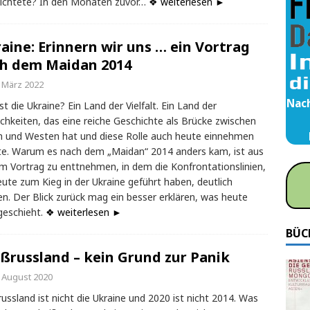
lichtete? In den Monaten zuvor…
❖ weiterlesen ►
aine: Erinnern wir uns … ein Vortrag
h dem Maidan 2014
. März 2022
Nach
st die Ukraine? Ein Land der Vielfalt. Ein Land der
chkeiten, das eine reiche Geschichte als Brücke zwischen
 und Westen hat und diese Rolle auch heute einnehmen
e. Warum es nach dem „Maidan“ 2014 anders kam, ist aus
m Vortrag zu enttnehmen, in dem die Konfrontationslinien,
eute zum Kieg in der Ukraine geführt haben, deutlich
n. Der Blick zurück mag ein besser erklären, was heute
geschieht.
❖ weiterlesen ►
BÜC
ßrussland – kein Grund zur Panik
. August 2020
ussland ist nicht die Ukraine und 2020 ist nicht 2014. Was