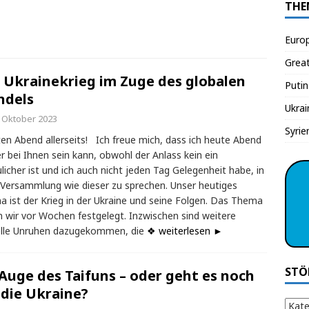
THE
Euro
Grea
 Ukrainekrieg im Zuge des globalen
Putin
ndels
Ukrai
. Oktober 2023
Syrie
n Abend allerseits! Ich freue mich, dass ich heute Abend
r bei Ihnen sein kann, obwohl der Anlass kein ein
ulicher ist und ich auch nicht jeden Tag Gelegenheit habe, in
 Versammlung wie dieser zu sprechen. Unser heutiges
 ist der Krieg in der Ukraine und seine Folgen. Das Thema
 wir vor Wochen festgelegt. Inzwischen sind weitere
elle Unruhen dazugekommen, die
❖ weiterlesen ►
STÖ
Auge des Taifuns – oder geht es noch
die Ukraine?