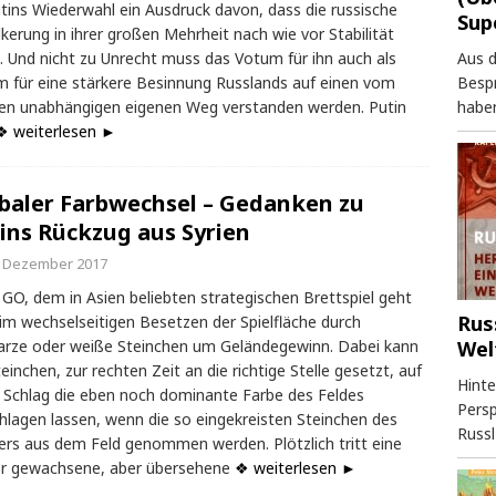
utins Wiederwahl ein Ausdruck davon, dass die russische
Sup
kerung in ihrer großen Mehrheit nach wie vor Stabilität
Aus 
. Und nicht zu Unrecht muss das Votum für ihn auch als
Besp
 für eine stärkere Besinnung Russlands auf einen vom
haben
n unabhängigen eigenen Weg verstanden werden. Putin
❖ weiterlesen ►
baler Farbwechsel – Gedanken zu
ins Rückzug aus Syrien
. Dezember 2017
GO, dem in Asien beliebten strategischen Brettspiel geht
Rus
im wechselseitigen Besetzen der Spielfläche durch
Wel
rze oder weiße Steinchen um Geländegewinn. Dabei kann
teinchen, zur rechten Zeit an die richtige Stelle gesetzt, auf
Hinte
 Schlag die eben noch dominante Farbe des Feldes
Persp
lagen lassen, wenn die so eingekreisten Steinchen des
Russl
rs aus dem Feld genommen werden. Plötzlich tritt eine
er gewachsene, aber übersehene
❖ weiterlesen ►