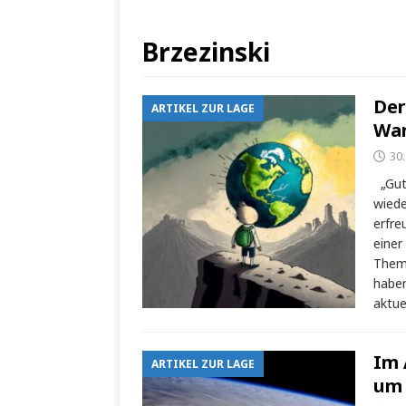
Brzezinski
Der
ARTIKEL ZUR LAGE
Wa
30
„Gute
wiede
erfre
einer
Thema
haben
aktu
Im 
ARTIKEL ZUR LAGE
um 