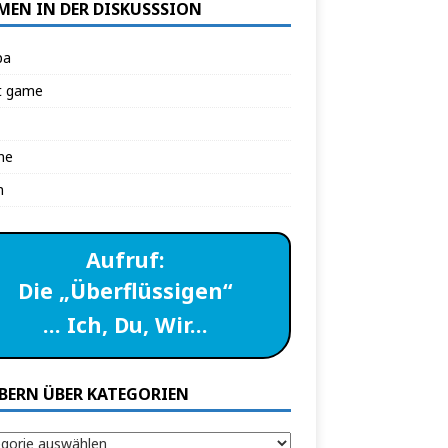
MEN IN DER DISKUSSSION
pa
t game
ne
n
Aufruf:
Die „Überflüssigen“
… Ich, Du, Wir…
BERN ÜBER KATEGORIEN