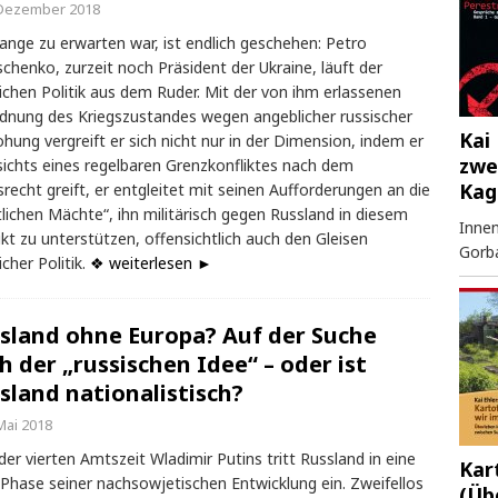
 Dezember 2018
ange zu erwarten war, ist endlich geschehen: Petro
chenko, zurzeit noch Präsident der Ukraine, läuft der
ichen Politik aus dem Ruder. Mit der von ihm erlassenen
dnung des Kriegszustandes wegen angeblicher russischer
Kai 
hung vergreift er sich nicht nur in der Dimension, indem er
zwe
ichts eines regelbaren Grenzkonfliktes nach dem
Kag
srecht greift, er entgleitet mit seinen Aufforderungen an die
lichen Mächte“, ihn militärisch gegen Russland in diesem
Innen
ikt zu unterstützen, offensichtlich auch den Gleisen
Gorb
icher Politik.
❖ weiterlesen ►
sland ohne Europa? Auf der Suche
h der „russischen Idee“ – oder ist
sland nationalistisch?
Mai 2018
er vierten Amtszeit Wladimir Putins tritt Russland in eine
Kar
Phase seiner nachsowjetischen Entwicklung ein. Zweifellos
(Üb