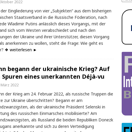
 Oktober 2022
der Eingliederung von vier „Subjekten“ aus dem bisherigen
nischen Staatsverband in die Russische Föderation, nach
ede Wladimir Putins anlässlich dieses Vorgangs, mit der
and sich vom Westen verabschiedet und nach den
rungen der Ukraine und ihrer Unterstützer, diesen Vorgang
ls anerkennen zu wollen, steht die Frage: Wie geht es
er?
❖ weiterlesen ►
n begann der ukrainische Krieg? Auf
 Spuren eines unerkannten Déjà-vu
. März 2022
n der Krieg am 24. Februar 2022, als russische Truppen die
e zur Ukraine überschritten? Begann er am
ndzwanzigsten, als der ukrainische Präsident Selenski in
tung des russischen Einmarsches mobilisierte? Am
ndzwanzigsten, als Russland die beiden Republiken Donezk
ugans anerkannte und sich zu deren Verteidigung