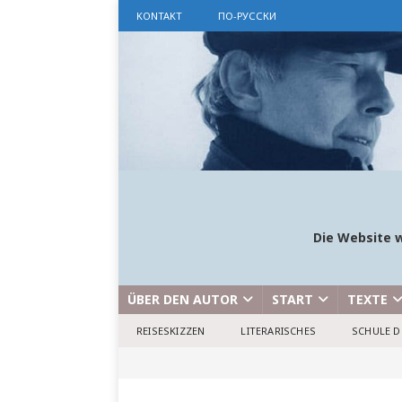
KONTAKT
ПО-РУССКИ
Die Website w
ÜBER DEN AUTOR
START
TEXTE
REISESKIZZEN
LITERARISCHES
SCHULE D