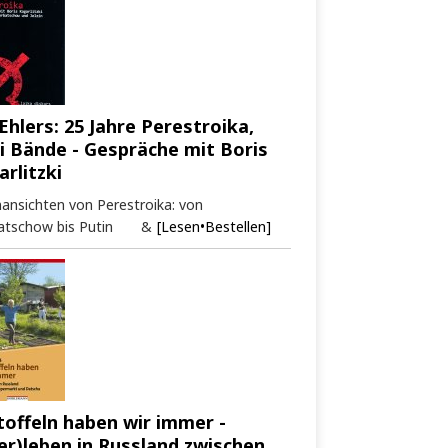
Ehlers: 25 Jahre Perestroika,
i Bände - Gespräche mit Boris
arlitzki
ansichten von Perestroika: von
atschow bis Putin &
[Lesen•Bestellen]
toffeln haben wir immer -
er)leben in Russland zwischen