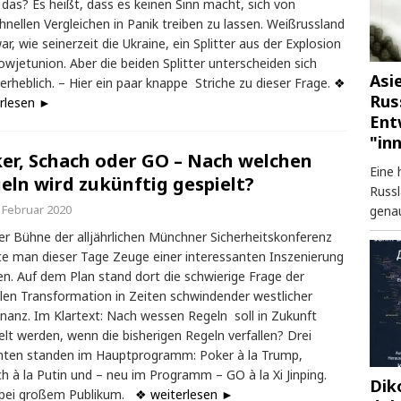
 das? Es heißt, dass es keinen Sinn macht, sich von
hnellen Vergleichen in Panik treiben zu lassen. Weißrussland
war, wie seinerzeit die Ukraine, ein Splitter aus der Explosion
owjetunion. Aber die beiden Splitter unterscheiden sich
Asi
erheblich. – Hier ein paar knappe Striche zu dieser Frage.
❖
Rus
rlesen ►
Ent
"in
er, Schach oder GO – Nach welchen
Eine 
eln wird zukünftig gespielt?
Russl
. Februar 2020
genau
er Bühne der alljährlichen Münchner Sicherheitskonferenz
e man dieser Tage Zeuge einer interessanten Inszenierung
n. Auf dem Plan stand dort die schwierige Frage der
len Transformation in Zeiten schwindender westlicher
anz. Im Klartext: Nach wessen Regeln soll in Zukunft
elt werden, wenn die bisherigen Regeln verfallen? Drei
nten standen im Hauptprogramm: Poker à la Trump,
h à la Putin und – neu im Programm – GO à la Xi Jinping.
Dik
 bei großem Publikum.
❖ weiterlesen ►