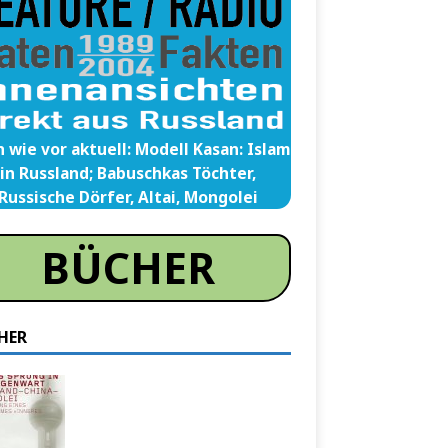
 wie vor aktuell: Modell Kasan: Islam
in Russland; Babuschkas Töchter,
Russische Dörfer, Altai, Mongolei
BÜCHER
HER