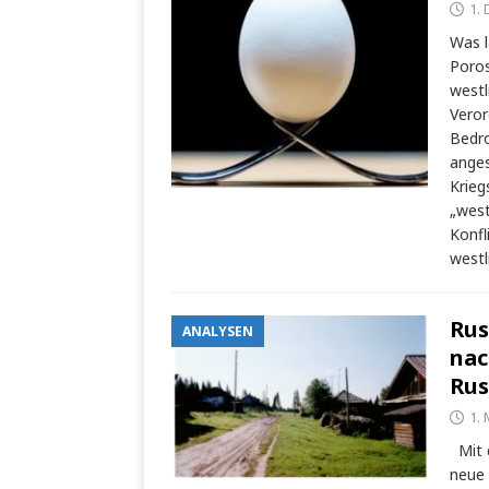
1.
Was l
Poros
westl
Veror
Bedro
anges
Krieg
„west
Konfl
westl
Rus
ANALYSEN
nac
Rus
1. 
Mit d
neue 