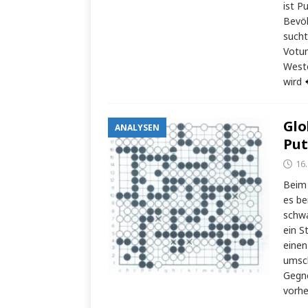
ist P
Bevöl
sucht
Votum
Weste
wird
Glo
ANALYSEN
Put
16
Beim 
es be
schwa
ein S
einen
umsch
Gegne
vorh