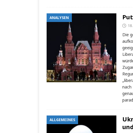
Put
ANALYSEN
18
Die g
aufko
geeig
Liber
würde
Zugan
Regun
„libe
nach 
genau
parad
Ukr
ALLGEMEINES
und