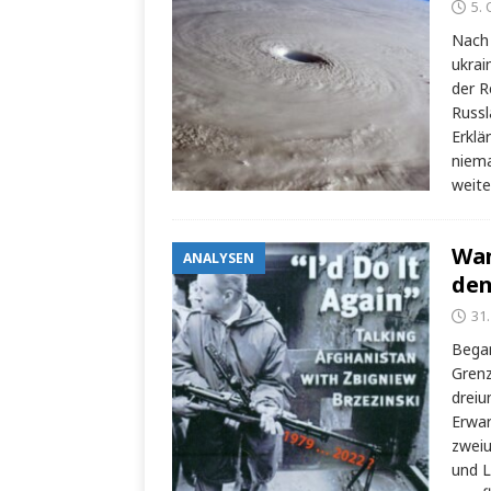
5.
Nach 
ukrai
der R
Russl
Erklä
niema
weit
Wan
ANALYSEN
den
31
Began
Grenz
dreiu
Erwar
zweiu
und L