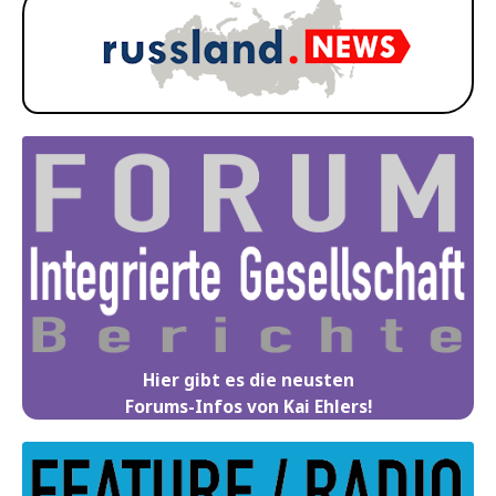
Hier gibt es die neusten
Forums-Infos von Kai Ehlers!