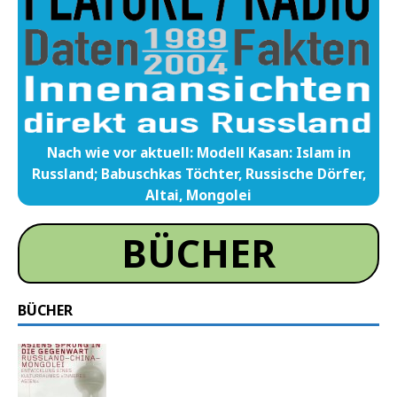
Nach wie vor aktuell: Modell Kasan: Islam in
Russland; Babuschkas Töchter, Russische Dörfer,
Altai, Mongolei
BÜCHER
BÜCHER