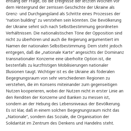
entlang der Frage, ob die Ereignisse der letzten Wochen vor
dem Hintergrund der zerrissen Geschichte der Ukraine als
Grenz- und Durchgangsland als Schritte eines Prozesses der
“nation building“ zu verstehen sein könnten. Die Bevölkerung
der Ukraine sehnt sich nach Selbstbestimmung geordneten
Verhältnissen. Die nationalistischen Töne der Opposition sind
nicht zu überhören und auch die Regierung argumentiert im
Namen der nationalen Selbstbestimmung. Dem steht jedoch
entgegen, daß die „nationale Karte“ angesichts der Dominanz
transnationaler Konzerne eine überholte Option ist, die
bestenfalls zu kurzfristigen Mobilisierungen nationaler
Illusionen taugt. Wichtiger ist es die Ukraine als föderalen
Begegnungsraum von sehr verschiedenen Regionen zu
verstehen, die im Konsens miteinander zum gegenseitigen
Nutzen kooperieren, wobei der Nutzen nicht in erster Linie an
den Renditen der Konzerne und Banken zu messen ist,
sondern an der Hebung des Lebensniveaus der Bevölkerung.
Es ist klar, daß in einem solchen Begegnungsraum nicht das
„Nationale“, sondern das Soziale, die Organisation der
Solidarität im Zentrum des Denkens und Handelns steht.