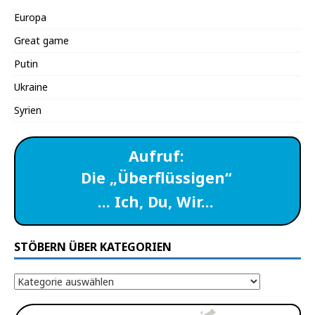
Europa
Great game
Putin
Ukraine
Syrien
Aufruf:
Die „Überflüssigen“
… Ich, Du, Wir…
STÖBERN ÜBER KATEGORIEN