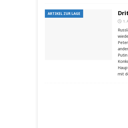
Dri
ARTIKEL ZUR LAGE
1.
Russl
wiede
Peter
ander
Putin
Konku
Haupt
mit d