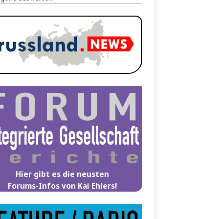
Hier gibt es die neusten
Forums-Infos von Kai Ehlers!