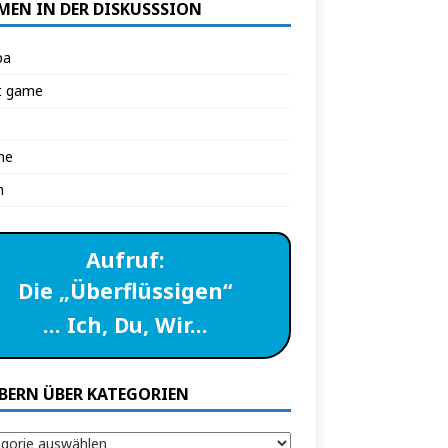
MEN IN DER DISKUSSSION
pa
t game
ne
n
Aufruf:
Die „Überflüssigen“
… Ich, Du, Wir…
BERN ÜBER KATEGORIEN