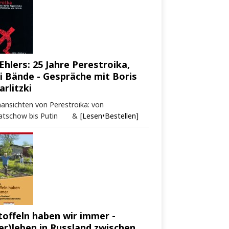
Ehlers: 25 Jahre Perestroika,
i Bände - Gespräche mit Boris
arlitzki
ansichten von Perestroika: von
atschow bis Putin &
[Lesen•Bestellen]
toffeln haben wir immer -
er)leben in Russland zwischen