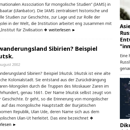
rnationalen Assoziation für mongolische Studien“ (IAMS) in
baatar (Ulanbator). Die IAMS zentralisiert historische und
lle Studien zur Geschichte, zur Lage und zur Rolle der
lei in der Welt, die Institution arbeitet eng zusammen mit
Asi
Institut für Zivilisation
❖ weiterlesen ►
Rus
Ent
"in
wanderungsland Sibirien? Beispiel
utsk.
Eine 
Russl
 August 2002
genau
nderungsland Sibirien? Beispiel Irkutsk. Irkutsk ist eine alte
sche Kolonialstadt. Sie entstand aus der Zurückdrängung
aren-Mongolen durch die Truppen des Moskauer Zaren im
ahrhundert, genau 1661. Der Name Irkutsk selbst zeugt von
r Geschichte. Er geht, so die Erinnerung von mongolischer
, auf das mongolische Hauptstadt der Burjätischen
omen Republik, Ulan Ude, deren Name sich aus dem
lischen Ulan-Ut herleitet. Das eine bezeichnet
❖
Dik
rlesen ►