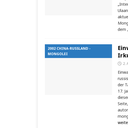
„Inte
Ulaan
aktue
Mongo
dem „
Ein
2002 CHINA-RUSSLAND -
MONGOLEI
Irk
2.
Einwa
russi
der T
17. J
diese
Seite
auton
mongo
weite