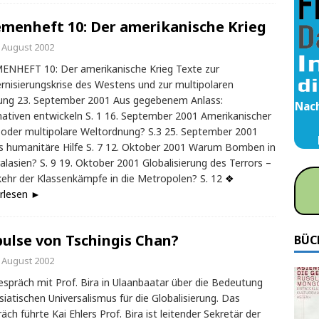
menheft 10: Der amerikanische Krieg
. August 2002
NHEFT 10: Der amerikanische Krieg Texte zur
nisierungskrise des Westens und zur multipolaren
ung 23. September 2001 Aus gegebenem Anlass:
Nach
nativen entwickeln S. 1 16. September 2001 Amerikanischer
 oder multipolare Weltordnung? S.3 25. September 2001
s humanitäre Hilfe S. 7 12. Oktober 2001 Warum Bomben in
alasien? S. 9 19. Oktober 2001 Globalisierung des Terrors –
ehr der Klassenkämpfe in die Metropolen? S. 12
❖
rlesen ►
ulse von Tschingis Chan?
BÜC
. August 2002
espräch mit Prof. Bira in Ulaanbaatar über die Bedeutung
siatischen Universalismus für die Globalisierung. Das
äch führte Kai Ehlers Prof. Bira ist leitender Sekretär der