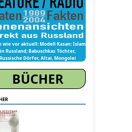
 wie vor aktuell: Modell Kasan: Islam
in Russland; Babuschkas Töchter,
Russische Dörfer, Altai, Mongolei
BÜCHER
HER