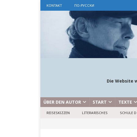
KONTAKT
ПО-РУССКИ
Die Website w
ÜBER DEN AUTOR
START
TEXTE
REISESKIZZEN
LITERARISCHES
SCHULE D