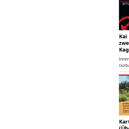
Kai 
zwe
Kag
Innen
Gorb
Kar
(Üb