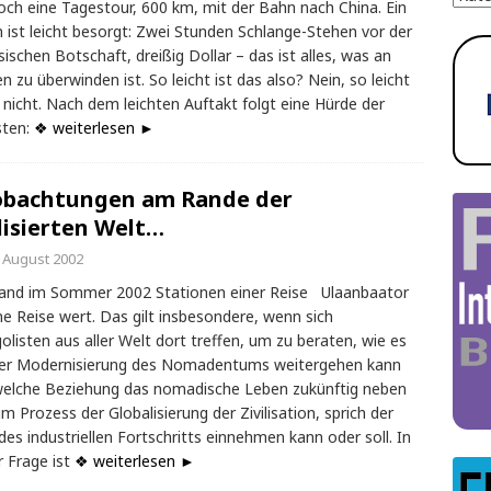
och eine Tagestour, 600 km, mit der Bahn nach China. Ein
 ist leicht besorgt: Zwei Stunden Schlange-Stehen vor der
sischen Botschaft, dreißig Dollar – das ist alles, was an
n zu überwinden ist. So leicht ist das also? Nein, so leicht
s nicht. Nach dem leichten Auftakt folgt eine Hürde der
sten:
❖ weiterlesen ►
bachtungen am Rande der
ilisierten Welt…
. August 2002
and im Sommer 2002 Stationen einer Reise Ulaanbaator
ine Reise wert. Das gilt insbesondere, wenn sich
listen aus aller Welt dort treffen, um zu beraten, wie es
der Modernisierung des Nomadentums weitergehen kann
elche Beziehung das nomadische Leben zukünftig neben
im Prozess der Globalisierung der Zivilisation, sprich der
des industriellen Fortschritts einnehmen kann oder soll. In
r Frage ist
❖ weiterlesen ►