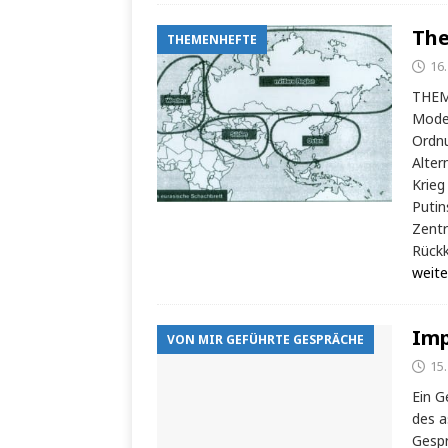
The
THEMENHEFTE
16
THEME
Moder
Ordn
Alter
Krieg
Putin
Zentr
Rückk
weite
Imp
VON MIR GEFÜHRTE GESPRÄCHE
15
Ein G
des a
Gespr