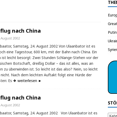
THE
Euro
Grea
flug nach China
Putin
. August 2002
Ukrai
baator, Samstag, 24. August 2002 Von Ulaanbator ist es
Syrie
och eine Tagestour, 600 km, mit der Bahn nach China. Ein
 ist leicht besorgt: Zwei Stunden Schlange-Stehen vor der
sischen Botschaft, dreißig Dollar – das ist alles, was an
n zu überwinden ist. So leicht ist das also? Nein, so leicht
s nicht. Nach dem leichten Auftakt folgt eine Hürde der
ten: Es
❖ weiterlesen ►
flug nach China
STÖ
. August 2002
baator, Samstag, 24. August 2002 Von Ulaanbator ist es