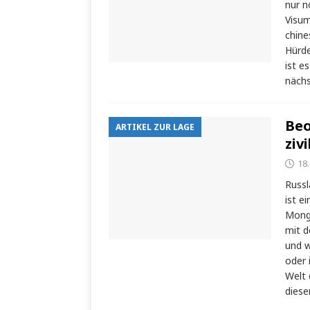
nur n
Visum
chine
Hürde
ist e
näch
Beo
ARTIKEL ZUR LAGE
ziv
18
Russl
ist e
Mongo
mit 
und w
oder 
Welt 
diese