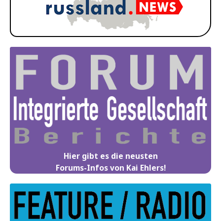
Hier gibt es die neusten
Forums-Infos von Kai Ehlers!