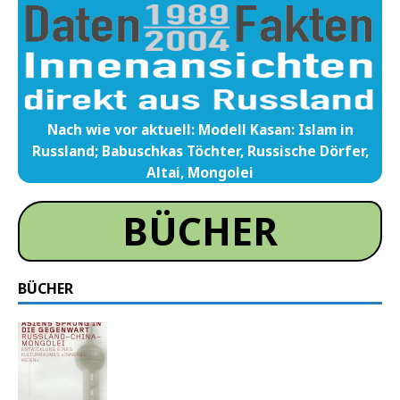
Nach wie vor aktuell: Modell Kasan: Islam in
Russland; Babuschkas Töchter, Russische Dörfer,
Altai, Mongolei
BÜCHER
BÜCHER