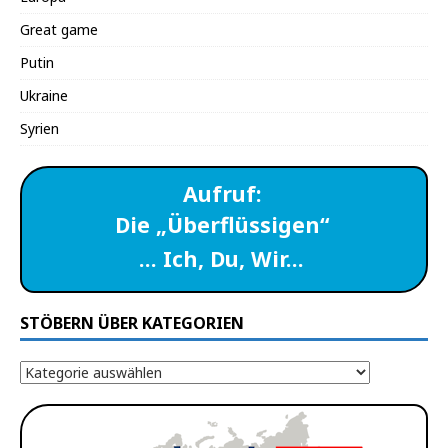
Great game
Putin
Ukraine
Syrien
Aufruf:
Die „Überflüssigen“
… Ich, Du, Wir…
STÖBERN ÜBER KATEGORIEN