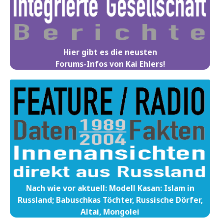
Hier gibt es die neusten
Forums-Infos von Kai Ehlers!
Nach wie vor aktuell: Modell Kasan: Islam in
Russland; Babuschkas Töchter, Russische Dörfer,
Altai, Mongolei