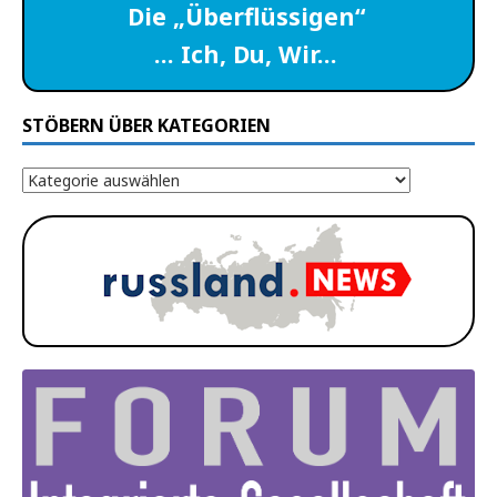
Die „Überflüssigen“
… Ich, Du, Wir…
STÖBERN ÜBER KATEGORIEN