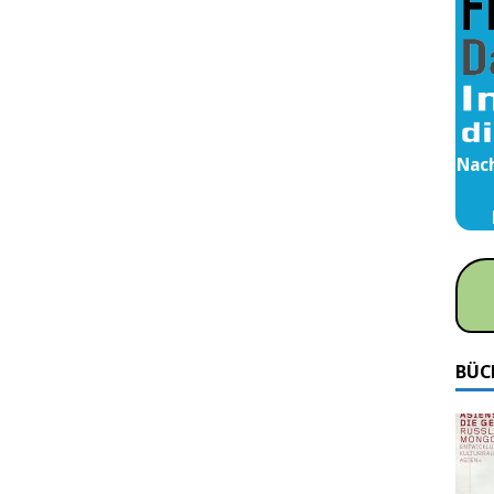
Nach
BÜC