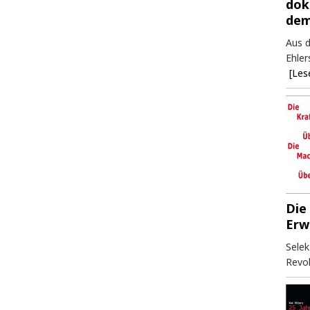
dok
dem
Aus d
Ehler
[Les
Die
Erw
Selek
Revol