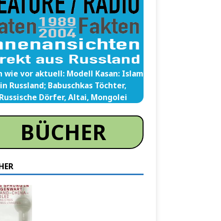
 wie vor aktuell: Modell Kasan: Islam
in Russland; Babuschkas Töchter,
Russische Dörfer, Altai, Mongolei
BÜCHER
HER