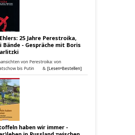
Ehlers: 25 Jahre Perestroika,
i Bände - Gespräche mit Boris
arlitzki
ansichten von Perestroika: von
atschow bis Putin &
[Lesen•Bestellen]
toffeln haben wir immer -
er)leben in Russland zwischen