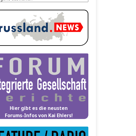
Hier gibt es die neusten
Forums-Infos von Kai Ehlers!