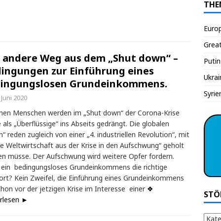
THE
Euro
Grea
 andere Weg aus dem „Shut down“ –
Putin
ingungen zur Einführung eines
Ukrai
ingungslosen Grundeinkommens.
Syrie
 Juni 2020
onen Menschen werden im „Shut down“ der Corona-Krise
 als „Überflüssige“ ins Abseits gedrängt. Die globalen
en“ reden zugleich von einer „4. industriellen Revolution“, mit
ie Weltwirtschaft aus der Krise in den Aufschwung“ geholt
n müsse. Der Aufschwung wird weitere Opfer fordern.
ein bedingungsloses Grundeinkommens die richtige
rt? Kein Zweifel, die Einführung eines Grundeinkommens
chon vor der jetzigen Krise im Interesse einer
❖
STÖ
rlesen ►