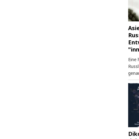
Asi
Rus
Ent
"in
Eine 
Russl
genau
Dik