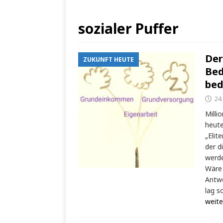
sozialer Puffer
Der
ZUKUNFT HEUTE
Bed
bed
24.
Milli
heute
„Elit
der d
werde
Wäre 
Antwo
lag s
weite