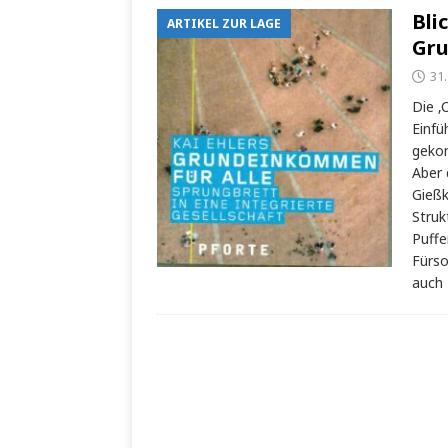
Bli
ARTIKEL ZUR LAGE
Gru
31
Die ‚
Einf
geko
Aber 
Gießk
Struk
Puffe
Fürso
auch 