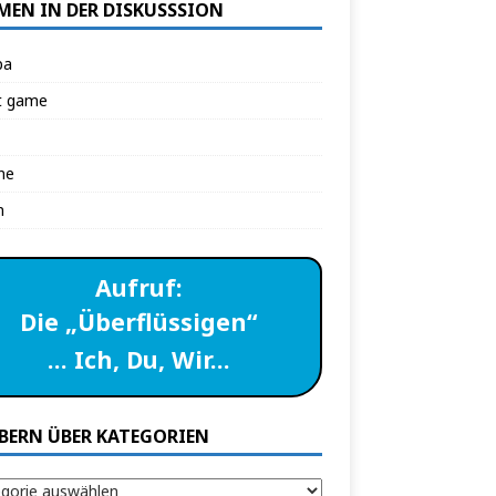
MEN IN DER DISKUSSSION
pa
t game
ne
n
Aufruf:
Die „Überflüssigen“
… Ich, Du, Wir…
BERN ÜBER KATEGORIEN