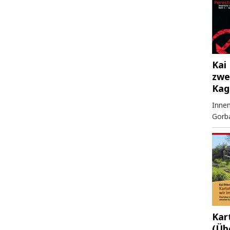
Kai 
zwe
Kag
Innen
Gorb
Kar
(Üb