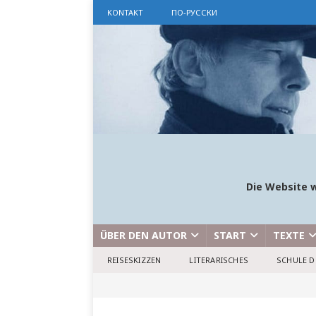
KONTAKT
ПО-РУССКИ
Die Website w
ÜBER DEN AUTOR
START
TEXTE
REISESKIZZEN
LITERARISCHES
SCHULE D