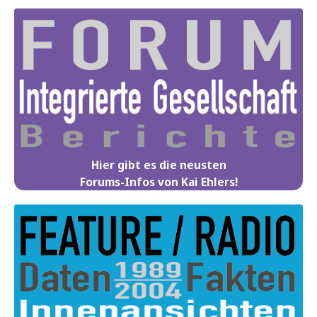
Hier gibt es die neusten
Forums-Infos von Kai Ehlers!