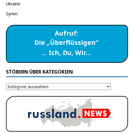
Ukraine
Syrien
Aufruf:
Die „Überflüssigen“
… Ich, Du, Wir…
STÖBERN ÜBER KATEGORIEN