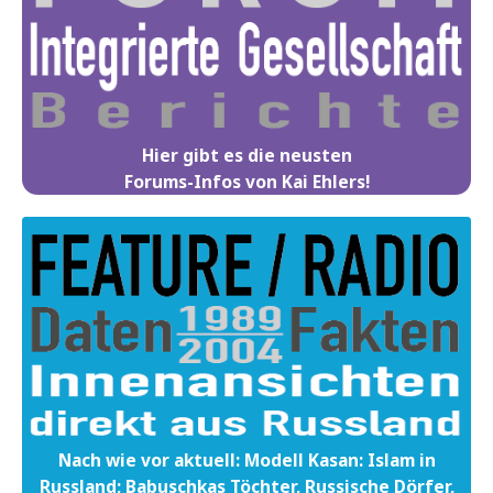
Hier gibt es die neusten
Forums-Infos von Kai Ehlers!
Nach wie vor aktuell: Modell Kasan: Islam in
Russland; Babuschkas Töchter, Russische Dörfer,