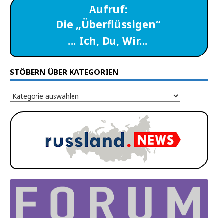
Aufruf:
Die „Überflüssigen“
… Ich, Du, Wir…
STÖBERN ÜBER KATEGORIEN