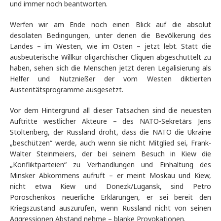
und immer noch beantworten.
Werfen wir am Ende noch einen Blick auf die absolut
desolaten Bedingungen, unter denen die Bevölkerung des
Landes – im Westen, wie im Osten – jetzt lebt. Statt die
ausbeuterische Willkür oligarchischer Cliquen abgeschüttelt zu
haben, sehen sich die Menschen jetzt deren Legalisierung als
Helfer und Nutznießer der vom Westen diktierten
Austeritätsprogramme ausgesetzt.
Vor dem Hintergrund all dieser Tatsachen sind die neuesten
Auftritte westlicher Akteure – des NATO-Sekretärs Jens
Stoltenberg, der Russland droht, dass die NATO die Ukraine
„beschützen“ werde, auch wenn sie nicht Mitglied sei, Frank-
Walter Steinmeiers, der bei seinem Besuch in Kiew die
„Konfliktparteien“ zu Verhandlungen und Einhaltung des
Minsker Abkommens aufruft – er meint Moskau und Kiew,
nicht etwa Kiew und Donezk/Lugansk, sind Petro
Poroschenkos neuerliche Erklärungen, er sei bereit den
Kriegszustand auszurufen, wenn Russland nicht von seinen
Aggressionen Abstand nehme – blanke Provokationen.