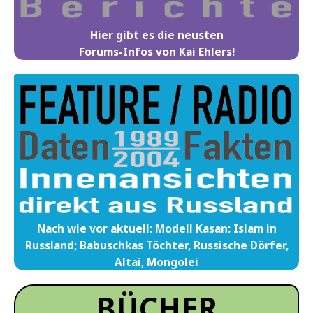
Hier gibt es die neusten
Forums-Infos von Kai Ehlers!
Nach wie vor aktuell: Modell Kasan: Islam in
Russland; Babuschkas Töchter, Russische Dörfer,
Altai, Mongolei
BÜCHER