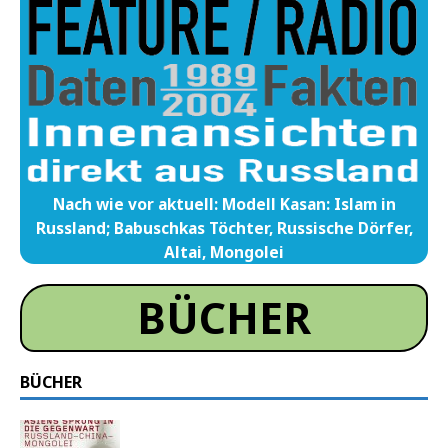
Nach wie vor aktuell: Modell Kasan: Islam in
Russland; Babuschkas Töchter, Russische Dörfer,
Altai, Mongolei
BÜCHER
BÜCHER