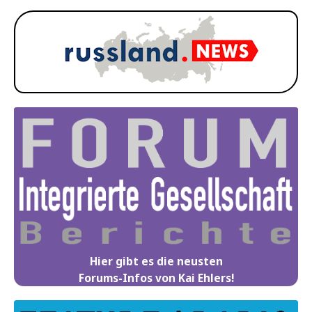
Hier gibt es die neusten
Forums-Infos von Kai Ehlers!