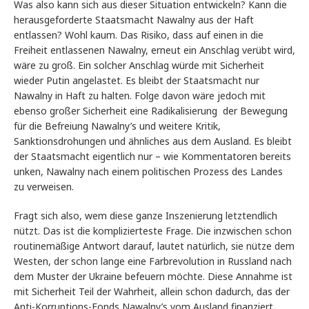
Was also kann sich aus dieser Situation entwickeln? Kann die
herausgeforderte Staatsmacht Nawalny aus der Haft
entlassen? Wohl kaum. Das Risiko, dass auf einen in die
Freiheit entlassenen Nawalny, erneut ein Anschlag verübt wird,
wäre zu groß. Ein solcher Anschlag würde mit Sicherheit
wieder Putin angelastet. Es bleibt der Staatsmacht nur
Nawalny in Haft zu halten. Folge davon wäre jedoch mit
ebenso großer Sicherheit eine Radikalisierung der Bewegung
für die Befreiung Nawalny’s und weitere Kritik,
Sanktionsdrohungen und ähnliches aus dem Ausland. Es bleibt
der Staatsmacht eigentlich nur – wie Kommentatoren bereits
unken, Nawalny nach einem politischen Prozess des Landes
zu verweisen.
Fragt sich also, wem diese ganze Inszenierung letztendlich
nützt. Das ist die komplizierteste Frage. Die inzwischen schon
routinemäßige Antwort darauf, lautet natürlich, sie nütze dem
Westen, der schon lange eine Farbrevolution in Russland nach
dem Muster der Ukraine befeuern möchte. Diese Annahme ist
mit Sicherheit Teil der Wahrheit, allein schon dadurch, das der
Anti-Korruptions-Fonds Nawalny’s vom Ausland finanziert