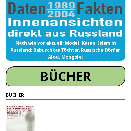
Nach wie vor aktuell: Modell Kasan: Islam in
Russland; Babuschkas Töchter, Russische Dörfer,
Altai, Mongolei
BÜCHER
BÜCHER