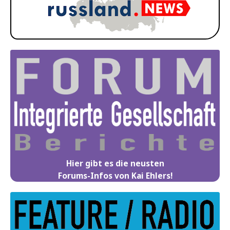
Hier gibt es die neusten
Forums-Infos von Kai Ehlers!