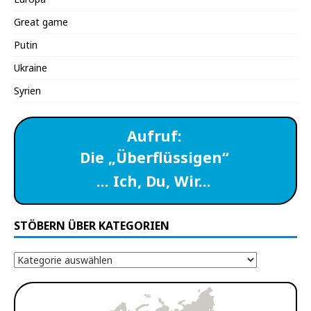
Great game
Putin
Ukraine
Syrien
Aufruf:
Die „Überflüssigen“
… Ich, Du, Wir…
STÖBERN ÜBER KATEGORIEN