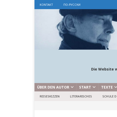
KONTAKT
ПО-РУССКИ
Die Website w
ÜBER DEN AUTOR
START
TEXTE
REISESKIZZEN
LITERARISCHES
SCHULE D