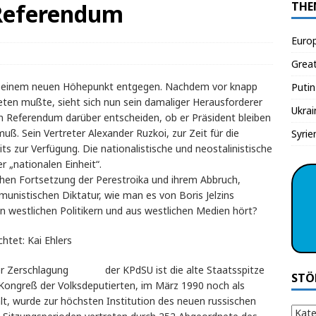
Referendum
THE
Euro
Grea
bt einem neuen Höhepunkt entgegen. Nachdem vor knapp
Putin
ten mußte, sieht sich nun sein damaliger Herausforderer
Ukrai
 ein Referendum darüber entscheiden, ob er Präsident bleiben
ß. Sein Vertreter Alexander Ruzkoi, zur Zeit für die
Syrie
its zur Verfügung. Die nationalistische und neostalinistische
r „nationalen Einheit“.
hen Fortsetzung der Perestroika und ihrem Abbruch,
nistischen Diktatur, wie man es von Boris Jelzins
n westlichen Politikern und aus westlichen Medien hört?
htet: Kai Ehlers
Mit der Zerschlagung der KPdSU ist die alte Staatsspitze
STÖ
er Kongreß der Volksdeputierten, im März 1990 noch als
t, wurde zur höchsten Institution des neuen russischen