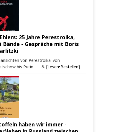
Ehlers: 25 Jahre Perestroika,
i Bände - Gespräche mit Boris
arlitzki
ansichten von Perestroika: von
atschow bis Putin &
[Lesen•Bestellen]
toffeln haben wir immer -
er)leben in Russland zwischen