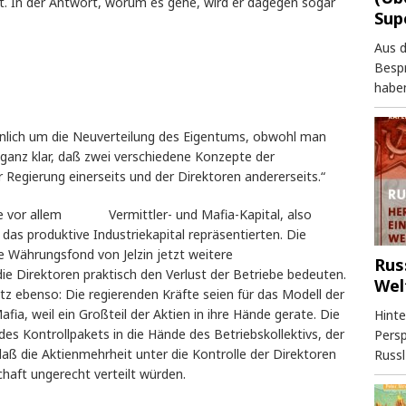
tt. In der Antwort, worum es gehe, wird er dagegen sogar
Sup
Aus 
Besp
haben
nlich um die Neuverteilung des Eigentums, obwohl man
t ganz klar, daß zwei verschiedene Konzepte der
r Regierung einerseits und der Direktoren andererseits.“
he vor allem Vermittler- und Mafia-Kapital, also
das produktive Industriekapital repräsentierten. Die
e Währungsfond von Jelzin jetzt weitere
Rus
ie Direktoren praktisch den Verlust der Betriebe bedeuten.
Wel
atz ebenso: Die regierenden Kräfte seien für das Modell der
afia, weil ein Großteil der Aktien in ihre Hände gerate. Die
Hinte
es Kontrollpakets in die Hände des Betriebskollektivs, der
Persp
 daß die Aktienmehrheit unter die Kontrolle der Direktoren
Russl
haft ungerecht verteilt würden.