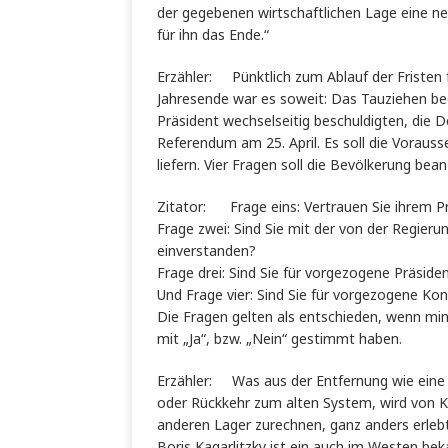
der gegebenen wirtschaftlichen Lage eine ne
für ihn das Ende.“
Erzähler: Pünktlich zum Ablauf der Fris
Jahresende war es soweit: Das Tauziehen be
Präsident wechselseitig beschuldigten, die D
Referendum am 25. April. Es soll die Voraus
liefern. Vier Fragen soll die Bevölkerung bea
Zitator: Frage eins: Vertrauen Sie ihrem P
Frage zwei: Sind Sie mit der von der Regieru
einverstanden?
Frage drei: Sind Sie für vorgezogene Präsid
Und Frage vier: Sind Sie für vorgezogene K
Die Fragen gelten als entschieden, wenn mi
mit „Ja“, bzw. „Nein“ gestimmt haben.
Erzähler: Was aus der Entfernung wie e
oder Rückkehr zum alten System, wird von K
anderen Lager zurechnen, ganz anders erlebt
Boris Kagarlitzky ist ein auch im Westen bek