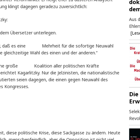
dok
ung klingt dagegen geradezu zuversichtlich:
dem
Aus d
zky:
Ehler
 dem Übersetzer unterlegen.
[Les
 sehr, daß es eine Mehrheit für die sofortige Neuwahl
ie gleichzeitige Wahl des einen und der anderen.“
 eine große Koalition aller politischen Kräfte
richtet Kagarlitzky. Nur die Jelzinisten, die nationalistische
utierten seien dagegen, die einen gegen Neuwahl des
es Kongresses.
Die
Erw
Selek
Revol
t, diese politische Krise, diese Sackgasse zu ändern. Heute
ich, menschenfeindlich, aber die Opposition ist nicht viel