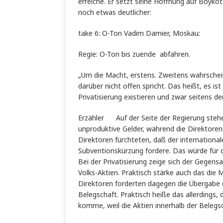
erreiche. Er setzt seine Hoffnung auf Boyko
noch etwas deutlicher:
take 6: O-Ton Vadim Damier, Moskau:
Regie: O-Ton bis zuende abfahren.
„Um die Macht, erstens. Zweitens wahrschei
darüber nicht offen spricht. Das heißt, es is
Privatisierung existieren und zwar seitens de
Erzähler Auf der Seite der Regierung ste
unproduktive Gelder, während die Direktoren 
Direktoren fürchteten, daß der international
Subventionskürzung fordere. Das würde für d
Bei der Privatisierung zeige sich der Gegens
Volks-Aktien. Praktisch stärke auch das die M
Direktoren forderten dagegen die Übergabe d
Belegschaft. Praktisch heiße das allerdings,
komme, weil die Aktien innerhalb der Belegsc