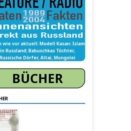
 wie vor aktuell: Modell Kasan: Islam
in Russland; Babuschkas Töchter,
Russische Dörfer, Altai, Mongolei
BÜCHER
HER