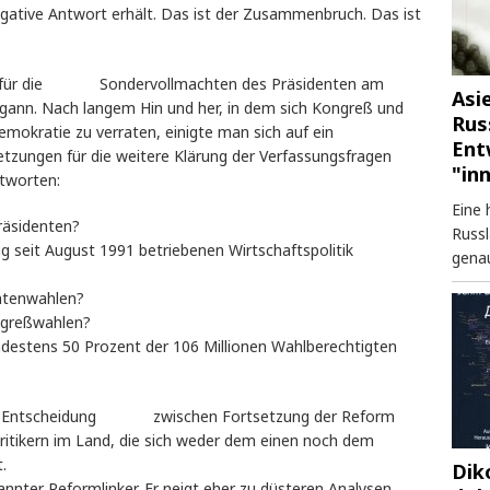
gative Antwort erhält. Das ist der Zusammenbruch. Das ist
ten für die Sondervollmachten des Präsidenten am
Asi
gann. Nach langem Hin und her, in dem sich Kongreß und
Rus
emokratie zu verraten, einigte man sich auf ein
Ent
setzungen für die weitere Klärung der Verfassungsfragen
"in
ntworten:
Eine 
räsidenten?
Russl
ng seit August 1991 betriebenen Wirtschaftspolitik
genau
entenwahlen?
ongreßwahlen?
ndestens 50 Prozent der 106 Millionen Wahlberechtigten
ine Entscheidung zwischen Fortsetzung der Reform
ritikern im Land, die sich weder dem einen noch dem
.
Dik
annter Reformlinker. Er neigt eher zu düsteren Analysen.