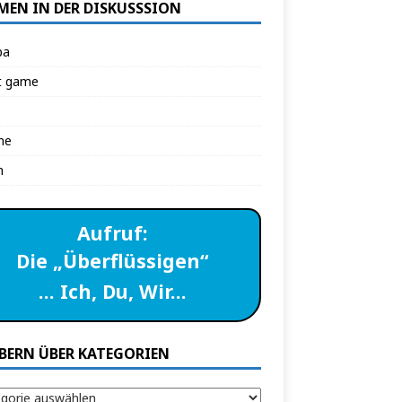
MEN IN DER DISKUSSSION
pa
t game
ne
n
Aufruf:
Die „Überflüssigen“
… Ich, Du, Wir…
BERN ÜBER KATEGORIEN