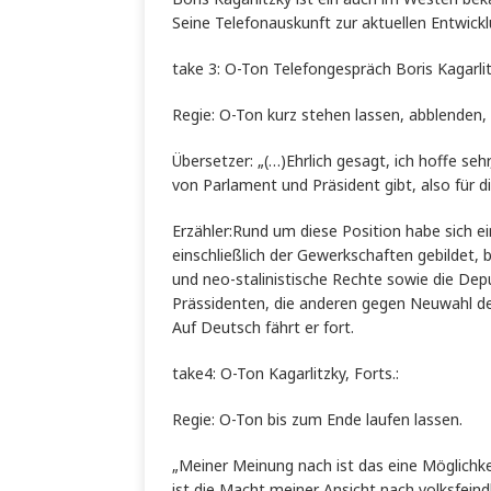
Seine Telefonauskunft zur aktuellen Entwickl
take 3: O-Ton Telefongespräch Boris Kagarlit
Regie: O-Ton kurz stehen lassen, abblenden,
Übersetzer: „(…)Ehrlich gesagt, ich hoffe
von Parlament und Präsident gibt, also für d
Erzähler:Rund um diese Position habe sich
einschließlich der Gewerkschaften gebildet, be
und neo-stalinistische Rechte sowie die Dep
Prässidenten, die anderen gegen Neuwahl d
Auf Deutsch fährt er fort.
take4: O-Ton Kagarlitzky, Forts.:
Regie: O-Ton bis zum Ende laufen lassen.
„Meiner Meinung nach ist das eine Möglichkei
ist die Macht meiner Ansicht nach volksfeindl