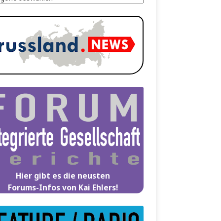
Hier gibt es die neusten
Forums-Infos von Kai Ehlers!