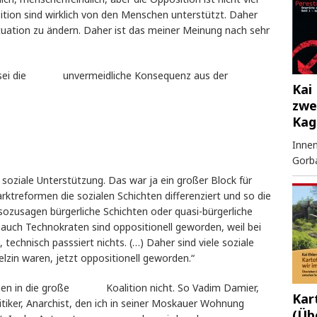
tion sind wirklich von den Menschen unterstützt. Daher
ituation zu ändern. Daher ist das meiner Meinung nach sehr
y, sei die unvermeidliche Konsequenz aus der
Kai 
zwe
Kag
Innen
Gorb
ne soziale Unterstützung. Das war ja ein großer Block für
treformen die sozialen Schichten differenziert und so die
, sozusagen bürgerliche Schichten oder quasi-bürgerliche
 auch Technokraten sind oppositionell geworden, weil bei
technisch passsiert nichts. (…) Daher sind viele soziale
elzin waren, jetzt oppositionell geworden.“
nungen in die große Koalition nicht. So Vadim Damier,
Kar
olitiker, Anarchist, den ich in seiner Moskauer Wohnung
(Üb