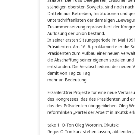
Staates. Die 1086 Delegierten, zwischen de
ständigen obersten Sowjets, sind noch nac
Dritteln aus Betrieben, Institutionen und ges
Unterschriftenlisten der damaligen „Bewegu
Zusammensetzung repräsentiert der Kongreß d
Auflösung der Union bestand.
In seiner ersten Sitzungsperiode im Mai 199
Präsidenten. Am 16. 6. proklamierte er die 
Präsidenten zum Aufbau einer neuen Verwalt
die Abschaffung seiner eigenen sozialen und p
entstanden. Die Verabschiedung der neuen 
damit von Tag zu Tag
mehr an Bedeutung.
Erzähler:Drei Projekte für eine neue Verf
des Kongresses, das des Präsidenten und 
das des Präsidenten übriggeblieben. Oleg W
reformlinken „Partei der Arbeit“ in Irkutsk erk
take 1: O-Ton Oleg Woronin, Irkutsk:
Regie: O-Ton kurz stehen lassen, abblenden,