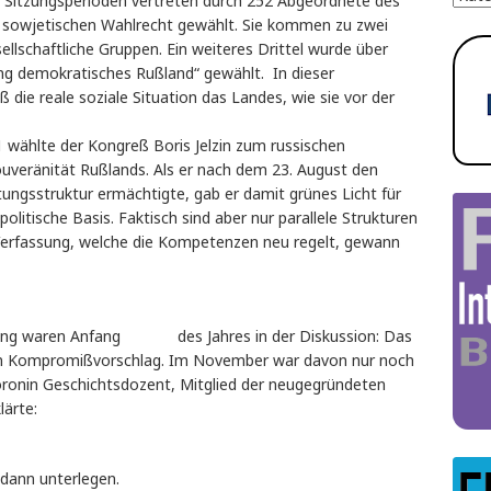
n Sitzungsperioden vertreten durch 252 Abgeordnete des
h sowjetischen Wahlrecht gewählt. Sie kommen zu zwei
ellschaftliche Gruppen. Ein weiteres Drittel wurde über
ng demokratisches Rußland“ gewählt. In dieser
ie reale soziale Situation das Landes, wie sie vor der
1 wählte der Kongreß Boris Jelzin zum russischen
Souveränität Rußlands. Als er nach dem 23. August den
ungsstruktur ermächtigte, gab er damit grünes Licht für
olitische Basis. Faktisch sind aber nur parallele Strukturen
Verfassung, welche die Kompetenzen neu regelt, gewann
assung waren Anfang des Jahres in der Diskussion: Das
ein Kompromißvorschlag. Im November war davon nur noch
oronin Geschichtsdozent, Mitglied der neugegründeten
lärte:
 dann unterlegen.