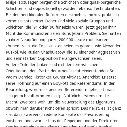
einige, sozusagen bürgerliche Schichten oder quasi-bürgerliche
Schichten sind oppositionell geworden, ebenso Technokraten.
Bei den neo-liberalen Reformen geschieht ja nichts, praktisch
kommt nichts voran. Daher sind viele soziale Gruppen und
Schichten, die `91 oder `90 für Jelzin waren, jetzt gegen ihn.“
Nicht die Kommunisten seien Boris Jelzins Problem. Sie hätten
zu ihrer Neugründung ganze 200.000 Leute mobilisieren
können. Nein, die Ex-Jelzinisten seien es gerade, wie Alexander
Ruzkoi, wie Ruslan Chasbulatow, die zu einer sehr aggressiven
und sehr starken Opposition herangewachsen seien.
Andere Teile der Linken sind mit der zentristischen
Orientierung der „Partei der Arbeit“ nicht einverstanden. So
Vadim Damier, Historiker, Grüner Aktivist, Anarchist. Er setzt
seine Hoffnung auf einen Boykott des Referendums. In der
Beurteilung, worum es bei dem Referendum gehe, ist man
sich jedoch vollkommen einig: „Natürlich erstens um die
Macht. Zweitens wohl um die Neuverteilung des Eigentums,
obwohl man darüber nicht offen spricht. Das heißt, es ist ganz
klar, dass zwei verschiedene Konzepte der Privatisierung
existieren und zwar seitens der Regierung und der Direktoren.
Das ist zum einen vor allem Vermittler- und Mafia-Kapital,