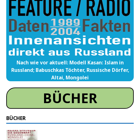
Nach wie vor aktuell: Modell Kasan: Islam in
Russland; Babuschkas Töchter, Russische Dörfer,
Altai, Mongolei
BÜCHER
BÜCHER