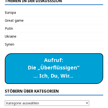
THEMEN IN DER DISKUSSSION
Europa
Great game
Putin
Ukraine
Syrien
Aufruf:
Die „Überflüssigen“
… Ich, Du, Wir…
STÖBERN ÜBER KATEGORIEN