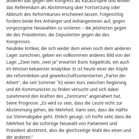
anderen das gegen den Kongress als Katastrophe und wollen
das Referendum als Abstimmung über Fortsetzung oder
Abbruch des Reformkurses erscheinen lassen. Folgerichtig
fordern beide ihre Anhänger und Anhängerinnen auf, gegen
vorgezogene Neuwahlen zu votieren – die Jelzinisten gegen
die des Präsidenten, die Deputierten gegen die des
Kongresses.
Neulinke Kritiker, die sich weder dem einen noch dem anderen
Lager zurechnen, geben ein vollkommen anderes Bild von der
Lage: „Zwei nein, zwei Ja“ erwartet Boris Kagarlitzki, ein auch
im Westen bekannter Analytiker. Er ist heute einer der Köpfe
der reformlinken und gewerkschaftsorientierten „Partei der
Arbeit“, die seit Sommer `92 einen Kurs zwischen Regierung
und Alt-Kommunisten zu finden versucht und sich dabei
zunehmend den Kräften des „Zentrums“ angenähert hat.
Seine Prognose: „Es wird so sein, dass die Leute nicht zur
Abstimmung gehen, die Mehrheit. Kann sein, dass die Hälfte
zur Stimmabgabe geht. Ehrlich gesagt, ich hoffe sehr, dass die
Mehrheit für die sofortige Neuwahl von Parlament und
Präsident abstimmt, also die gleichzeitige Wahl des einen und
der anderen.“