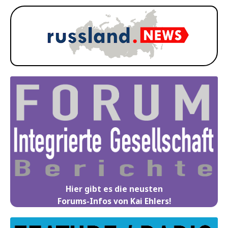
Hier gibt es die neusten
Forums-Infos von Kai Ehlers!