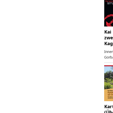
Kai 
zwe
Kag
Innen
Gorb
Kar
(Üb