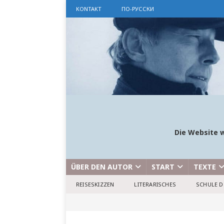
KONTAKT
ПО-РУССКИ
Die Website w
ÜBER DEN AUTOR
START
TEXTE
REISESKIZZEN
LITERARISCHES
SCHULE D