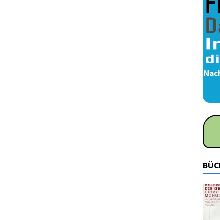
Nach
BÜC