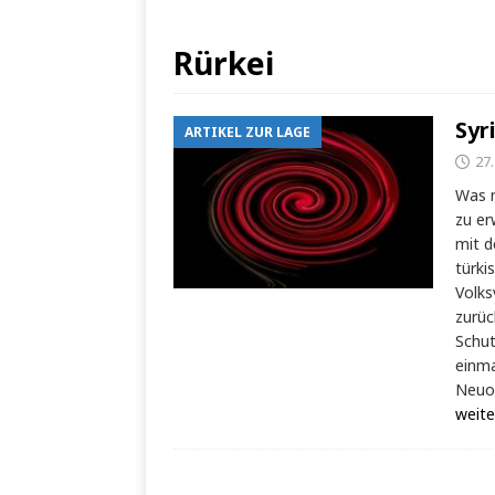
Rürkei
Syr
ARTIKEL ZUR LAGE
27
Was 
zu er
mit d
türki
Volks
zurüc
Schut
einma
Neuo
weite