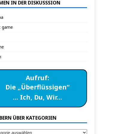
MEN IN DER DISKUSSSION
pa
t game
ne
n
Aufruf:
Die „Überflüssigen“
… Ich, Du, Wir…
BERN ÜBER KATEGORIEN