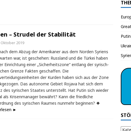
THE
Euro
Grea
ien – Strudel der Stabilität
Putin
. Oktober 2019
Ukrai
nach dem Abzug der Amerikaner aus dem Norden Syriens
Syrie
warten war, ist geschehen: Russland und die Türkei haben
er Einrichtung einer „Sicherheitszone“ entlang der syrisch-
schen Grenze Fakten geschaffen. Die
verteidungseinheiten der Kurden haben sich aus der Zone
kgezogen. Das autonome Gebiet Rojava hat sich dem
z des syrischen Staates unterstellt. Hat Putin sich wieder
l als Krisenmanager bewährt? Kann die friedliche
rdnung des syrischen Raumes nunmehr beginnen?
❖
rlesen ►
STÖ