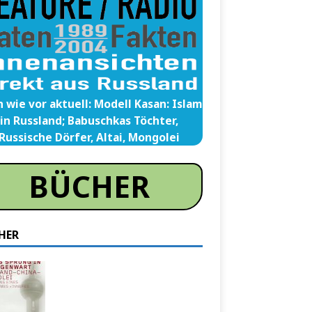
 wie vor aktuell: Modell Kasan: Islam
in Russland; Babuschkas Töchter,
Russische Dörfer, Altai, Mongolei
BÜCHER
HER