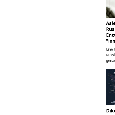
Asi
Rus
Ent
"in
Eine 
Russl
genau
Dik