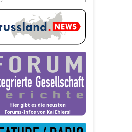
Hier gibt es die neusten
Forums-Infos von Kai Ehlers!