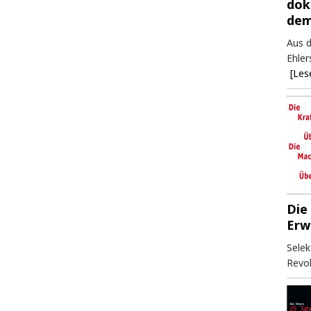
dok
dem
Aus d
Ehler
[Les
Die
Erw
Selek
Revol