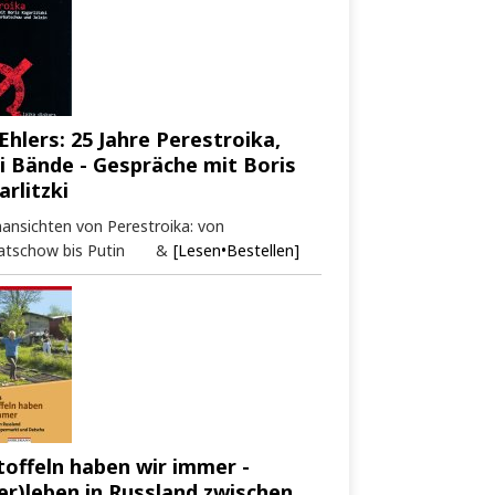
Ehlers: 25 Jahre Perestroika,
i Bände - Gespräche mit Boris
arlitzki
ansichten von Perestroika: von
atschow bis Putin &
[Lesen•Bestellen]
toffeln haben wir immer -
er)leben in Russland zwischen