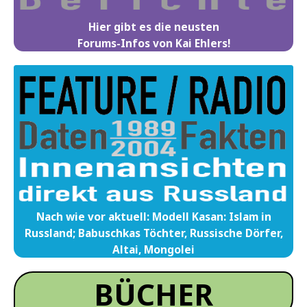
Hier gibt es die neusten
Forums-Infos von Kai Ehlers!
Nach wie vor aktuell: Modell Kasan: Islam in
Russland; Babuschkas Töchter, Russische Dörfer,
Altai, Mongolei
BÜCHER