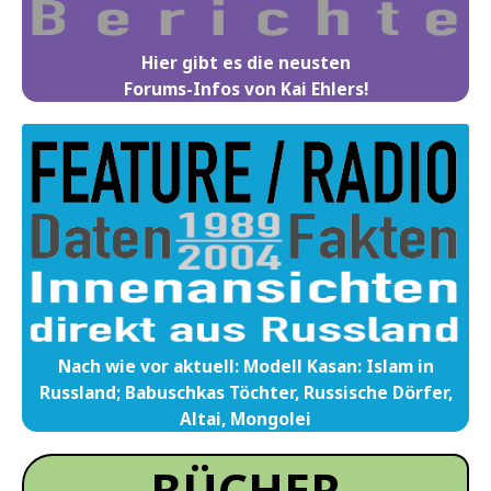
Hier gibt es die neusten
Forums-Infos von Kai Ehlers!
Nach wie vor aktuell: Modell Kasan: Islam in
Russland; Babuschkas Töchter, Russische Dörfer,
Altai, Mongolei
BÜCHER