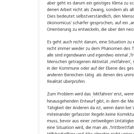
aber geht es darum ein geistiges Klima zu sc
denen Arbeit nicht als Zwang, sondern als al
Dies bedeutet selbstverständlich, den Mens
ökonomicus‘ schärfer gesprochen, auf ein ‚an
Orientierung zu entwickeln, die über den ne
Es geht auch nicht darum, eine Situation zu e
nicht immer wieder zu dem Phänomen des Tri
alle sind irgendwann und irgendwo einmal ‚Tri
Menschen getragenen Aktivität ‚mitfahren‘, se
in der Kommune oder auf der Ebene des gesam
anderen Bereichen tätig als denen des unmi
Realität überprüfen.
Zum Problem wird das
Mitfahren‘ erst, wen
‚
hinausgehenden Entwurf gibt, in dem die Me
Tätigkeit der Anderen da ist, wenn dann bei
miteinander gefasster Regeln keine Korrekt
muss, bevor aus einer zeitweiligen Untätigke
eine Situation wird, die man als ‚Trittbrettfa
Hilfsbedürftige und Alte ohnehin nicht unter 