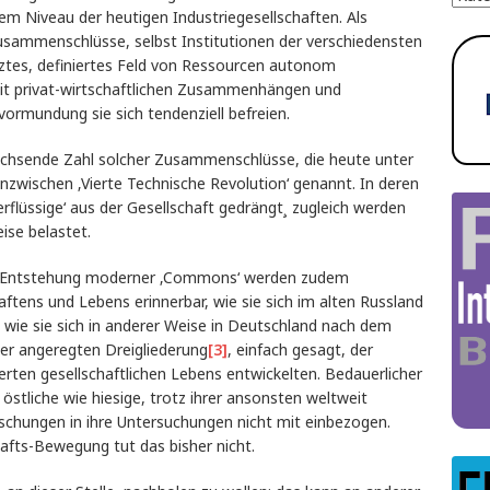
m Niveau der heutigen Industriegesellschaften. Als
sammenschlüsse, selbst Institutionen der verschiedensten
enztes, definiertes Feld von Ressourcen autonom
mit privat-wirtschaftlichen Zusammenhängen und
vormundung sie sich tendenziell befreien.
wachsende Zahl solcher Zusammenschlüsse, die heute unter
zwischen ‚Vierte Technische Revolution‘ genannt. In deren
lüssige‘ aus der Gesellschaft gedrängt¸ zugleich werden
ise belastet.
en Entstehung moderner ‚Commons‘ werden zudem
ftens und Lebens erinnerbar, wie sie sich im alten Russland
, wie sie sich in anderer Weise in Deutschland nach dem
ner angeregten Dreigliederung
[3]
, einfach gesagt, der
rten gesellschaftlichen Lebens entwickelten. Bedauerlicher
stliche wie hiesige, trotz ihrer ansonsten weltweit
rschungen in ihre Untersuchungen nicht mit einbezogen.
fts-Bewegung tut das bisher nicht.