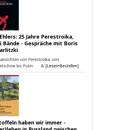
Ehlers: 25 Jahre Perestroika,
i Bände - Gespräche mit Boris
arlitzki
ansichten von Perestroika: von
atschow bis Putin &
[Lesen•Bestellen]
toffeln haben wir immer -
er)leben in Russland zwischen