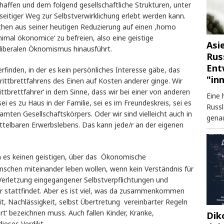
haffen und dem folgend gesellschaftliche Strukturen, unter
lseitiger Weg zur Selbstverwirklichung erlebt werden kann.
chen aus seiner heutigen Reduzierung auf einen ‚homo
imal ökonomice‘ zu befreien, also eine geistige
Asi
oliberalen Öknomismus hinausführt.
Rus
Ent
rfinden, in der es kein persönliches Interesse gäbe, das
"in
ttbrettfahrens des Einen auf Kosten anderer ginge. Wir
ttbrettfahrer‘ in dem Sinne, dass wir bei einer von anderen
Eine 
i es zu Haus in der Familie, sei es im Freundeskreis, sei es
Russl
ten Gesellschaftskörpers. Oder wir sind vielleicht auch in
genau
ttelbaren Erwerbslebens. Das kann jede/r an der eigenen
n es keinen geistigen, über das Ökonomische
nschen miteinander leben wollen, wenn kein Verständnis für
 Verletzung eingegangener Selbstverpflichtungen und
ur stattfindet. Aber es ist viel, was da zusammenkommen
it, Nachlässigkeit, selbst Übertretung vereinbarter Regeln
hrt‘ bezeichnen muss. Auch fallen Kinder, Kranke,
Dik
dieses Verdikt.