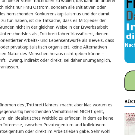
an dieser Stelle nachholen zu wollen; das kann an anderer
h nicht nur Frau Ostrom, sondern alle Initiativen oder
des herrschenden Konkurrenzkapitalismus und der damit
u tun haben, ist die Tatsache, dass es Mitglieder der
Gründen nicht in der gleichen Weise in der Erwerbsarbeit
terschiedslos als ‚Trittbrettfahrer‘ klassifiziert, dienen
ientierter Arbeits- und Lebensentwürfe als Beweis, dass
Nach
er privatkapitalistisch organisiert, keine Alternativen
tischen Natur des Menschen heraus nicht geben könne –
ft. Zwang, indirekt oder direkt, sei daher unumgänglich,
ranlassen.
BÜC
änomen des ‚Trittbrettfahrers‘ macht aber klar, worum es
n gegenwärtig herrschenden Verhältnissen NICHT geht,
um, ein idealistisches Weltbild zu erfinden, in dem es keine
m Interesse, zwischen Privateigentum und kollektivem
tseigentum oder direkt im Arbeitsleben gäbe. Sehr wohl