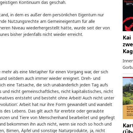
n geistigen Kontinuum das geschah.
stand, in dem es außer dem persönlichen Eigentum nur
hende Nutzungsrechte am Gemeineigentum für alle
ren Niveau wiederhergestellt hätte, wurde seit der von
es bisher jedenfalls nicht wieder erreicht.
Kai 
zwe
Kag
Innen
Gorb
e mehr als eine Metapher für einen Vorgang war, der sich
t und seitdem auch immer wieder ereignet. Dreh- und
ich eine Tatsache, die sich unabänderlich jeden Tag aufs
 und nicht gemeinschaftliches, nicht kapitalistisches, nicht
rnatives entsteht und besteht ohne Arbeit! Auch nicht unter
evolution‘. Arbeit hat nur ihre Form gewandelt und wandelt
sis des Lebens. Das gilt auch für ererbte oder geraubte
anzen und Tiere von Menschenhand bearbeitet und gepflegt
 und bekommen ihn auch nicht, wenn sie noch so hoch und
Kar
, Birnen, Äpfel und sonstige Naturprodukte, ja, nicht
(Üb