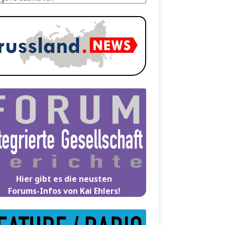
Hier gibt es die neusten
Forums-Infos von Kai Ehlers!