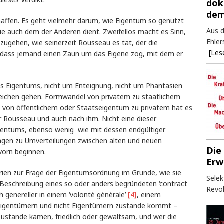
dok
dem
affen. Es geht vielmehr darum, wie Eigentum so genutzt
Aus d
e auch dem der Anderen dient. Zweifellos macht es Sinn,
Ehler
ugehen, wie seinerzeit Rousseau es tat, der die
[Les
 dass jemand einen Zaun um das Eigene zog, mit dem er
s Eigentums, nicht um Enteignung, nicht um Phantasien
leichen gehen. Formwandel von privatem zu staatlichem
 von öffentlichem oder Staatseigentum zu privatem hat es
r Rousseau und auch nach ihm. Nicht eine dieser
entums, ebenso wenig wie mit dessen endgültiger
ungen zu Umverteilungen zwischen alten und neuen
Die
vorn beginnen.
Erw
rien zur Frage der Eigentumsordnung im Grunde, wie sie
Selek
 Beschreibung eines so oder anders begründeten ‘contract
Revol
ch genereller in einem ‘volonté générale’
[4]
, einem
en Eigentümern und nicht Eigentümern zustande kommt –
 zustande kamen, friedlich oder gewaltsam, und wer die