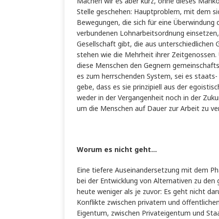
Machen wir es aber kurz, ohne dieses Manko 
Stelle geschehen: Hauptproblem, mit dem sic
Bewegungen, die sich für eine Überwindung 
verbundenen Lohnarbeitsordnung einsetzen, z
Gesellschaft gibt, die aus unterschiedlichen 
stehen wie die Mehrheit ihrer Zeitgenossen. Un
diese Menschen den Gegnern gemeinschaftsor
es zum herrschenden System, sei es staats- od
gebe, dass es sie prinzipiell aus der egois
weder in der Vergangenheit noch in der Zukun
um die Menschen auf Dauer zur Arbeit zu ve
Worum es nicht geht…
Eine tiefere Auseinandersetzung mit dem Ph
bei der Entwicklung von Alternativen zu de
heute weniger als je zuvor: Es geht nicht dar
Konflikte zwischen privatem und öffentliche
Eigentum, zwischen Privateigentum und Staa