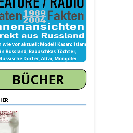
 wie vor aktuell: Modell Kasan: Islam
in Russland; Babuschkas Töchter,
Russische Dörfer, Altai, Mongolei
BÜCHER
HER