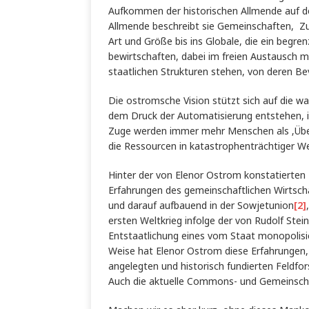
Aufkommen der historischen Allmende auf de
Allmende beschreibt sie Gemeinschaften, Zu
Art und Größe bis ins Globale, die ein begr
bewirtschaften, dabei im freien Austausch 
staatlichen Strukturen stehen, von deren Be
Die ostromsche Vision stützt sich auf die 
dem Druck der Automatisierung entstehen, in
Zuge werden immer mehr Menschen als ‚Überf
die Ressourcen in katastrophenträchtiger We
Hinter der von Elenor Ostrom konstatiert
Erfahrungen des gemeinschaftlichen Wirtscha
und darauf aufbauend in der Sowjetunion
[2]
ersten Weltkrieg infolge der von Rudolf Stei
Entstaatlichung eines vom Staat monopolisie
Weise hat Elenor Ostrom diese Erfahrungen, ö
angelegten und historisch fundierten Feldfo
Auch die aktuelle Commons- und Gemeinscha