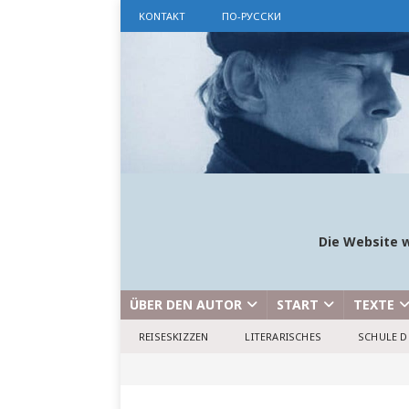
KONTAKT
ПО-РУССКИ
Die Website w
ÜBER DEN AUTOR
START
TEXTE
REISESKIZZEN
LITERARISCHES
SCHULE D