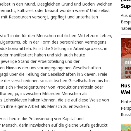
elbst in den Mund. Desgleichen Grund und Boden: welchen
Sup
 gemacht, kultiviert oder bebaut worden wären? Und selbst
Aus 
 mit Ressourcen versorgt, gepflegt und unterhalten
Besp
haben
rstoff in die für den Menschen nützlichen Mittel zum Leben,
len Eigentums, ob in der Form des persönlichen Vermögens
uktionsmitteln. Es ist die Stellung im Arbeitsprozess, in
eder manifestiert haben und sich auch heute
 jeweilige Stand der Arbeitsteilung und der
schen Niveaus der uns vorangegangenen Gesellschaften
agd über die Teilung der Gesellschaften in Sklaven, Freie
e der verschiedenen sozialistischen Gesellschaften bis hin
Rus
en sich Privateigentümer von Produktionsmitteln oder
Wel
lionen, ja, inzwischen Milliarden Menschen als
als Lohnsklaven halten können, die sie auf diese Weise von
Hinte
rch ihre eigene Arbeit als Mensch zu entwickeln.
Persp
Russl
r ist heute die Polarisierung von Kapital und
r Mensch, darin inzwischen auf die gleiche Stufe gedrückt