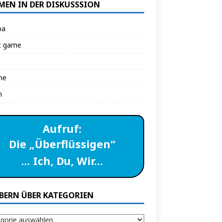
MEN IN DER DISKUSSSION
pa
t game
ne
n
Aufruf:
Die „Überflüssigen“
… Ich, Du, Wir…
BERN ÜBER KATEGORIEN