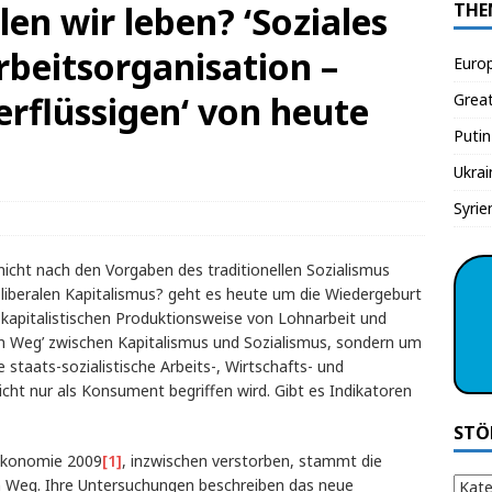
len wir leben? ‘Soziales
THE
Arbeitsorganisation –
Euro
erflüssigen‘ von heute
Grea
Putin
Ukrai
Syrie
nicht nach den Vorgaben des traditionellen Sozialismus
-liberalen Kapitalismus? geht es heute um die Wiedergeburt
n kapitalistischen Produktionsweise von Lohnarbeit und
ten Weg’ zwischen Kapitalismus und Sozialismus, sondern um
ie staats-sozialistische Arbeits-, Wirtschafts- und
cht nur als Konsument begriffen wird. Gibt es Indikatoren
STÖ
 Ökonomie 2009
[1]
, inzwischen verstorben, stammt die
en Weg. Ihre Untersuchungen beschreiben das neue