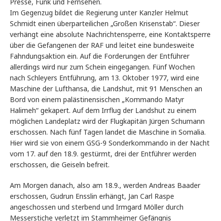
Presse, Funk und Fernsehen.
Im Gegenzug bildet die Regierung unter Kanzler Helmut
Schmidt einen überparteilichen „Großen Krisenstab“. Dieser
verhängt eine absolute Nachrichtensperre, eine Kontaktsperre
über die Gefangenen der RAF und leitet eine bundesweite
Fahndungsaktion ein. Auf die Forderungen der Entführer
allerdings wird nur zum Schein eingegangen. Fünf Wochen
nach Schleyers Entführung, am 13. Oktober 1977, wird eine
Maschine der Lufthansa, die Landshut, mit 91 Menschen an
Bord von einem palästinensischen „Kommando Matyr
Halimeh“ gekapert. Auf dem Irrflug der Landshut zu einem
möglichen Landeplatz wird der Flugkapitän Jürgen Schumann
erschossen. Nach fünf Tagen landet die Maschine in Somalia.
Hier wird sie von einem GSG-9 Sonderkommando in der Nacht
vom 17. auf den 18.9. gestürmt, drei der Entführer werden
erschossen, die Geiseln befreit.
Am Morgen danach, also am 18.9., werden Andreas Baader
erschossen, Gudrun Ensslin erhängt, Jan Carl Raspe
angeschossen und sterbend und Irmgard Möller durch
Messerstiche verletzt im Stammheimer Gefängnis