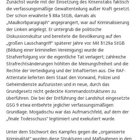
Zunächst wurde mit der Einsetzung des Krisenstabs faktisch
die verfassungsmäßige Gewaltenteilung außer Kraft gesetzt.
Der schon erwähnte § 88a StGB, damals als
„Maulkorbparagraph“ angeprangert, war auf Kriminalisierung
der Linken angelegt. Er untergrub die politische
Diskussionskultur und bereitete die Bevölkerung auf den
„großen Lauschangriff“ späterer Jahre vor. Mit §129a StGB
(Bildung einer kriminellen Vereinigung) wurde die
Strafverfolgung vor die eigentliche Tat verlagert; zahlreiche
Strafrechtsänderungen höhlten die Meinungsfreiheit und die
Rechte der Verteidigung und der Inhaftierten aus. Die RAF-
Attentate lieferten dem Staat den Vorwand, Polizei und
Geheimdienste aufzurüsten und in neue, durch das
Grundgesetz nicht gedeckte Kommandostrukturen zu
überführen. Die bei der Entführung der Landshut eingesetzte
GSG 9 etwa entbehrte jeglicher verfassungsmäßigen
Grundlage. Mogadischu war das Aufmarschfeld, auf dem der
„finale Todesschuss“ legitimiert und exekutiert wurde.
Unter dem Stichwort des Kampfes gegen die „organisierte
Kriminalität“ wurden diese Strukturen und Maßnahmen in den