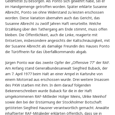
Geldmittel zu besorgen. Als Ponto sich gewehrt habe, sei er
im Handgemenge getroffen worden. Später erklärte Susanne
Albrecht, Ponto sei ohne Widerstand zu leisten erschossen
worden. Diese Variation übernahm auch das Gericht, das
Susanne Albrecht zu zwölf Jahren Haft verurteilte. Welche
Erzählung über den Tathergang am Ende stimmt, muss offen
bleiben. Die Öffentlichkeit, auch die Linke, reagierte mit
Entsetzen, insbesondere angesichts der Kaltschnäuzigkeit, mit
der Susanne Albrecht als damalige Freundin des Hauses Ponto
die Türöffnerin für das Überfallkommando abgab.
Jürgen Ponto war das zweite Opfer der „Offensive 77“ der RAF.
Am Anfang stand Generalbundesanwalt Siegfried Buback, der
am 7. April 1977 beim Halt an einer Ampel in Karlsruhe von
einem Motorrad aus erschossen wurde. Drei weitere Insassen
des PKW starben mit ihm. In dem darauf folgenden
Bekennerschreiben wurde Buback für die in der Haft
umgekommenen RAF-Mitlieder Holger Meins, Ulrike Meinhof
sowie den bei der Erstürmung der Stockholmer Botschaft
getöteten Siegfried Hausner verantwortlich gemacht. Anwälte
inhaftierter RAF-Mitglieder erklärten öffentlich, dass sie in