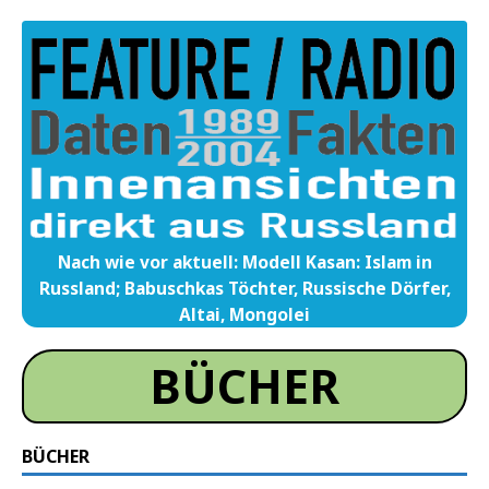
Nach wie vor aktuell: Modell Kasan: Islam in
Russland; Babuschkas Töchter, Russische Dörfer,
Altai, Mongolei
BÜCHER
BÜCHER