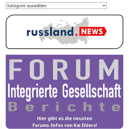
Hier gibt es die neusten
Forums-Infos von Kai Ehlers!