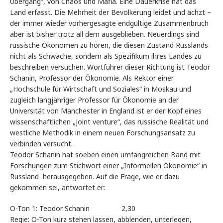
Übergang“, von Chaos und Mafia. Eine Dauerkrise hat das
Land erfasst. Die Mehrheit der Bevölkerung leidet und ächzt –
der immer wieder vorhergesagte endgültige Zusammenbruch
aber ist bisher trotz all dem ausgeblieben. Neuerdings sind
russische Ökonomen zu hören, die diesen Zustand Russlands
nicht als Schwäche, sondern als Spezifikum ihres Landes zu
beschreiben versuchen. Wortführer dieser Richtung ist Teodor
Schanin, Professor der Ökonomie. Als Rektor einer
„Hochschule für Wirtschaft und Soziales“ in Moskau und
zugleich langjähriger Professor für Ökonomie an der
Universität von Manchester in England ist er der Kopf eines
wissenschaftlichen „joint venture“, das russische Realität und
westliche Methodik in einem neuen Forschungsansatz zu
verbinden versucht.
Teodor Schanin hat soeben einen umfangreichen Band mit
Forschungen zum Stichwort einer „Informellen Ökonomie“ in
Russland herausgegeben. Auf die Frage, wie er dazu
gekommen sei, antwortet er:
O-Ton 1: Teodor Schanin 2,30
Regie: O-Ton kurz stehen lassen, abblenden, unterlegen,