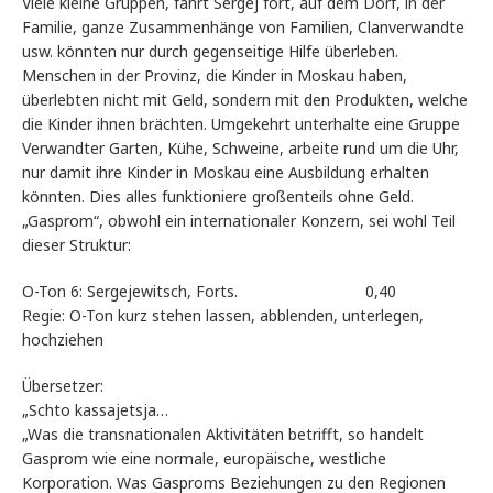
Viele kleine Gruppen, fährt Sergej fort, auf dem Dorf, in der
Familie, ganze Zusammenhänge von Familien, Clanverwandte
usw. könnten nur durch gegenseitige Hilfe überleben.
Menschen in der Provinz, die Kinder in Moskau haben,
überlebten nicht mit Geld, sondern mit den Produkten, welche
die Kinder ihnen brächten. Umgekehrt unterhalte eine Gruppe
Verwandter Garten, Kühe, Schweine, arbeite rund um die Uhr,
nur damit ihre Kinder in Moskau eine Ausbildung erhalten
könnten. Dies alles funktioniere großenteils ohne Geld.
„Gasprom“, obwohl ein internationaler Konzern, sei wohl Teil
dieser Struktur:
O-Ton 6: Sergejewitsch, Forts. 0,40
Regie: O-Ton kurz stehen lassen, abblenden, unterlegen,
hochziehen
Übersetzer:
„Schto kassajetsja…
„Was die transnationalen Aktivitäten betrifft, so handelt
Gasprom wie eine normale, europäische, westliche
Korporation. Was Gasproms Beziehungen zu den Regionen