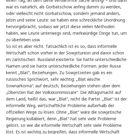
einen Tag, an dem diese verdammte Sache anfing! – Und dann
war es natürlich, als Gorbatschow anfing dumm zu werden,
oder vielleicht nicht Gorbatschow, sondern jemand anders,
Jelzin und seine Leute: sie haben eine schreckliche Unordnung
hervorgebracht, sodass wir jetzt diese vielen Methoden
haben, wie Leute unterwegs sind, merkwürdige Dinge tun, um
zu überleben usw.
So ist es aber nicht. Tatsächlich ist es so, dass informelle
Wirtschaft schon vorher in der Sowjetunion und davor schon
im zaristischen Russland existierte. Sie hatte unterschiedliche
Namen und sie hatte unterschiedliche Formen. Jeder Russe
kennt „Blat“, Beziehungen. Zu Sowjetzeiten gab es ein
russisches Sprichwort, sehr wichtig: „Blat wische
Sownarkoma“; auf deutsch, Beziehungen stehen über dem
„Obersten Rat der Volkskommissare“. Die Alltagsmacht auf
dem Land, heißt das, war „Blat“, nicht die Partei. „Blat“ ist der
informelle Weg, wirtschaftliche Probleme außerhalb der
offiziellen Wege zu lösen. Ohne „Blat“ wäre die sowjetische
Regierung kollabiert, denn „Blat“ hat sehr viele Probleme
gelöst, so wie die informelle Wirtschaft sehr viele Probleme
löst. Es ist wichtig zu begreifen, dass informelle Wirtschaft