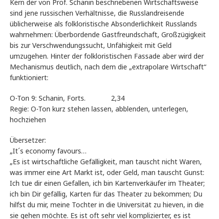
Kern der von Prof. Schanin beschriebenen Wirtschaftsweise
sind jene russischen Verhältnisse, die Russlandreisende
üblicherweise als folkloristische Absonderlichkeit Russlands
wahrnehmen: Überbordende Gastfreundschaft, Großzügigkeit
bis zur Verschwendungssucht, Unfähigkeit mit Geld
umzugehen. Hinter der folkloristischen Fassade aber wird der
Mechanismus deutlich, nach dem die „extrapolare Wirtschaft“
funktioniert:
O-Ton 9: Schanin, Forts. 2,34
Regie: O-Ton kurz stehen lassen, abblenden, unterlegen,
hochziehen
Übersetzer:
„It´s economy favours…
„Es ist wirtschaftliche Gefälligkeit, man tauscht nicht Waren,
was immer eine Art Markt ist, oder Geld, man tauscht Gunst:
Ich tue dir einen Gefallen, ich bin Kartenverkäufer im Theater;
ich bin Dir gefällig, Karten für das Theater zu bekommen; Du
hilfst du mir, meine Tochter in die Universität zu hieven, in die
sie gehen möchte. Es ist oft sehr viel komplizierter, es ist