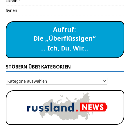
Ukraine
Syrien
Aufruf:
Die „Überflüssigen“
… Ich, Du, Wir…
STÖBERN ÜBER KATEGORIEN