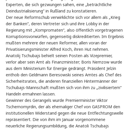
Experten, die sich gezwungen sahen, eine „beträchtliche
Deindustrialisierung“ in Rußland zu konstatieren.
Der neue Reformschub verwirklichte sich vor allem als „Krieg
der Banken“, deren Vertreter sich und ihre Lobby in der
Regierung mit „Kompromaten“, also öffentlich vorgetragenen
Korruptionsvorwürfen, gegenseitig diskreditierten. Im Ergebnis
mußten mehrere der neuen Reformer, allen voran der
Privatisierungsminister Alfred Koch, ihren Hut nehmen.
Anatolij Tschubajs behielt seinen Posten als Vizepremier,
verlor aber sein Amt als Finanzminister; Boris Nemzow wurde
aus dem Ministerium für Energie gedrängt. Präsident Jelzin
enthob den Geldmann Beresowski seines Amtes als Chef des
Sicherheitsrates, die anderen finanziellen Hintermänner der
Tschubajs-Mannschaft mußten sich von ihm zu „zivilisiertem“
Handeln ermahnen lassen.
Gewinner des Gerangels wurde Premierminister Viktor
Tschernomyrdin, der als ehemaliger Chef von GASPROM den
institutionellen Widerstand gegen die neue Entflechtungswelle
repräsentiert. Die von ihm im Januar vorgenommene
neuerliche Regierungsumbildung, die Anatoli Tschubajs