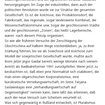
hervorgegangen. Im Zuge der industriellen, dann auch der
politischen Revolution wurde sie zur Struktur der gesamten
Gesellschaft. Es ist die Kolchose, das Produktionsdorf, die
Fabrikstadt, das regionale, sogar landesweite Kombinat, die
Wissenschaftskommune usw. Sogar die geschlossenen Städte
und die geschlossenen „Zonen“, das heißt Lagerbereiche,
waren nach diesem Prinzip organisiert.
So wie alle früheren Versuche der Zerschlagung der
Obschtschina auf halbem Wege steckenblieben, ja, zu ihrer
Stärkung führten, bis sie als Sowchose und Kolchose zum
Modell der sowjetischen Gesellschaft wurde, mußte auch
Boris Jelzin Jegor Gaidar bereits wenige Monate nach seinem
Antritt als Radikalreformer 1991 zurückpfeifen. Wenn jetzt zu
beobachten ist, daß eben jene Normalität sich stabilisiert, die
man einen oligarschischen Korporativismus, eine
bürokratische Verteilungswirtschaft, im Sinne Tatjana
Saslawskajas eine „Verhandlungswirtschaft auf
Gegenseitigkeit“ nennen kann, dann läßt das erkennen, daß
auch der neue Versuch zum Scheitern verurteilt ist.
Was sich gegenwärtig in Rußland entwickelt, ist Pluralismus