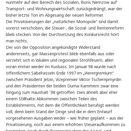
nunmehr auf den Bereich des Sozialen, Boris Nemzow auf
Transport- und Wohnungswirtschaft zurückgedrängt, war der
bisher letzte Ton im Abgesang der neuen Reformer.
Die Privatisierungen der „natürlichen Monopole“ sind damit
vorerst verschoben, die Steuer-, die Sozial- und Rentenreform
blieb stecken. Von der Durchsetzung des Konkursrecht hört
man nichts.
Der von der Opposition angekündigte Widerstand
andererseits, gar Massenprotest blieb ebenfalls aus oder
verzehrt sich in lokalen und regionalen Strohfeuern, allen
voran immer wieder im Kusbass. Im Januar 98 wurde nach
öffentlichem Säbelrasseln Ende 1997 im „Vierergremium“
zwischen Präsident Jelzin, Vizepremier Viktor Tschernpmyrdin
und den Präsidenten der beiden Duma-Kammern zwar eine
Eingung zum Haushalt ´98 getroffen. Dies ähnelt aber eher
einem Stillhalte-Abkommen zwischen Teilen des
Establishments, mit dem die Öffentlichkeit beruhigt werden
soll, denn beim Stand der Dinge sind die in dem Entwurf
vorgesehenen Ausgaben weder – wie früher geplant – aus der
Privatisierung, noch aus einem erhöhten Steueraufkommen zu
bestreiten, noch durch Regorganisation des Sozial- und