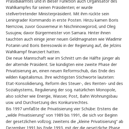
Präsidialamtes und in dieser Funktion auch Organisator des
Wahlkampfes für seinen Präsidenten; er wurde
stellvertretender Ministerpräsident. Mit ihm rückte sein
Leningrader Kommando in erste Posten. Hinzu kamen Boris
Nemzow, zuvor Gouverneur in Nischninowgorod, und Oleg
Susujew, davor Bürgermeister von Samara. Hinter ihnen
tauchten auch einige jener neuen Geldmagnaten wie Wladimir
Potanin und Boris Beresowski in der Regierung auf, die Jelzins
Wahlkampf finanziert hatten.
Die neue Mannschaft war im Schnitt um die Hälfte jünger als
der alternde Präsident. Sie kündigten eine zweite Phase der
Privatisierung an, einen neuen Reformschub, das Ende des
wilden Kapitalismus. Ihre wichtigsten Stichworte lauteten:
Etat-Konsolidierung, Reform des Steuer-, des Renten- und des
Sozialsystems, Regulierung der sog. natürlichen Monopole,
also solcher wie Energie, Wasser, Post, Bahn Wohnungsbau
usw. und Durchsetzung des Konkursrechtes.
Bis 1997 umfaßte die Privatisierung vier Schübe: Erstens die
„wilde Privatisierung“ von 1989 bis 1991, die sich vor Beginn
der gesetzlichen vollzog; zweitens die „kleine Privatisierung“ ab
Dezember 1991 bis Ende 1993, mit der die gesetzliche Phase