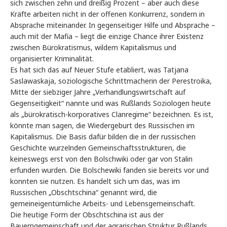
sich zwischen zehn und dreißig Prozent – aber auch diese
Kräfte arbeiten nicht in der offenen Konkurrenz, sondern in
Absprache miteinander. In gegenseitiger Hilfe und Absprache –
auch mit der Mafia – liegt die einzige Chance ihrer Existenz
zwischen Bürokratismus, wildem Kapitalismus und
organisierter Kriminalität.
Es hat sich das auf Neuer Stufe etabliert, was Tatjana
Saslawaskaja, soziologische Schrittmacherin der Perestroika,
Mitte der siebziger Jahre „Verhandlungswirtschaft auf
Gegenseitigkeit“ nannte und was Rußlands Soziologen heute
als „bürokratisch-korporatives Clanregime“ bezeichnen. Es ist,
könnte man sagen, die Wiedergeburt des Russischen im
Kapitalismus. Die Basis dafür bilden die in der russischen
Geschichte wurzelnden Gemeinschaftsstrukturen, die
keineswegs erst von den Bolschwiki oder gar von Stalin
erfunden wurden. Die Bolschewiki fanden sie bereits vor und
konnten sie nutzen. Es handelt sich um das, was im
Russischen „Obschtschina“ genannt wird, die
gemeineigentümliche Arbeits- und Lebensgemeinschaft.
Die heutige Form der Obschtschina ist aus der
Bauerngemeinschaft und der agrarischen Struktur Rußlands