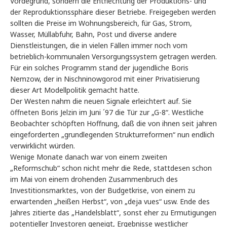
Vordegrund, sondern die Entflechtung der Produktions- und
der Reproduktionssphäre dieser Betriebe. Freigegeben werden
sollten die Preise im Wohnungsbereich, für Gas, Strom,
Wasser, Müllabfuhr, Bahn, Post und diverse andere
Dienstleistungen, die in vielen Fällen immer noch vom
betrieblich-kommunalen Versorgungssystem getragen werden.
Für ein solches Programm stand der jugendliche Boris
Nemzow, der in Nischninowgorod mit einer Privatisierung
dieser Art Modellpolitik gemacht hatte.
Der Westen nahm die neuen Signale erleichtert auf. Sie
öffneten Boris Jelzin im Juni ´97 die Tür zur „G-8“. Westliche
Beobachter schöpften Hoffnung, daß die von ihnen seit jahren
eingeforderten „grundlegenden Strukturreformen“ nun endlich
verwirklicht würden.
Wenige Monate danach war von einem zweiten
„Reformschub“ schon nicht mehr die Rede, stattdesen schon
im Mai von einem drohenden Zusammenbruch des
Investitionsmarktes, von der Budgetkrise, von einem zu
erwartenden „heißen Herbst“, von „deja vues“ usw. Ende des
Jahres zitierte das „Handelsblatt“, sonst eher zu Ermutigungen
potentieller Investoren geneigt, Ergebnisse westlicher