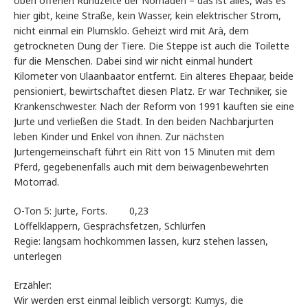
oben offenen Rundzelte der Nomaden – das ist alles, was es
hier gibt, keine Straße, kein Wasser, kein elektrischer Strom,
nicht einmal ein Plumsklo. Geheizt wird mit Arà, dem
getrockneten Dung der Tiere. Die Steppe ist auch die Toilette
für die Menschen. Dabei sind wir nicht einmal hundert
Kilometer von Ulaanbaator entfernt. Ein älteres Ehepaar, beide
pensioniert, bewirtschaftet diesen Platz. Er war Techniker, sie
Krankenschwester. Nach der Reform von 1991 kauften sie eine
Jurte und verließen die Stadt. In den beiden Nachbarjurten
leben Kinder und Enkel von ihnen. Zur nächsten
Jurtengemeinschaft führt ein Ritt von 15 Minuten mit dem
Pferd, gegebenenfalls auch mit dem beiwagenbewehrten
Motorrad.
O-Ton 5: Jurte, Forts. 0,23
Löffelklappern, Gesprächsfetzen, Schlürfen
Regie: langsam hochkommen lassen, kurz stehen lassen,
unterlegen
Erzähler:
Wir werden erst einmal leiblich versorgt: Kumys, die