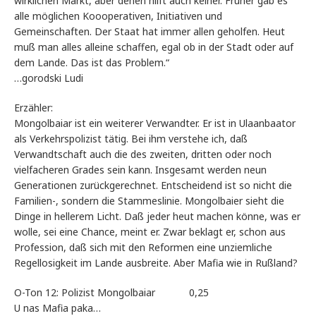
wirklichen Markt, aber denen hilft auch keiner. Früher gab es
alle möglichen Koooperativen, Initiativen und
Gemeinschaften. Der Staat hat immer allen geholfen. Heut
muß man alles alleine schaffen, egal ob in der Stadt oder auf
dem Lande. Das ist das Problem.“
…gorodski Ludi
Erzähler:
Mongolbaiar ist ein weiterer Verwandter. Er ist in Ulaanbaator
als Verkehrspolizist tätig. Bei ihm verstehe ich, daß
Verwandtschaft auch die des zweiten, dritten oder noch
vielfacheren Grades sein kann. Insgesamt werden neun
Generationen zurückgerechnet. Entscheidend ist so nicht die
Familien-, sondern die Stammeslinie. Mongolbaier sieht die
Dinge in hellerem Licht. Daß jeder heut machen könne, was er
wolle, sei eine Chance, meint er. Zwar beklagt er, schon aus
Profession, daß sich mit den Reformen eine unziemliche
Regellosigkeit im Lande ausbreite. Aber Mafia wie in Rußland?
O-Ton 12: Polizist Mongolbaiar 0,25
U nas Mafia paka…