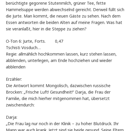
berüchtigte gegorene Stutenmilch, grüner Tee, fette
Hammelsuppe werden abwechselnd gereicht. Derweil füllt sich
die Jurte. Man kommt, die neuen Gäste zu sehen. Nach dem
Essen antworten die beiden Alten auf meine Fragen. Was hat
sie veranlaßt, hier in die Steppe zu ziehen?
O-Ton 6: Jurte, Forts. 0,47
Tschisti Vosduch…
Regie: allmählich hochkommen lassen, kurz stehen lassen,
abblenden, unterlegen, am Ende hochziehen und wieder
abblenden
Erzähler:
Die Antwort kommt Mongolisch, dazwischen russische
Brocken: „Frische Luft! Gesundheit!“ Darja, die Frau der
Familie, die mich hierher mitgenommen hat, übersetzt
zwischendurch:
Darja:
„Die Frau lag nur noch in der Klinik – zu hoher Blutdruck. Ihr
Mann war auch krank. Jetzt sind sie beide gesund. Seine Eltern