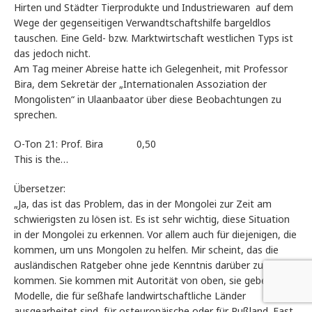
Hirten und Städter Tierprodukte und Industriewaren auf dem
Wege der gegenseitigen Verwandtschaftshilfe bargeldlos
tauschen. Eine Geld- bzw. Marktwirtschaft westlichen Typs ist
das jedoch nicht.
Am Tag meiner Abreise hatte ich Gelegenheit, mit Professor
Bira, dem Sekretär der „Internationalen Assoziation der
Mongolisten“ in Ulaanbaator über diese Beobachtungen zu
sprechen.
O-Ton 21: Prof. Bira 0,50
This is the…
Übersetzer:
„Ja, das ist das Problem, das in der Mongolei zur Zeit am
schwierigsten zu lösen ist. Es ist sehr wichtig, diese Situation
in der Mongolei zu erkennen. Vor allem auch für diejenigen, die
kommen, um uns Mongolen zu helfen. Mir scheint, das die
ausländischen Ratgeber ohne jede Kenntnis darüber zu uns
kommen. Sie kommen mit Autorität von oben, sie geben uns
Modelle, die für seßhafe landwirtschaftliche Länder
ausgearbeitet sind, für osteuropäische oder für Rußland. Fast