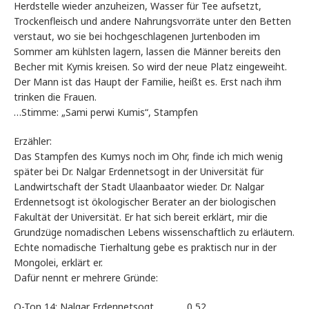
Herdstelle wieder anzuheizen, Wasser für Tee aufsetzt,
Trockenfleisch und andere Nahrungsvorräte unter den Betten
verstaut, wo sie bei hochgeschlagenen Jurtenboden im
Sommer am kühlsten lagern, lassen die Männer bereits den
Becher mit Kymis kreisen. So wird der neue Platz eingeweiht.
Der Mann ist das Haupt der Familie, heißt es. Erst nach ihm
trinken die Frauen.
…Stimme: „Sami perwi Kumis“, Stampfen
Erzähler:
Das Stampfen des Kumys noch im Ohr, finde ich mich wenig
später bei Dr. Nalgar Erdennetsogt in der Universität für
Landwirtschaft der Stadt Ulaanbaator wieder. Dr. Nalgar
Erdennetsogt ist ökologischer Berater an der biologischen
Fakultät der Universität. Er hat sich bereit erklärt, mir die
Grundzüge nomadischen Lebens wissenschaftlich zu erläutern.
Echte nomadische Tierhaltung gebe es praktisch nur in der
Mongolei, erklärt er.
Dafür nennt er mehrere Gründe:
O-Ton 14: Nalgar Erdennetsogt 0,52