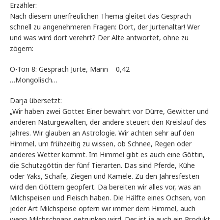
Erzähler:
Nach diesem unerfreulichen Thema gleitet das Gespräch
schnell zu angenehmeren Fragen: Dort, der Jurtenaltar! Wer
und was wird dort verehrt? Der Alte antwortet, ohne zu
zögern:
O-Ton 8: Gespräch Jurte, Mann 0,42
…Mongolisch…
Darja übersetzt:
„Wir haben zwei Götter. Einer bewahrt vor Dürre, Gewitter und
anderen Naturgewalten, der andere steuert den Kreislauf des
Jahres. Wir glauben an Astrologie. Wir achten sehr auf den
Himmel, um frühzeitig zu wissen, ob Schnee, Regen oder
anderes Wetter kommt. Im Himmel gibt es auch eine Göttin,
die Schutzgöttin der fünf Tierarten. Das sind Pferde, Kühe
oder Yaks, Schafe, Ziegen und Kamele. Zu den Jahresfesten
wird den Göttern geopfert. Da bereiten wir alles vor, was an
Milchspeisen und Fleisch haben. Die Hälfte eines Ochsen, von
jeder Art Milchspeise opfern wir immer dem Himmel, auch
wenn Milchschnaps getrunken wird. Der ist ja auch ein Produkt