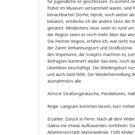
für Jugendliche ist geschlossen. Es kommt n
früher im Museum versammelt waren, sind fo
benachbarten Dörfer, Nyrob, noch weiter abs
bekannt, entdecke ich die andere Seite der 
genannt. Mindestens neun seien es rund um d
der Region seien es noch mehr. Aber das wi
Die Permer Region, erfahre ich, war nicht nu
der Zaren Verbannungsort und Strafkolonie. 
des Imperiums, die Sowjets machten es zum
Befragten kümmert weder das eine, noch das 
Überleben beschäftigt. Die Wiedergeburt russ
und auch Geld fehlt. Die Wiederherstellung 
ausnahmslos alle.
Atmo4: Straßengeräusche, Pendeltüren, Hall
Regie: Langsam kommen lassen, kurz stehen
Erzähler: Zurück in Perm. Nach all dem Widers
Galina mir etwas Aufbauendes vorführen: Da
Arbeitervorstadt Materwelinski. 1500 Kinder 