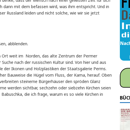
 denke, dass der Mensch nach einer gewissen Zeit für sich
sich dann mit dem befassen wird, was ihm entspricht. Und in
er Russland leiden und nicht solche, wie wir sie jetzt
Nach
sen, abblenden.
ein Ort weit im Norden, das alte Zentrum der Permer
er Suche nach der russischen Kultur sind. Von hier und aus
 der Ikonen und Holzplastiken der Staatsgalerie Perms.
ischer Bauweise die Hügel vom Fluss, der Kama, herauf. Oben
erbreiten steinerne Bürgerhäuser den spröden Glanz
me werden sichtbar, sechzehn oder siebzehn Kirchen seien
 Babuschka, die ich frage, warum es so viele Kirchen in
BÜC