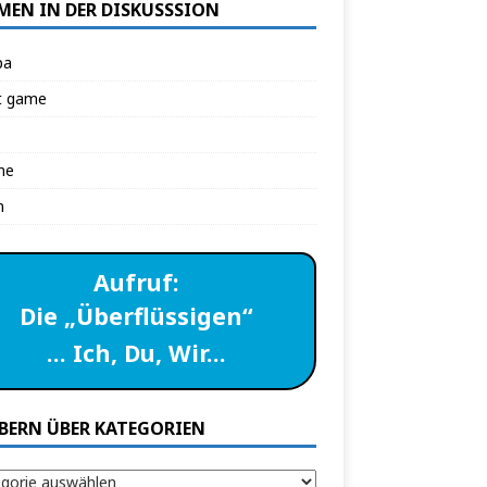
MEN IN DER DISKUSSSION
pa
t game
ne
n
Aufruf:
Die „Überflüssigen“
… Ich, Du, Wir…
BERN ÜBER KATEGORIEN