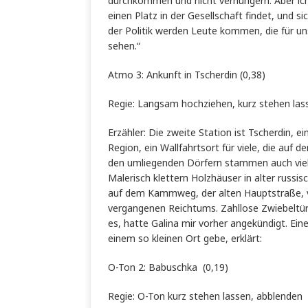
durchkommen und nicht verhungern. Aber ich
einen Platz in der Gesellschaft findet, und 
der Politik werden Leute kommen, die für uns
sehen.“
Atmo 3: Ankunft in Tscherdin (0,38)
Regie: Langsam hochziehen, kurz stehen las
Erzähler: Die zweite Station ist Tscherdin, 
Region, ein Wallfahrtsort für viele, die auf d
den umliegenden Dörfern stammen auch viele
Malerisch klettern Holzhäuser in alter russ
auf dem Kammweg, der alten Hauptstraße, v
vergangenen Reichtums. Zahllose Zwiebeltür
es, hatte Galina mir vorher angekündigt. Eine
einem so kleinen Ort gebe, erklärt:
O-Ton 2: Babuschka (0,19)
Regie: O-Ton kurz stehen lassen, abblenden