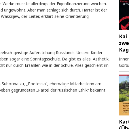
ie Werke musste allerdings der Eigenfinanzierung weichen.
nd ungewohnt. Aber man schlägt sich durch. Härter ist der
assiljew, der Leiter, erklärt seine Orientierung:
Kai 
zwe
Kag
seelisch-geistige Auferstehung Russlands. Unsere Kinder
Innen
haben sogar eine Sonntagsschule. Da gibt es alles: Ästhetik,
Gorb
icht nur durch Erzählen wie in der Schule. Alles geschieht im
na Subotina zu, „Poetessa“, ehemalige Mitarbeiterin am
soeben gegründeten „Partei der russischen Ethik“ bekannt
Kar
(Üb