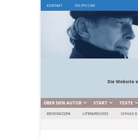
KONTAKT
ПО-РУССКИ
Die Website w
ÜBER DEN AUTOR
START
TEXTE
REISESKIZZEN
LITERARISCHES
SCHULE D