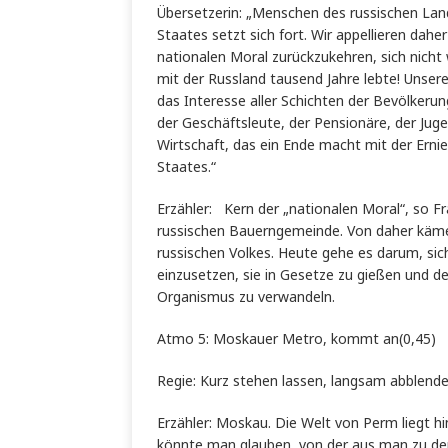
Übersetzerin: „Menschen des russischen
Staates setzt sich fort. Wir appellieren dah
nationalen Moral zurückzukehren, sich nicht 
mit der Russland tausend Jahre lebte! Unsere
das Interesse aller Schichten der Bevölkerung
der Geschäftsleute, der Pensionäre, der Juge
Wirtschaft, das ein Ende macht mit der Erni
Staates.“
Erzähler: Kern der „nationalen Moral“, so Fr
russischen Bauerngemeinde. Von daher käme
russischen Volkes. Heute gehe es darum, sic
einzusetzen, sie in Gesetze zu gießen und d
Organismus zu verwandeln.
Atmo 5: Moskauer Metro, kommt an(0,45)
Regie: Kurz stehen lassen, langsam abblend
Erzähler: Moskau. Die Welt von Perm liegt hint
könnte man glauben, von der aus man zu de