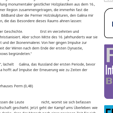
ung monumentaler geistlicher Holzplastiken aus dem 16.,
ermer Region zusammengetragen, die immerhin fast die
Bildband über die Permer Holzskulpturen, den Galina mir
n, die das Besondere dieses Raums ahnen lassen:
ts der Geschichte. Erst im vierzehnten und
istianisiert. Aber schon Mitte des 16. Jahrhunderts war sie
 und der Ikonenmalerei. Von hier gingen Impulse zur
Zeit der Wirren nach dem Ende der ersten Dynastie,
nows begründeten.“
us“, lächelt Galina, das Russland der ersten Periode, bevor
a hofft auf Impulse der Erneuerung wie zu Zeiten der
urhauses Perm (0,48)
etzt wissen die Leute nicht, womit sie sich befassen
rtschaft geschieht. Jetzt geht der Kampf ums Überleben: wie