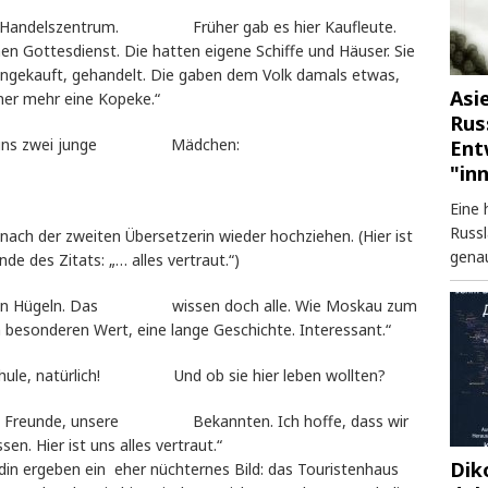
ar ein Handelszentrum. Früher gab es hier Kaufleute.
nen Gottesdienst. Die hatten eigene Schiffe und Häuser. Sie
ngekauft, gehandelt. Die gaben dem Volk damals etwas,
Asi
iner mehr eine Kopeke.“
Rus
egnen uns zwei junge Mädchen:
Ent
"in
Eine 
Russl
nach der zweiten Übersetzerin wieder hochziehen. (Hier ist
genau
de des Zitats: „… alles vertraut.“)
 sieben Hügeln. Das wissen doch alle. Wie Moskau zum
n besonderen Wert, eine lange Geschichte. Interessant.“
 Schule, natürlich! Und ob sie hier leben wollten?
nsere Freunde, unsere Bekannten. Ich hoffe, dass wir
n. Hier ist uns alles vertraut.“
Dik
din ergeben ein eher nüchternes Bild: das Touristenhaus