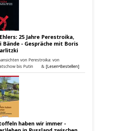
Ehlers: 25 Jahre Perestroika,
i Bände - Gespräche mit Boris
arlitzki
ansichten von Perestroika: von
atschow bis Putin &
[Lesen•Bestellen]
toffeln haben wir immer -
er)leben in Russland zwischen