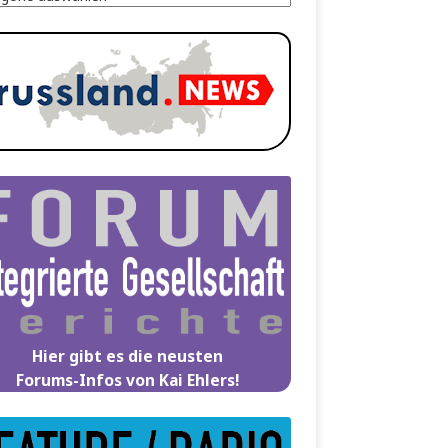
Hier gibt es die neusten
Forums-Infos von Kai Ehlers!