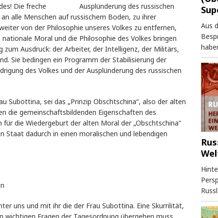
 Landes! Die freche Ausplünderung des russischen
Sup
er an alle Menschen auf russischem Boden, zu ihrer
Aus 
weiter von der Philosophie unseres Volkes zu entfernen,
Besp
 nationale Moral und die Philosophie des Volkes bringen
haben
 zum Ausdruck: der Arbeiter, der Intelligenz, der Militärs,
nd. Sie bedingen ein Programm der Stabilisierung der
edrigung des Volkes und der Ausplünderung des russischen
au Subottina, sei das „Prinzip Obschtschina“, also der alten
n die gemeinschaftsbildenden Eigenschaften des
h für die Wiedergeburt der alten Moral der „Obschtschina“
en Staat dadurch in einen moralischen und lebendigen
Rus
Wel
Hinte
Persp
en
Russl
er uns und mit ihr die der Frau Subottina. Eine Skurrilität,
n wichtigen Fragen der Tagesordnung übergehen muss.