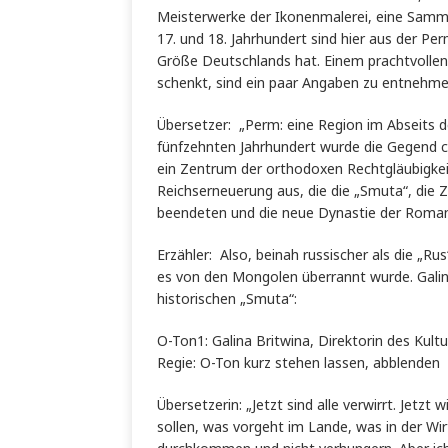
Meisterwerke der Ikonenmalerei, eine Samml
17. und 18. Jahrhundert sind hier aus der P
Größe Deutschlands hat. Einem prachtvollen 
schenkt, sind ein paar Angaben zu entnehme
Übersetzer: „Perm: eine Region im Absei
fünfzehnten Jahrhundert wurde die Gegend chr
ein Zentrum der orthodoxen Rechtgläubigkeit
Reichserneuerung aus, die die „Smuta“, die 
beendeten und die neue Dynastie der Roma
Erzähler: Also, beinah russischer als die „R
es von den Mongolen überrannt wurde. Galin
historischen „Smuta“:
O-Ton1: Galina Britwina, Direktorin des Kult
Regie: O-Ton kurz stehen lassen, abblenden
Übersetzerin: „Jetzt sind alle verwirrt. J
sollen, was vorgeht im Lande, was in der Wi