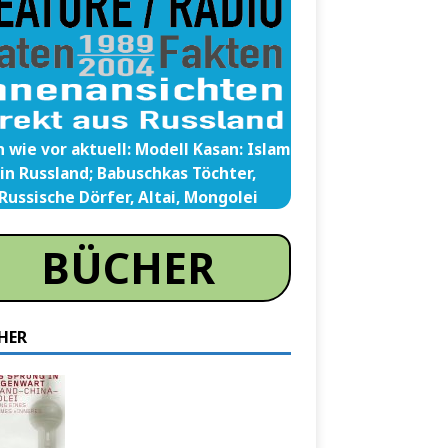
 wie vor aktuell: Modell Kasan: Islam
in Russland; Babuschkas Töchter,
Russische Dörfer, Altai, Mongolei
BÜCHER
HER