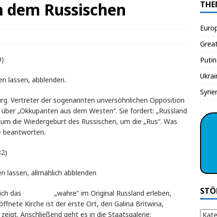
h dem Russischen
THE
Euro
Grea
0)
Putin
Ukrai
en lassen, abblenden.
Syrie
burg. Vertreter der sogenannten unversöhnlichen Opposition
ch über „Okkupanten aus dem Westen“. Sie fordert: „Russland
n, um die Wiedergeburt des Russischen, um die „Rus“. Was
ße beantworten.
32)
 lassen, allmählich abblenden
STÖ
önne ich das „wahre“ im Original Russland erleben,
fnete Kirche ist der erste Ort, den Galina Britwina,
zeigt. Anschließend geht es in die Staatsgalerie: