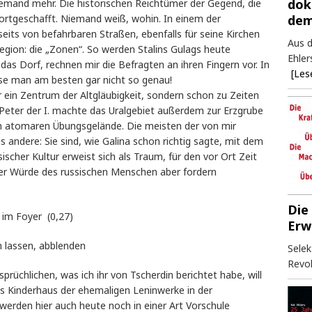
dok
iemand mehr. Die historischen Reichtümer der Gegend, die
dem
rtgeschafft. Niemand weiß, wohin. In einem der
eits von befahrbaren Straßen, ebenfalls für seine Kirchen
Aus d
Region: die „Zonen“. So werden Stalins Gulags heute
Ehler
as Dorf, rechnen mir die Befragten an ihren Fingern vor. In
[Les
sse man am besten gar nicht so genau!
r ein Zentrum der Altgläubigkeit, sondern schon zu Zeiten
Peter der I. machte das Uralgebiet außerdem zur Erzgrube
 atomaren Übungsgelände. Die meisten der von mir
andere: Sie sind, wie Galina schon richtig sagte, mit dem
ischer Kultur erweist sich als Traum, für den vor Ort Zeit
der Würde des russischen Menschen aber fordern
Die
 im Foyer (0,27)
Erw
 lassen, abblenden
Selek
Revol
prüchlichen, was ich ihr von Tscherdin berichtet habe, will
s Kinderhaus der ehemaligen Leninwerke in der
werden hier auch heute noch in einer Art Vorschule