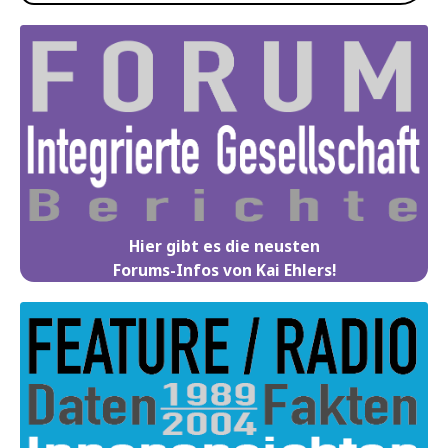
Hier gibt es die neusten
Forums-Infos von Kai Ehlers!