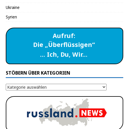
Ukraine
Syrien
Aufruf:
Die „Überflüssigen“
… Ich, Du, Wir…
STÖBERN ÜBER KATEGORIEN