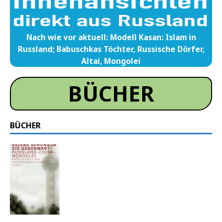
Nach wie vor aktuell: Modell Kasan: Islam in
Russland; Babuschkas Töchter, Russische Dörfer,
Altai, Mongolei
BÜCHER
BÜCHER