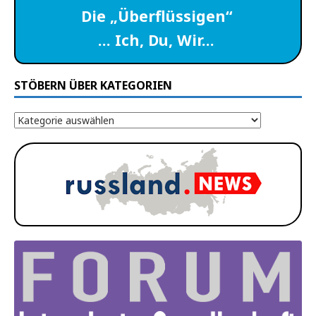
Die „Überflüssigen“
… Ich, Du, Wir…
STÖBERN ÜBER KATEGORIEN