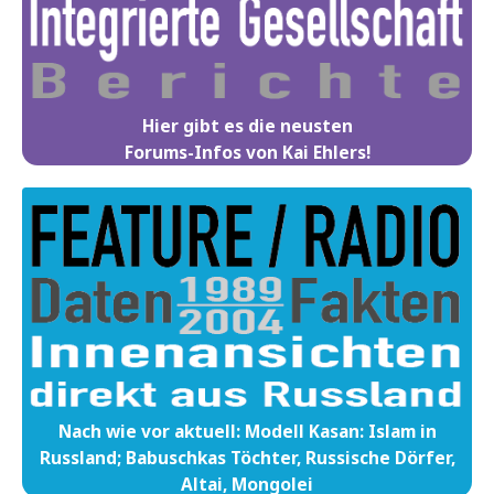
Hier gibt es die neusten
Forums-Infos von Kai Ehlers!
Nach wie vor aktuell: Modell Kasan: Islam in
Russland; Babuschkas Töchter, Russische Dörfer,
Altai, Mongolei