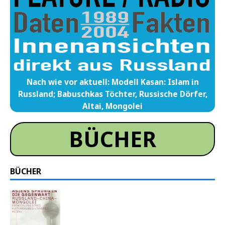
Nach wie vor aktuell: Modell Kasan: Islam in
Russland; Babuschkas Töchter, Russische Dörfer,
Altai, Mongolei
BÜCHER
BÜCHER