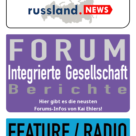
Hier gibt es die neusten
Forums-Infos von Kai Ehlers!