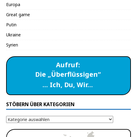
Europa
Great game
Putin
Ukraine
Syrien
Aufruf:
Die „Überflüssigen“
… Ich, Du, Wir…
STÖBERN ÜBER KATEGORIEN