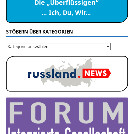
Die „Überflüssigen“
… Ich, Du, Wir…
STÖBERN ÜBER KATEGORIEN