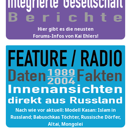
Hier gibt es die neusten
Forums-Infos von Kai Ehlers!
Nach wie vor aktuell: Modell Kasan: Islam in
Russland; Babuschkas Töchter, Russische Dörfer,
Altai, Mongolei