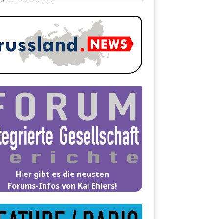
Hier gibt es die neusten
Forums-Infos von Kai Ehlers!