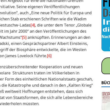
 ein Angebot für eine die nationalen Grenzen
nitiative. Seine eigenen Veröffentlichungen
volution“, auch „Eine neue Politik für Europa und
ichen Stab erschienen Schriften wie die Wadim
Bestuschw-Ladas
[4]
, die unter dem Tenor „Globale
t im Jahr 2000“ an den Veröffentlichungen des
Nach
s Wachstums“
[5]
anknüpften. Erinnerungen an den
dski, einen Gesprächspartner Albert Einsteins,
griff der Biosphäre entwickelte, die im Westen
on James Lovelock führte.
[6]
renzüberschreitender Kooperation und neuen
olare Strukturen traten im Völkerleben in
er Form des einheitlichen Nationalstaats geschah,
BÜC
n die Katastrophe und danach in den „Kalten Krieg“
ieß weltweit Hoffnungen entstehen, dass sich
at von Staatsformen, die sich alle Lebensbereiche
 wiederholen müssten.