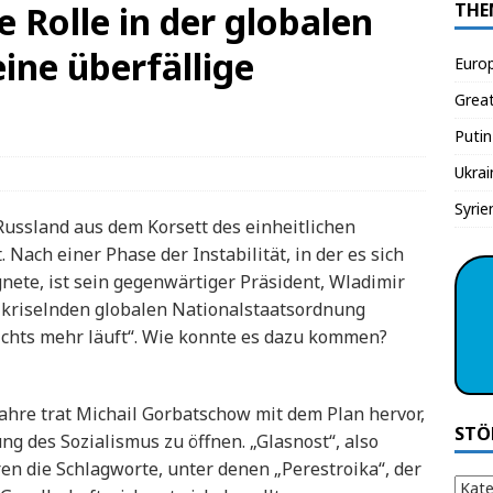
 Rolle in der globalen
THE
eine überfällige
Euro
Grea
Putin
Ukrai
Syrie
s Russland aus dem Korsett des einheitlichen
 Nach einer Phase der Instabilität, in der es sich
ete, ist sein gegenwärtiger Präsident, Wladimir
r kriselnden globalen Nationalstaatsordnung
ichts mehr läuft“. Wie konnte es dazu kommen?
Jahre trat Michail Gorbatschow mit dem Plan hervor,
STÖ
g des Sozialismus zu öffnen. „Glasnost“, also
 die Schlagworte, unter denen „Perestroika“, der