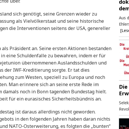
chte über.
dok
dem
sland sich genötigt, seine Grenzen wieder zu
Aus d
assung als Vielvölkerstaat und seine historische
Ehler
egen die Interventionen seitens der USA, genereller
[Les
n als Präsident an. Seine ersten Aktionen bestanden
in eine Schuldenfalle zu bewahren, indem er für
Sowjetunion übernommenen Auslandsschulden und
s der IWF-Kreditierung sorgte. Er tat dies
iehung zum Westen, speziell zu Europa und noch
ten. Man erinnere sich an seine erste Rede im
Die
im damals noch in Bonn tagenden Bundestag hielt.
Erw
eit für ein eurasisches Sicherheitsbündnis an.
Selek
Revol
estag ist daraus allerdings nicht geworden.
ebots in den folgenden Jahren haben daran nichts
- und NATO-Osterweiterung, es folgten die „bunten“