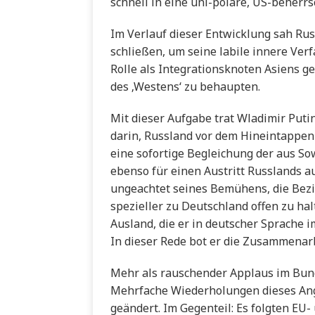
schnell in eine uni-polare, US-beherrs
Im Verlauf dieser Entwicklung sah Rus
schließen, um seine labile innere Verf
Rolle als Integrationsknoten Asiens g
des ‚Westens‘ zu behaupten.
Mit dieser Aufgabe trat Wladimir Puti
darin, Russland vor dem Hineintappen 
eine sofortige Begleichung der aus 
ebenso für einen Austritt Russlands au
ungeachtet seines Bemühens, die Bez
spezieller zu Deutschland offen zu hal
Ausland, die er in deutscher Sprache 
In dieser Rede bot er die Zusammenarb
Mehr als rauschender Applaus im Bund
Mehrfache Wiederholungen dieses Ang
geändert. Im Gegenteil: Es folgten EU