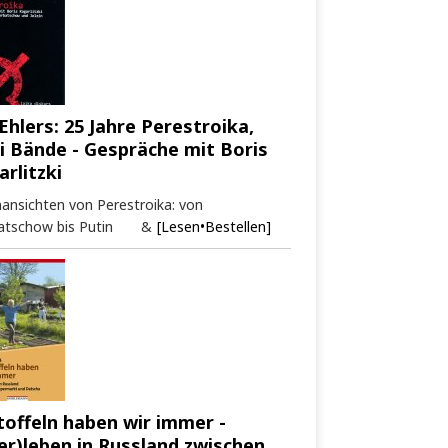
Ehlers: 25 Jahre Perestroika,
i Bände - Gespräche mit Boris
arlitzki
ansichten von Perestroika: von
atschow bis Putin &
[Lesen•Bestellen]
toffeln haben wir immer -
er)leben in Russland zwischen