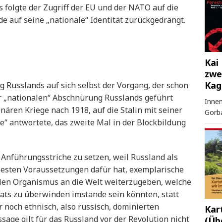
 folgte der Zugriff der EU und der NATO auf die
e auf seine „nationale“ Identität zurückgedrängt.
Kai 
zwe
Kag
g Russlands auf sich selbst der Vorgang, der schon
r „nationalen“ Abschnürung Russlands geführt
Innen
nären Kriege nach 1918, auf die Stalin mit seiner
Gorb
e“ antwortete, das zweite Mal in der Blockbildung
 Anführungsstriche zu setzen, weil Russland als
 besten Voraussetzungen dafür hat, exemplarische
alen Organismus an die Welt weiterzugeben, welche
aats zu überwinden imstande sein könnten, statt
r noch ethnisch, also russisch, dominierten
Kar
sage gilt für das Russland vor der Revolution nicht
(Üb