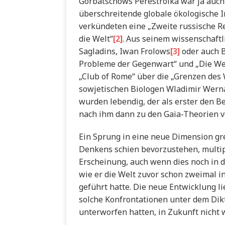
Gorbatschows Perestroika war ja auch
überschreitende globale ökologische I
verkündeten eine „Zweite russische Re
die Welt“
[2]
. Aus seinem wissenschaftl
Sagladins, Iwan Frolows
[3]
oder auch 
Probleme der Gegenwart“ und „Die Wel
„Club of Rome“ über die „Grenzen de
sowjetischen Biologen Wladimir Werna
wurden lebendig, der als erster den Be
nach ihm dann zu den Gaia-Theorien v
Ein Sprung in eine neue Dimension g
Denkens schien bevorzustehen, multip
Erscheinung, auch wenn dies noch in d
wie er die Welt zuvor schon zweimal i
geführt hatte. Die neue Entwicklung l
solche Konfrontationen unter dem Dikt
unterworfen hatten, in Zukunft nicht