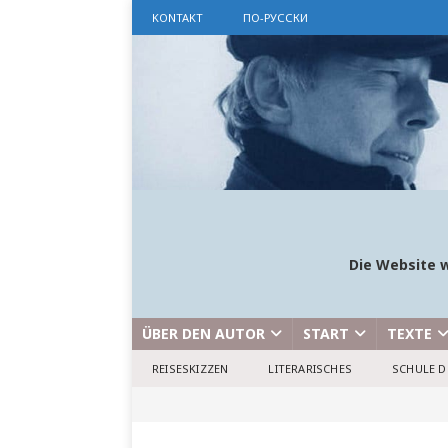
KONTAKT
ПО-РУССКИ
Die Website w
ÜBER DEN AUTOR
START
TEXTE
REISESKIZZEN
LITERARISCHES
SCHULE D