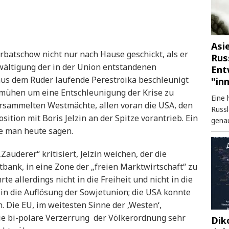
Asi
batschow nicht nur nach Hause geschickt, als er
Rus
ewältigung der in der Union entstandenen
Ent
 aus dem Ruder laufende Perestroika beschleunigt
"in
emühen um eine Entschleunigung der Krise zu
Eine 
ersammelten Westmächte, allen voran die USA, den
Russl
ition mit Boris Jelzin an der Spitze vorantrieb. Ein
genau
de man heute sagen.
auderer“ kritisiert, Jelzin weichen, der die
bank, in eine Zone der „freien Marktwirtschaft“ zu
e allerdings nicht in die Freiheit und nicht in die
in die Auflösung der Sowjetunion; die USA konnte
n. Die EU, im weitesten Sinne der ‚Westen‘,
die bi-polare Verzerrung der Völkerordnung sehr
Dik