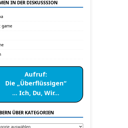
MEN IN DER DISKUSSSION
pa
t game
ne
n
Aufruf:
Die „Überflüssigen“
… Ich, Du, Wir…
BERN ÜBER KATEGORIEN