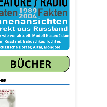
 wie vor aktuell: Modell Kasan: Islam
in Russland; Babuschkas Töchter,
Russische Dörfer, Altai, Mongolei
BÜCHER
HER