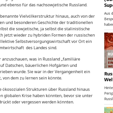
Sup
und ebenso für das nachsowjetische Russland.
Aus 
 benannte Vielvölkerstruktur hinaus, auch von der
Besp
en und besonderen Geschichte der traditionellen
haben
bst die sowjetische, ja selbst die stalinistische
h jetzt wieder zu hybriden Formen der russischen
ollektive Selbstversorgungswirtschaft vor Ort ein
mtwirtschaft des Landes sind.
 anzuschauen, was in Russland „familiäre
auf Datschen, bäuerlichen Hofgärten und
ieben wurde. Sie war in der Vergangenheit ein
Rus
, von dem zu lernen sein könnte.
Wel
Hinte
e ökosozialen Strukturen über Russland hinaus
Persp
 globalen Krise haben könnten, bevor sie unter
Russl
drückt oder vergessen werden könnten.