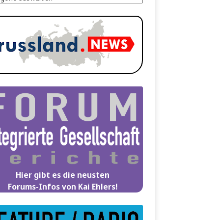
Hier gibt es die neusten
Forums-Infos von Kai Ehlers!