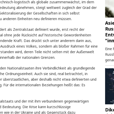
echnisch-logistisch als globale zusammenwächst, im dem
Bedeutung abnehmen, steigt weltweit zugleich der Grad der
Sektoralisierung der Gesellschaften in sich selbst
u anderen Einheiten neu definieren müssen.
Asi
Rus
ert als Zentralstaat definiert wurde, erst recht der
Ent
al ohne jede Rücksicht auf historische Gewordenheiten
"in
indende Kraft. Das drückt sich unter anderem darin aus,
 Ausdruck eines Volkes, sondern als bloßer Rahmen für eine
Eine 
rstanden wird, deren Teile nicht selten mit der Außenwelt
Russl
innerhalb der nationalen Grenzen.
genau
den Nationalstaaten ihre Verbindlichkeit als grundlegende
che Ordnungseinheit. Auch sie sind, real betrachtet, in
berstaatlichen, aber deshalb nicht etwa definierten und
. Für die internationalen Beziehungen heißt das: Es
ionalstaats und der mit ihm verbundenen gegenwärtigen
d Bedeutung. Die Krise kann kurzschlüssige
Dik
n wie in der Ukraine und als Gegenstück dazu