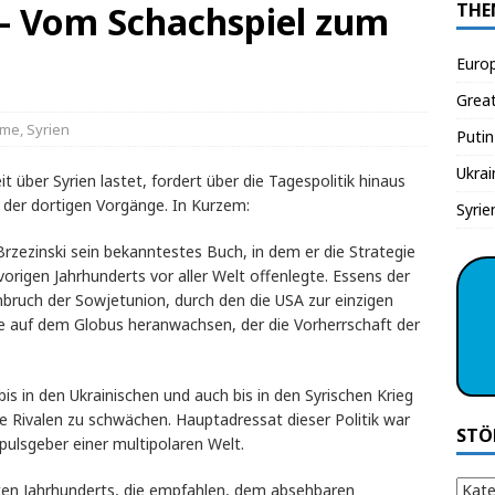
 – Vom Schachspiel zum
THE
Euro
Grea
ame
,
Syrien
Putin
Ukrai
t über Syrien lastet, fordert über die Tagespolitik hinaus
 der dortigen Vorgänge. In Kurzem:
Syrie
zezinski sein bekanntestes Buch, in dem er die Strategie
origen Jahrhunderts vor aller Welt offenlegte. Essens der
ruch der Sowjetunion, durch den die USA zur einzigen
e auf dem Globus heranwachsen, der die Vorherrschaft der
 bis in den Ukrainischen und auch bis in den Syrischen Krieg
 Rivalen zu schwächen. Hauptadressat dieser Politik war
STÖ
pulsgeber einer multipolaren Welt.
ten Jahrhunderts, die empfahlen, dem absehbaren