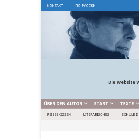
KONTAKT
ПО-РУССКИ
Die Website w
ÜBER DEN AUTOR
START
TEXTE
REISESKIZZEN
LITERARISCHES
SCHULE D