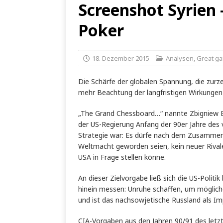
Screenshot Syrien
Poker
18. Dezember 2015
Analysen
,
Great g
Die Schärfe der globalen Spannung, die zurzei
mehr Beachtung der langfristigen Wirkungen
„The Grand Chessboard…“ nannte Zbigniew Br
der US-Regierung Anfang der 90er Jahre des v
Strategie war: Es dürfe nach dem Zusammenb
Weltmacht geworden seien, kein neuer Rival
USA in Frage stellen könne.
An dieser Zielvorgabe ließ sich die US-Politik
hinein messen: Unruhe schaffen, um mögliche
und ist das nachsowjetische Russland als Im
CIA-Vorgaben aus den Jahren 90/91 des letz