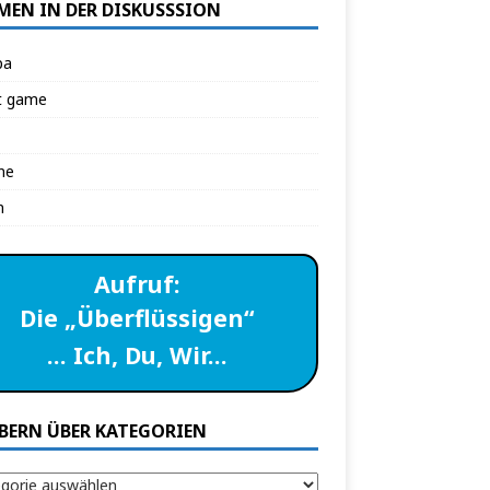
MEN IN DER DISKUSSSION
pa
t game
ne
n
Aufruf:
Die „Überflüssigen“
… Ich, Du, Wir…
BERN ÜBER KATEGORIEN