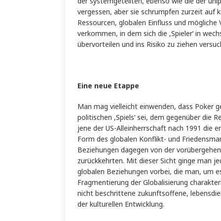
der systemgeteilten, ebenso wie die der unip
vergessen, aber sie schrumpfen zurzeit au
Ressourcen, globalen Einfluss und mögliche 
verkommen, in dem sich die ‚Spieler‘ in wec
übervorteilen und ins Risiko zu ziehen versuc
Eine neue Etappe
Man mag vielleicht einwenden, dass Poker g
politischen ‚Spiels‘ sei, dem gegenüber die 
jene der US-Alleinherrschaft nach 1991 die en
Form des globalen Konflikt- und Friedensma
Beziehungen dagegen von der vorübergehen
zurückkehrten. Mit dieser Sicht ginge man je
globalen Beziehungen vorbei, die man, um es
Fragmentierung der Globalisierung charakteri
nicht beschrittene zukunftsoffene, lebensdie
der kulturellen Entwicklung.