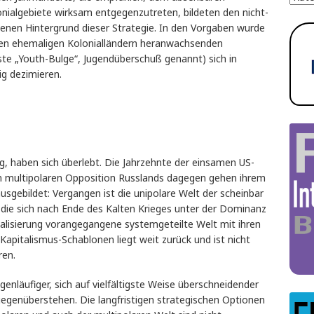
ialgebiete wirksam entgegenzutreten, bildeten den nicht-
enen Hintergrund dieser Strategie. In den Vorgaben wurde
 den ehemaligen Kolonialländern heranwachsenden
nste „Youth-Bulge“, Jugendüberschuß genannt) sich in
ig dezimieren.
ig, haben sich überlebt. Die Jahrzehnte der einsamen US-
n multipolaren Opposition Russlands dagegen gehen ihrem
sgebildet: Vergangen ist die unipolare Welt der scheinbar
 die sich nach Ende des Kalten Krieges unter der Dominanz
balisierung vorangegangene systemgeteilte Welt mit ihren
Kapitalismus-Schablonen liegt weit zurück und ist nicht
ren.
nläufiger, sich auf vielfältigste Weise überschneidender
 gegenüberstehen. Die langfristigen strategischen Optionen