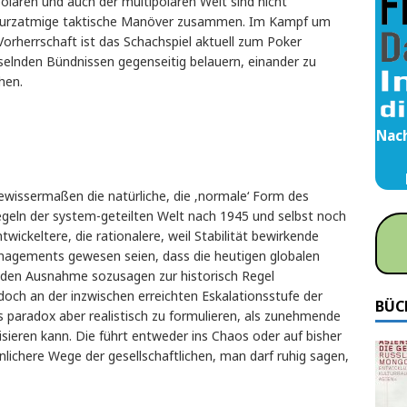
olaren und auch der multipolaren Welt sind nicht
f kurzatmige taktische Manöver zusammen. Im Kampf um
Vorherrschaft ist das Schachspiel aktuell zum Poker
hselnden Bündnissen gegenseitig belauern, einander zu
hen.
Nach
ewissermaßen die natürliche, die ‚normale‘ Form des
Regeln der system-geteilten Welt nach 1945 und selbst noch
twickeltere, die rationalere, weil Stabilität bewirkende
nagements gewesen seien, dass die heutigen globalen
den Ausnahme sozusagen zur historisch Regel
doch an der inzwischen erreichten Eskalationsstufe der
BÜC
 paradox aber realistisch zu formulieren, als zunehmende
sieren kann. Die führt entweder ins Chaos oder auf bisher
nlichere Wege der gesellschaftlichen, man darf ruhig sagen,