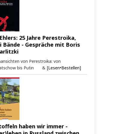
Ehlers: 25 Jahre Perestroika,
i Bände - Gespräche mit Boris
arlitzki
ansichten von Perestroika: von
atschow bis Putin &
[Lesen•Bestellen]
toffeln haben wir immer -
er)leben in Russland zwischen