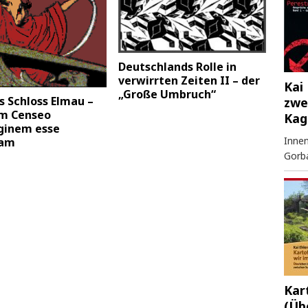
Deutschlands Rolle in
verwirrten Zeiten II – der
Kai 
„Große Umbruch“
 Schloss Elmau –
zwe
m Censeo
Kag
ginem esse
Innen
dam
Gorb
Kar
(Üb