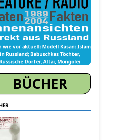
 wie vor aktuell: Modell Kasan: Islam
in Russland; Babuschkas Töchter,
Russische Dörfer, Altai, Mongolei
BÜCHER
HER