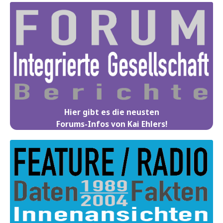
Hier gibt es die neusten
Forums-Infos von Kai Ehlers!