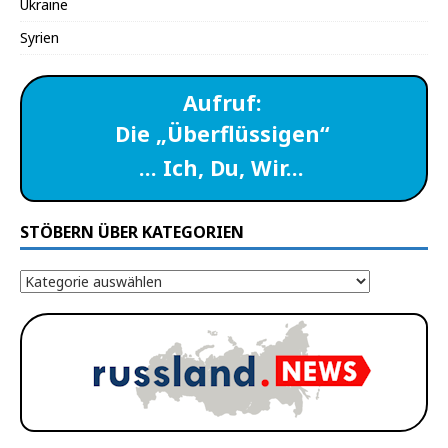
Ukraine
Syrien
Aufruf:
Die „Überflüssigen“
… Ich, Du, Wir…
STÖBERN ÜBER KATEGORIEN