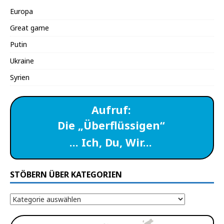
Europa
Great game
Putin
Ukraine
Syrien
Aufruf:
Die „Überflüssigen“
… Ich, Du, Wir…
STÖBERN ÜBER KATEGORIEN