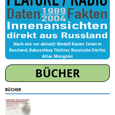
Nach wie vor aktuell: Modell Kasan: Islam in
Russland; Babuschkas Töchter, Russische Dörfer,
Altai, Mongolei
BÜCHER
BÜCHER