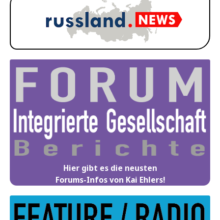
Hier gibt es die neusten
Forums-Infos von Kai Ehlers!