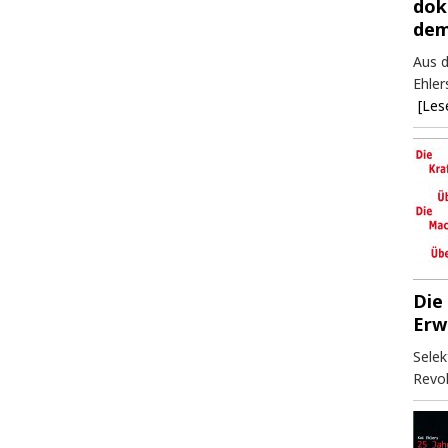
dok
dem
Aus d
Ehler
[Les
Die
Erw
Selek
Revol