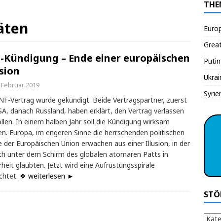
THE
äten
Euro
Grea
-Kündigung – Ende einer europäischen
Putin
usion
Ukrai
. Februar 2019
Syrie
NF-Vertrag wurde gekündigt. Beide Vertragspartner, zuerst
SA, danach Russland, haben erklärt, den Vertrag verlassen
llen. In einem halben Jahr soll die Kündigung wirksam
n. Europa, im engeren Sinne die herrschenden politischen
e der Europäischen Union erwachen aus einer Illusion, in der
ich unter dem Schirm des globalen atomaren Patts in
rheit glaubten. Jetzt wird eine Aufrüstungsspirale
chtet.
❖ weiterlesen ►
STÖ