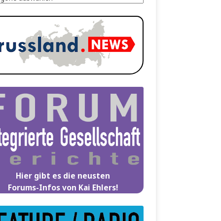
Hier gibt es die neusten
Forums-Infos von Kai Ehlers!