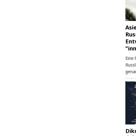
Asi
Rus
Ent
"in
Eine 
Russl
genau
Dik