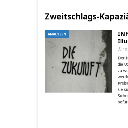
Zweitschlags-Kapazi
INF
ANALYSEN
Ill
10
Der I
die U
zu wo
werde
Kreis
sie s
Siche
befür