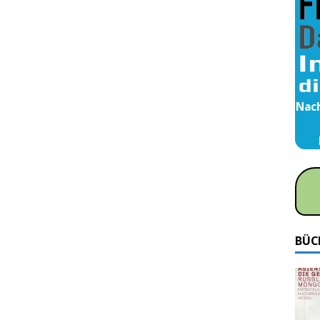
Nach
BÜC