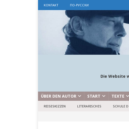
KONTAKT
ПО-РУССКИ
Die Website w
ÜBER DEN AUTOR
START
TEXTE
REISESKIZZEN
LITERARISCHES
SCHULE D