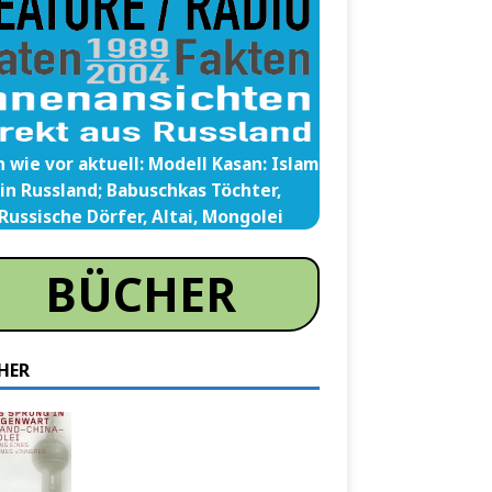
 wie vor aktuell: Modell Kasan: Islam
in Russland; Babuschkas Töchter,
Russische Dörfer, Altai, Mongolei
BÜCHER
HER