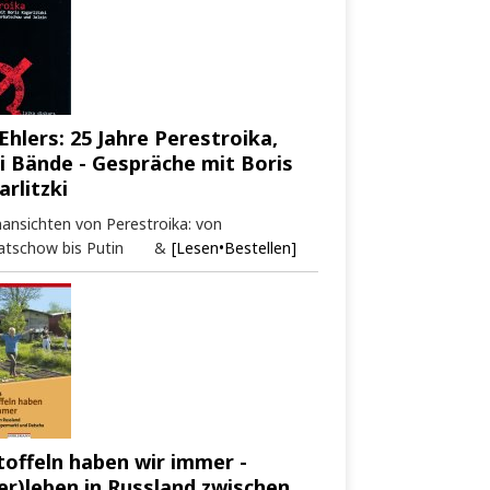
Ehlers: 25 Jahre Perestroika,
i Bände - Gespräche mit Boris
arlitzki
ansichten von Perestroika: von
atschow bis Putin &
[Lesen•Bestellen]
toffeln haben wir immer -
er)leben in Russland zwischen