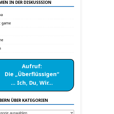
MEN IN DER DISKUSSSION
pa
t game
ne
n
Aufruf:
Die „Überflüssigen“
… Ich, Du, Wir…
BERN ÜBER KATEGORIEN