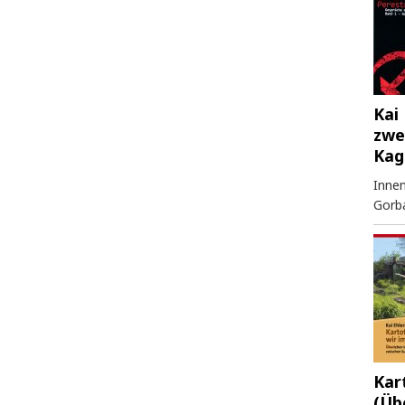
Kai 
zwe
Kag
Innen
Gorb
Kar
(Üb