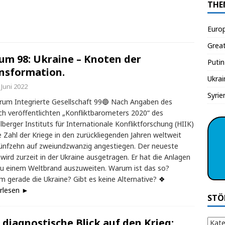
THE
Euro
Grea
um 98: Ukraine – Knoten der
Putin
nsformation.
Ukrai
 Juni 2022
Syrie
rum Integrierte Gesellschaft 99🔵 Nach Angaben des
ich veröffentlichten „Konfliktbarometers 2020“ des
lberger Instituts für Internationale Konfliktforschung (HIIK)
ie Zahl der Kriege in den zurückliegenden Jahren weltweit
ünfzehn auf zweiundzwanzig angestiegen. Der neueste
 wird zurzeit in der Ukraine ausgetragen. Er hat die Anlagen
zu einem Weltbrand auszuweiten. Warum ist das so?
 gerade die Ukraine? Gibt es keine Alternative?
❖
rlesen ►
STÖ
 diagnostische Blick auf den Krieg: