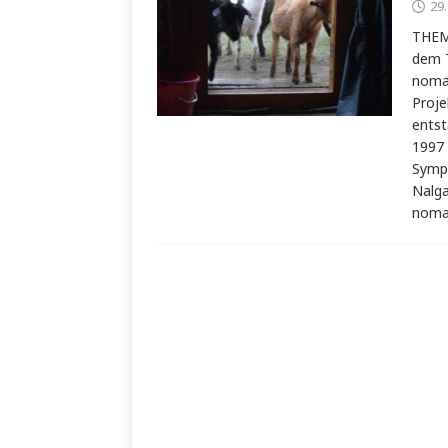
29
THEM
dem T
nomad
Proje
entst
1997 
Sympo
Nalga
noma