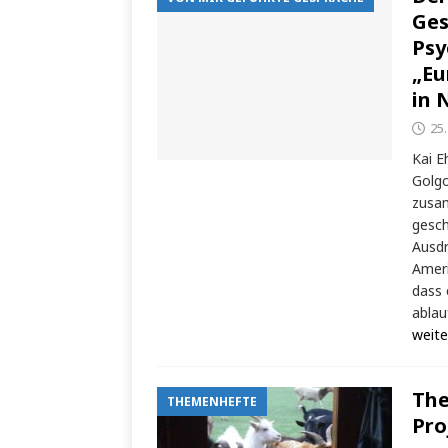
Ges
Psy
„Eu
in 
25
Kai E
Golgo
zusam
gesch
Ausdr
Ameri
dass 
ablau
weite
The
THEMENHEFTE
Pro