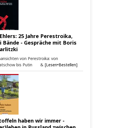
Ehlers: 25 Jahre Perestroika,
i Bände - Gespräche mit Boris
arlitzki
ansichten von Perestroika: von
atschow bis Putin &
[Lesen•Bestellen]
toffeln haben wir immer -
er)leben in Russland zwischen