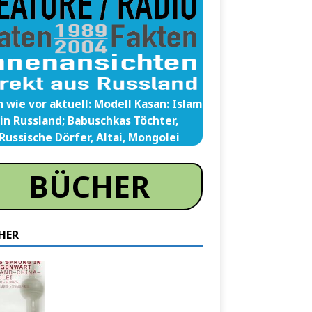
 wie vor aktuell: Modell Kasan: Islam
in Russland; Babuschkas Töchter,
Russische Dörfer, Altai, Mongolei
BÜCHER
HER