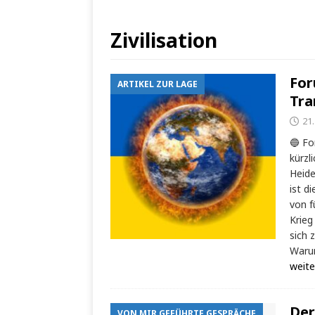
Zivilisation
For
ARTIKEL ZUR LAGE
Tra
21.
🔵 Fo
kürzl
Heide
ist d
von f
Krieg
sich 
Warum
weite
Der
VON MIR GEFÜHRTE GESPRÄCHE