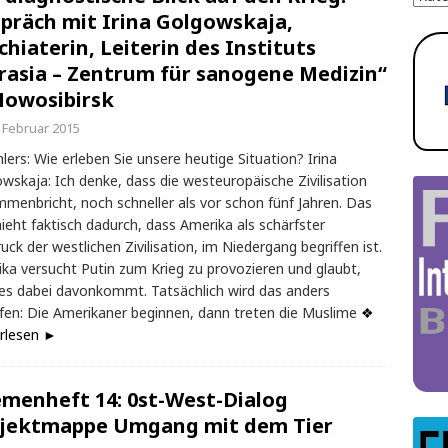
präch mit Irina Golgowskaja,
chiaterin, Leiterin des Instituts
rasia – Zentrum für sanogene Medizin“
Nowosibirsk
. Februar 2015
hlers: Wie erleben Sie unsere heutige Situation? Irina
wskaja: Ich denke, dass die westeuropäische Zivilisation
menbricht, noch schneller als vor schon fünf Jahren. Das
ieht faktisch dadurch, dass Amerika als schärfster
uck der westlichen Zivilisation, im Niedergang begriffen ist.
ka versucht Putin zum Krieg zu provozieren und glaubt,
es dabei davonkommt. Tatsächlich wird das anders
fen: Die Amerikaner beginnen, dann treten die Muslime
❖
rlesen ►
menheft 14: 0st-West-Dialog
jektmappe Umgang mit dem Tier