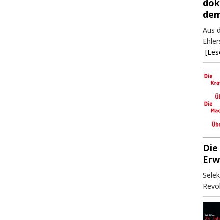
dok
dem
Aus d
Ehler
[Les
Die
Erw
Selek
Revol