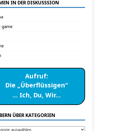
MEN IN DER DISKUSSSION
pa
t game
ne
n
Aufruf:
Die „Überflüssigen“
… Ich, Du, Wir…
BERN ÜBER KATEGORIEN