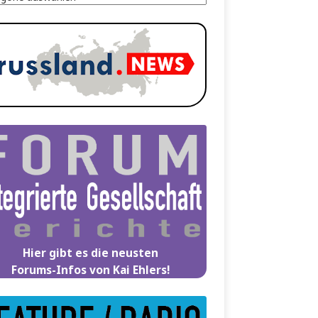
Hier gibt es die neusten
Forums-Infos von Kai Ehlers!