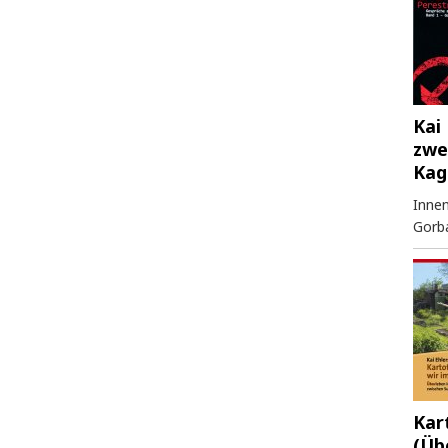
Kai 
zwe
Kag
Innen
Gorb
Kar
(Üb