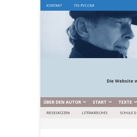
KONTAKT
ПО-РУССКИ
Die Website w
ÜBER DEN AUTOR
START
TEXTE
REISESKIZZEN
LITERARISCHES
SCHULE D