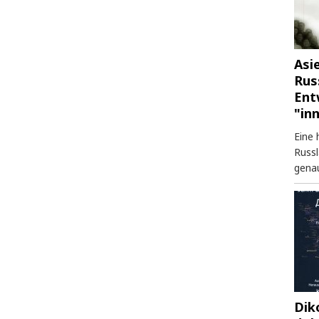
Asi
Rus
Ent
"in
Eine 
Russl
genau
Dik