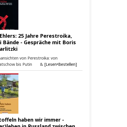
Ehlers: 25 Jahre Perestroika,
i Bände - Gespräche mit Boris
arlitzki
ansichten von Perestroika: von
atschow bis Putin &
[Lesen•Bestellen]
toffeln haben wir immer -
er)leben in Russland zwischen