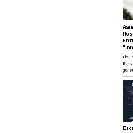
Asi
Rus
Ent
"in
Eine 
Russl
genau
Dik