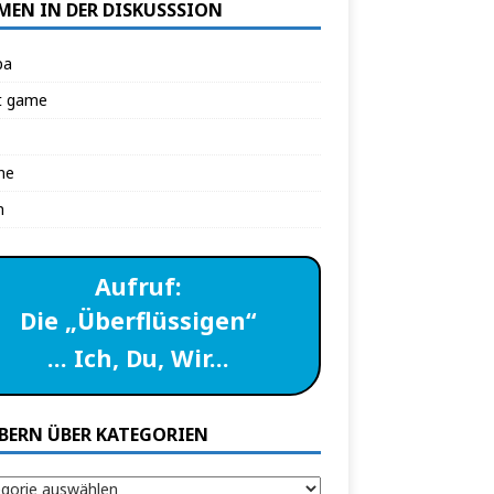
MEN IN DER DISKUSSSION
pa
t game
ne
n
Aufruf:
Die „Überflüssigen“
… Ich, Du, Wir…
BERN ÜBER KATEGORIEN