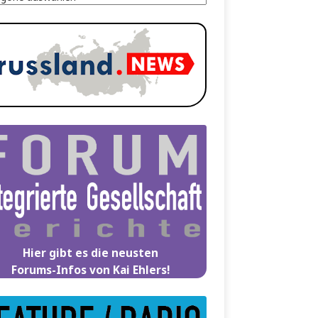
Hier gibt es die neusten
Forums-Infos von Kai Ehlers!