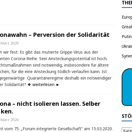
THE
Euro
Grea
onawahn – Perversion der Solidarität
Putin
. März 2020
Ukrai
n wir fest: Es gibt das mutierte Grippe-Virus aus der
Syrie
nten Corona-Reihe. Sein Ansteckungspotential ist hoch.
chtsmaßnahmen sind notwendig, insbesondere für ältere
hen, für die eine Ansteckung tödlich verlaufen kann. Ist
gegenwärtige Quarantäneregime deshalb ein notwendiger
er Solidarität?
❖ weiterlesen ►
ona – nicht isolieren lassen. Selber
ken.
STÖ
. März 2020
ht vom 75. „Forum integrierte Gesellschaft“ am 15.03.2020.