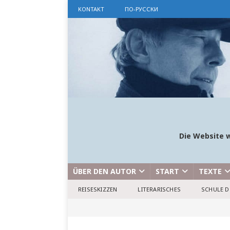
KONTAKT
ПО-РУССКИ
Die Website w
ÜBER DEN AUTOR
START
TEXTE
REISESKIZZEN
LITERARISCHES
SCHULE D