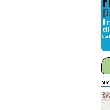
Nach
BÜC