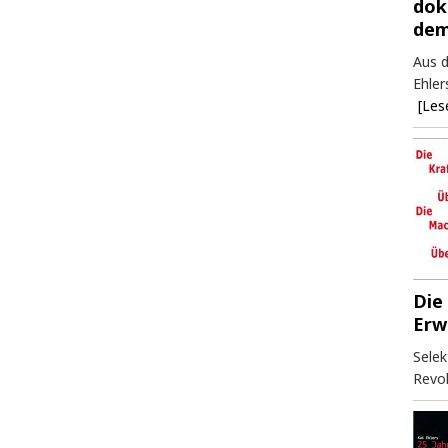
dok
dem
Aus d
Ehler
[Les
Die
Erw
Selek
Revol