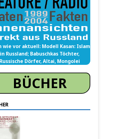
 wie vor aktuell: Modell Kasan: Islam
in Russland; Babuschkas Töchter,
Russische Dörfer, Altai, Mongolei
BÜCHER
HER