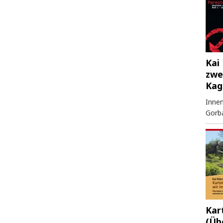
Kai 
zwe
Kag
Innen
Gorb
Kar
(Üb