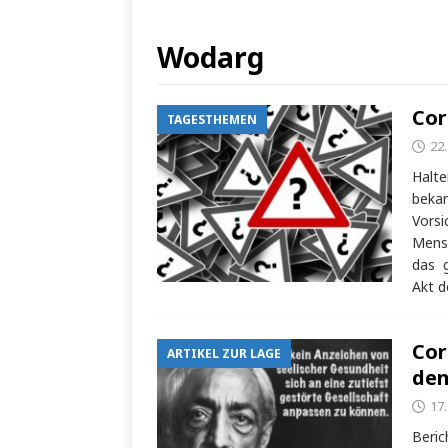
Wodarg
Cor
TAGESTHEMEN
22
Halte
bekan
Vorsi
Mensc
das 
Akt d
Cor
ARTIKEL ZUR LAGE
den
17
Beric