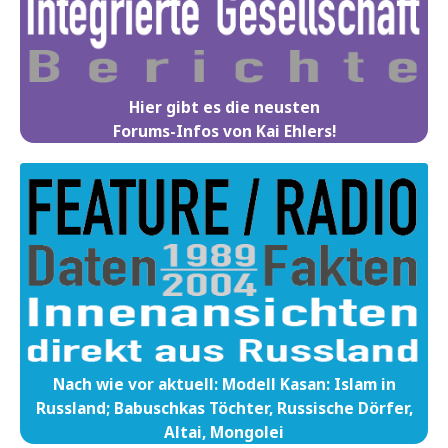
Hier gibt es die neusten
Forums-Infos von Kai Ehlers!
Nach wie vor aktuell: Modell Kasan: Islam in
Russland; Babuschkas Töchter, Russische Dörfer,
Altai, Mongolei