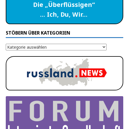
Die „Überflüssigen“
… Ich, Du, Wir…
STÖBERN ÜBER KATEGORIEN