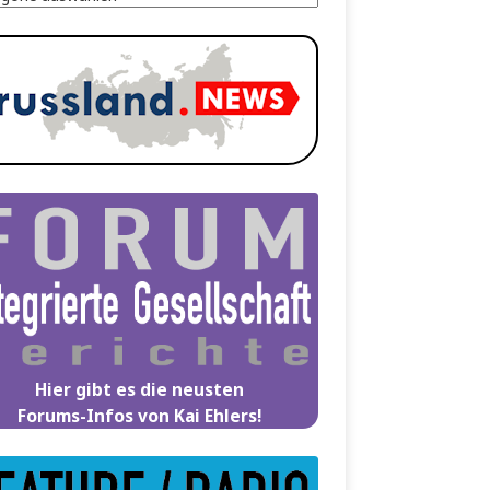
Hier gibt es die neusten
Forums-Infos von Kai Ehlers!