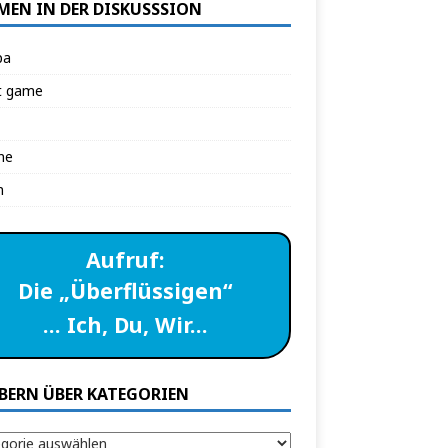
MEN IN DER DISKUSSSION
pa
t game
ne
n
Aufruf:
Die „Überflüssigen“
… Ich, Du, Wir…
BERN ÜBER KATEGORIEN