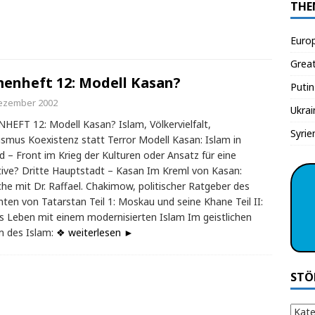
THE
Euro
Grea
enheft 12: Modell Kasan?
Putin
Dezember 2002
Ukrai
EFT 12: Modell Kasan? Islam, Völkervielfalt,
Syrie
ismus Koexistenz statt Terror Modell Kasan: Islam in
d – Front im Krieg der Kulturen oder Ansatz für eine
tive? Dritte Hauptstadt – Kasan Im Kreml von Kasan:
he mit Dr. Raffael. Chakimow, politischer Ratgeber des
nten von Tatarstan Teil 1: Moskau und seine Khane Teil II:
s Leben mit einem modernisierten Islam Im geistlichen
 des Islam:
❖ weiterlesen ►
STÖ