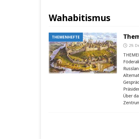
Wahabitismus
Them
THEMENHEFTE
29. 
THEMENH
Föderal
Russlan
Alterna
Gespräc
Präside
Über da
Zentrum