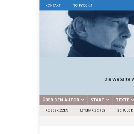
KONTAKT
ПО-РУССКИ
Die Website w
ÜBER DEN AUTOR
START
TEXTE
REISESKIZZEN
LITERARISCHES
SCHULE D