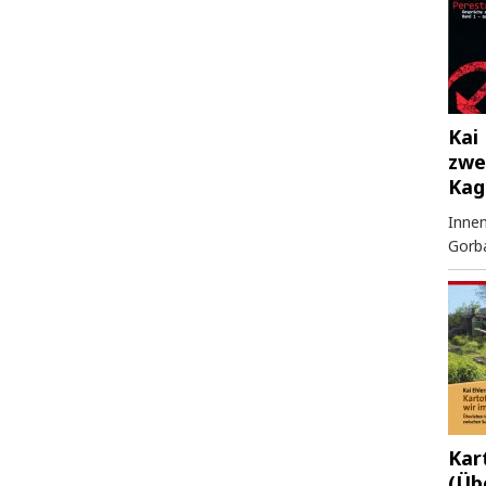
Kai 
zwe
Kag
Innen
Gorb
Kar
(Üb