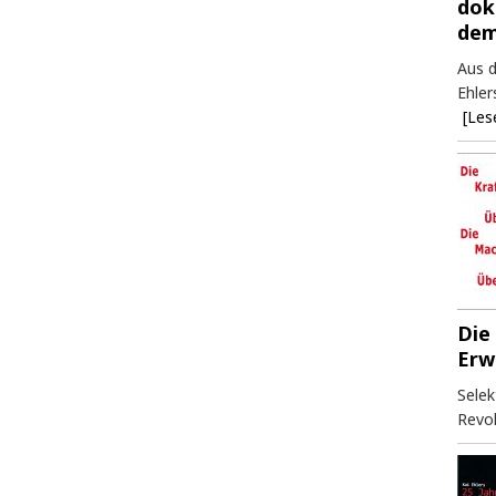
dok
dem
Aus d
Ehler
[Les
Die
Erw
Selek
Revol