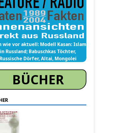
 wie vor aktuell: Modell Kasan: Islam
in Russland; Babuschkas Töchter,
Russische Dörfer, Altai, Mongolei
BÜCHER
HER