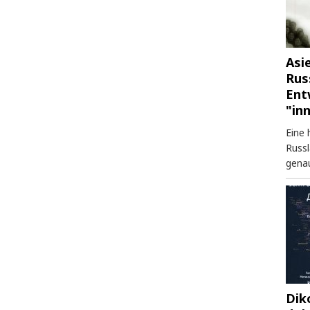
Asi
Rus
Ent
"in
Eine 
Russl
genau
Dik