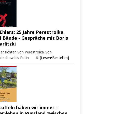
Ehlers: 25 Jahre Perestroika,
i Bände - Gespräche mit Boris
arlitzki
ansichten von Perestroika: von
atschow bis Putin &
[Lesen•Bestellen]
toffeln haben wir immer -
er)leben in Russland zwischen