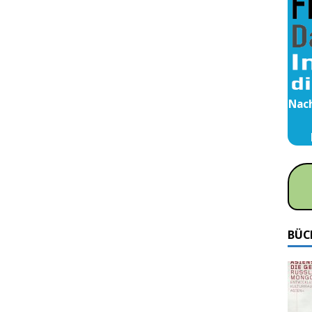
Nach
BÜC