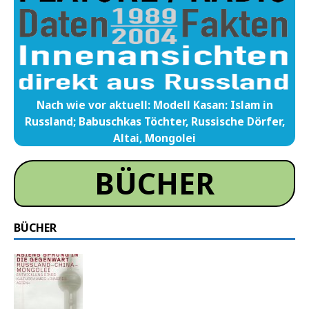
Nach wie vor aktuell: Modell Kasan: Islam in
Russland; Babuschkas Töchter, Russische Dörfer,
Altai, Mongolei
BÜCHER
BÜCHER