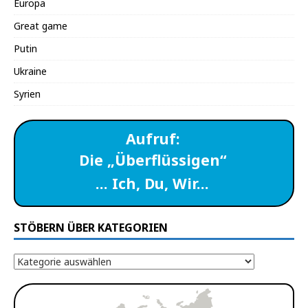
Europa
Great game
Putin
Ukraine
Syrien
Aufruf:
Die „Überflüssigen“
… Ich, Du, Wir…
STÖBERN ÜBER KATEGORIEN