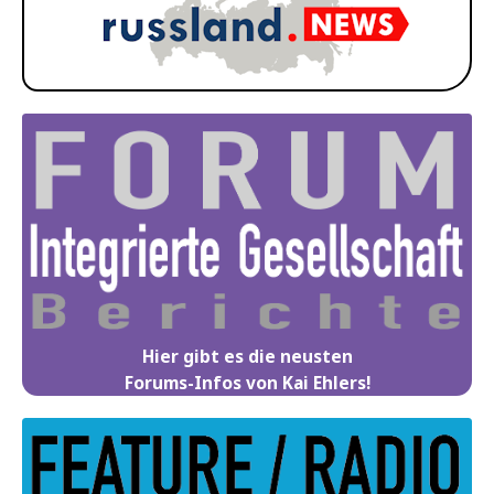
Hier gibt es die neusten
Forums-Infos von Kai Ehlers!