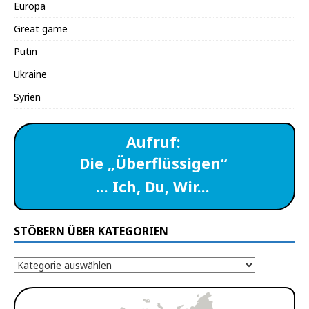
Europa
Great game
Putin
Ukraine
Syrien
Aufruf:
Die „Überflüssigen“
… Ich, Du, Wir…
STÖBERN ÜBER KATEGORIEN