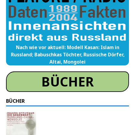
Nach wie vor aktuell: Modell Kasan: Islam in
Russland; Babuschkas Töchter, Russische Dörfer,
Altai, Mongolei
BÜCHER
BÜCHER