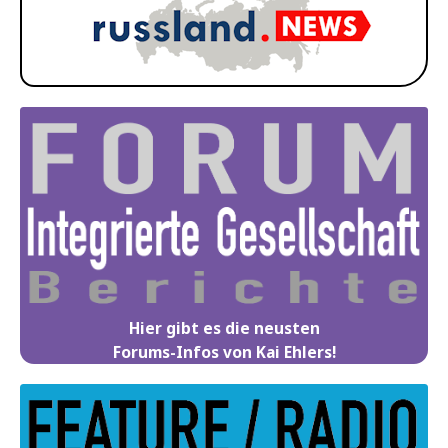
Hier gibt es die neusten
Forums-Infos von Kai Ehlers!