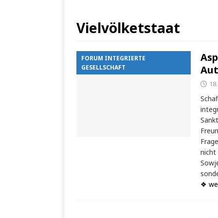
Vielvölketstaat
Asp
FORUM INTEGRIERTE
GESELLSCHAFT
Aut
18
Schaf
integ
Sankt
Freun
Frage
nicht
Sowje
sonde
❖ we