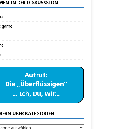
MEN IN DER DISKUSSSION
pa
t game
ne
n
Aufruf:
Die „Überflüssigen“
… Ich, Du, Wir…
BERN ÜBER KATEGORIEN