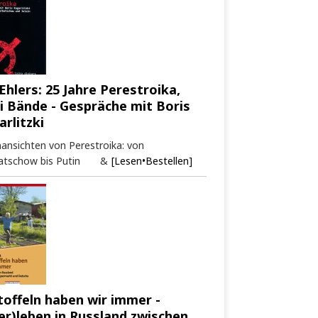
Ehlers: 25 Jahre Perestroika,
i Bände - Gespräche mit Boris
arlitzki
ansichten von Perestroika: von
atschow bis Putin &
[Lesen•Bestellen]
toffeln haben wir immer -
er)leben in Russland zwischen