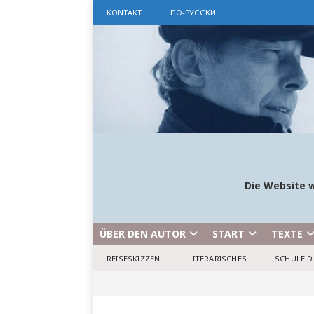
KONTAKT
ПО-РУССКИ
Die Website w
ÜBER DEN AUTOR
START
TEXTE
REISESKIZZEN
LITERARISCHES
SCHULE D