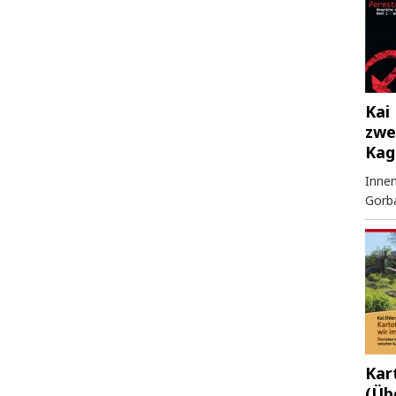
Kai 
zwe
Kag
Innen
Gorb
Kar
(Üb