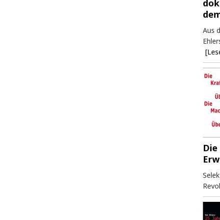
dok
dem
Aus d
Ehler
[Les
Die
Erw
Selek
Revol