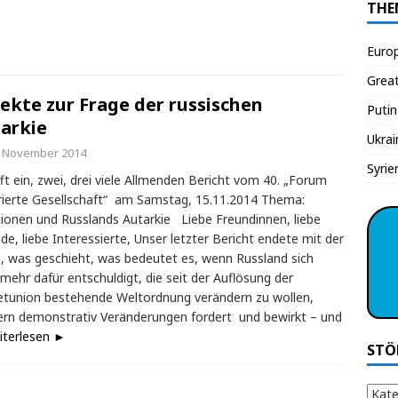
THE
Euro
Grea
ekte zur Frage der russischen
Putin
arkie
Ukrai
. November 2014
Syrie
ft ein, zwei, drei viele Allmenden Bericht vom 40. „Forum
rierte Gesellschaft“ am Samstag, 15.11.2014 Thema:
ionen und Russlands Autarkie Liebe Freundinnen, liebe
de, liebe Interessierte, Unser letzter Bericht endete mit der
, was geschieht, was bedeutet es, wenn Russland sich
 mehr dafür entschuldigt, die seit der Auflösung der
tunion bestehende Weltordnung verändern zu wollen,
rn demonstrativ Veränderungen fordert und bewirkt – und
iterlesen ►
STÖ