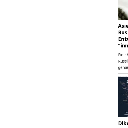
Asi
Rus
Ent
"in
Eine 
Russl
genau
Dik