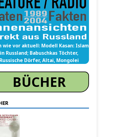
 wie vor aktuell: Modell Kasan: Islam
in Russland; Babuschkas Töchter,
Russische Dörfer, Altai, Mongolei
BÜCHER
HER