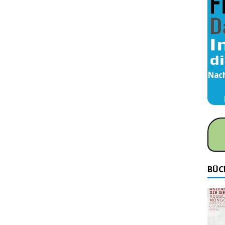
Nach
BÜC