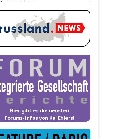
Hier gibt es die neusten
Forums-Infos von Kai Ehlers!