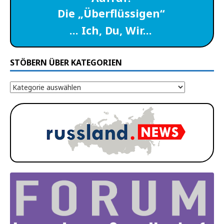
Die „Überflüssigen“
… Ich, Du, Wir…
STÖBERN ÜBER KATEGORIEN