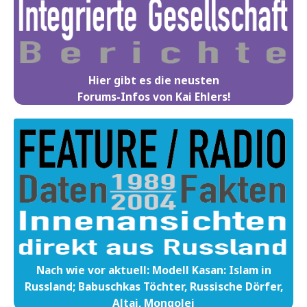
Hier gibt es die neusten
Forums-Infos von Kai Ehlers!
Nach wie vor aktuell: Modell Kasan: Islam in
Russland; Babuschkas Töchter, Russische Dörfer,
Altai, Mongolei