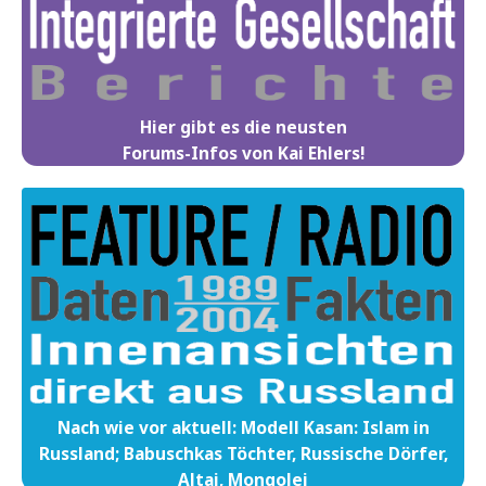
Hier gibt es die neusten
Forums-Infos von Kai Ehlers!
Nach wie vor aktuell: Modell Kasan: Islam in
Russland; Babuschkas Töchter, Russische Dörfer,
Altai, Mongolei