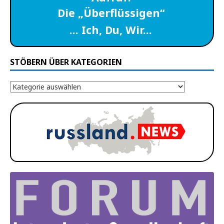
Die „Überflüssigen“
… Ich, Du, Wir…
STÖBERN ÜBER KATEGORIEN