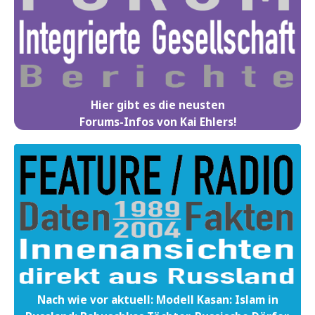
Hier gibt es die neusten
Forums-Infos von Kai Ehlers!
Nach wie vor aktuell: Modell Kasan: Islam in