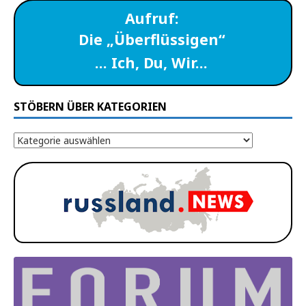
Aufruf:
Die „Überflüssigen“
… Ich, Du, Wir…
STÖBERN ÜBER KATEGORIEN